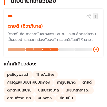
นโยบายที่เกี่ยวข้อง
ตายดี (ชีวาภิบาล)
"ตายดี" คือ การจากไปอย่างสงบ สบาย และสมศักดิ์ศรีความ
เป็นมนุษย์ และสอดคล้องกับองค์การอนามัยโลกที่ให้ความ
สำคัญกับการดูแลผู้ป่วย ตั้งแต่ปี 2533 ซึ่งต่อมากระทรวง
1
2
3
สาธารณสุขต่อยอดเป็น "นโยบายสถานชีวาภิบาล" เพื่อเพิ่ม
คุณภาพชีวิตของผู้ป่วยที่ต้องการดูแลแบบพึ่งพา ผู้ป่วยระยะ
สุดท้าย ผู้ป่วยติดบ้าน ติดเตียง โดยครอบคลุมในทุกมิติ
แท็กที่เกี่ยวข้อง:
policywatch
TheActive
การดูแลแบบประคับประคอง
การุณยฆาต
ตายดี
ติดตามนโยบาย
นโยบารัฐบาล
นโยบาสาธารณะ
สถานชีวาภิบาล
หมอพาลิ
เยือนเย็น