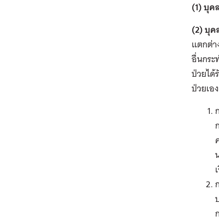
(1) บุค
(2) บุ
แตกต่าง
อื่นกระ
ป่วยได
ป่วยเอง
ค
เ