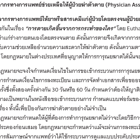
ลากรทางการแพทย์ช่วยเหลือให้ผู้ป่วยฆ่าตัวตาย (Physician Ass
คลากรทางการแพทย์ให้ยาหรือสารเคมีแก่ผู้ป่วยโดยตรงจนผู้ป่ว
กันในเรื่อง
“การตายเกิดขึ้นจากการกระทำของใคร”
โดย Euthan
ทำแก่ร่างกายตนเองโดยตรงจนตาย ดังนั้นการตายจึงเกิดจากการกระท
้รับความช่วยเหลืออำนวยความสะดวกให้ฆ่าตัวตาย ดังนั้นความต
 โดยกฎหมายในต่างประเทศที่อนุญาตให้การการุณยฆาตได้นั้นจะม
กฎหมายจะจงใจกำหนดเงื่อนไขในการขอเข้ากระบวนการการุณยฆา
การกำหนดเงื่อนไขการลงทะเบียน และการจัดทำเอกสารเพื่อขออน
รั้งซึ่งทั้งสองครั้งห่างกัน 30 วันหรือ 60 วัน กำหนดว่าต้องให้ญ
นามเป็นพยานในหนังสือขอเข้ากระบวนการ กำหนดแบบฟอร์มของ
รื่อง ทั้งนี้เพื่อป้องกันการฆ่าตัวตายอย่างไม่จำเป็น
กฎหมายจะกำหนดให้ผู้ที่ต้องการทำการุณยฆาตไม่ว่าจะโดยวิธีก
ประคองก่อนเสมอ โดยกฎหมายจะกำหนดว่าแม้จะผ่านการลงทะเบีย
การสัมภาษณ์จากแพทย์ว่าได้ใช้กระบวนการดูแลแบบประคับประคอ