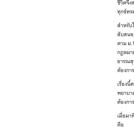
ชีวิตจึ
ทุกข์ท
สำหรับ
สับสนอย
ตาม ม.1
กฎหมายแ
ธารณสุข
ต้องการ
เรื่องน
พยาบาลท
ต้องการ
เมื่อม
คือ