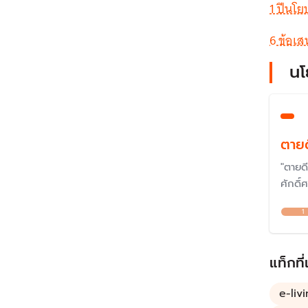
1 ปีนโย
6 ข้อเสน
นโ
ตายด
"ตายด
ศักดิ
อนามัย
1
2533 
"นโยบา
ป่วยที
แท็กที่
ป่วยต
e-livi