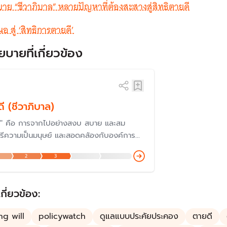
บาย “ชีวาภิบาล” หลายปัญหาที่ต้องสะสางสู่สิทธิตายดี
อ สู่ ‘สิทธิการตายดี’
ยบายที่เกี่ยวข้อง
ี (ชีวาภิบาล)
ี" คือ การจากไปอย่างสงบ สบาย และสม
์ศรีความเป็นมนุษย์ และสอดคล้องกับองค์การ
โลกที่ให้ความสำคัญกับการดูแลผู้ป่วย ตั้งแต่ปี
2
3
ซึ่งต่อมากระทรวงสาธารณสุขต่อยอดเป็น
ยสถานชีวาภิบาล" เพื่อเพิ่มคุณภาพชีวิตของผู้
่ต้องการดูแลแบบพึ่งพา ผู้ป่วยระยะสุดท้าย ผู้
เกี่ยวข้อง:
ิดบ้าน ติดเตียง โดยครอบคลุมในทุกมิติ
ng will
policywatch
ดูแลแบบประคัยประคอง
ตายดี