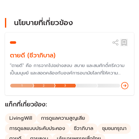
นโยบายที่เกี่ยวข้อง
ตายดี (ชีวาภิบาล)
"ตายดี" คือ การจากไปอย่างสงบ สบาย และสมศักดิ์ศรีความ
เป็นมนุษย์ และสอดคล้องกับองค์การอนามัยโลกที่ให้ความ
สำคัญกับการดูแลผู้ป่วย ตั้งแต่ปี 2533 ซึ่งต่อมากระทรวง
1
2
3
สาธารณสุขต่อยอดเป็น "นโยบายสถานชีวาภิบาล" เพื่อเพิ่ม
คุณภาพชีวิตของผู้ป่วยที่ต้องการดูแลแบบพึ่งพา ผู้ป่วยระยะ
สุดท้าย ผู้ป่วยติดบ้าน ติดเตียง โดยครอบคลุมในทุกมิติ
แท็กที่เกี่ยวข้อง:
LivingWill
การดูแลความสูญเสีย
การดูแลแบบประคับประคอง
ชีวาภิบาล
ชุมชนกรุณา
ตายดี
ตายสงบ
นโยบายพรรคเพื่อไทย