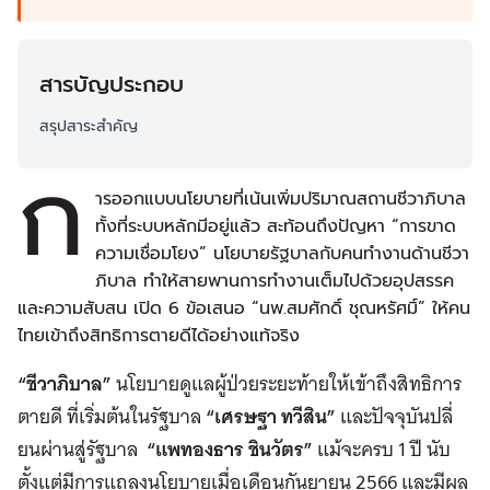
สารบัญประกอบ
สรุปสาระสำคัญ
ก
ารออกแบบนโยบายที่เน้นเพิ่มปริมาณสถานชีวาภิบาล
ทั้งที่ระบบหลักมีอยู่แล้ว สะท้อนถึงปัญหา “การขาด
ความเชื่อมโยง” นโยบายรัฐบาลกับคนทำงานด้านชีวา
ภิบาล ทำให้สายพานการทำงานเต็มไปด้วยอุปสรรค
และความสับสน เปิด 6 ข้อเสนอ “นพ.สมศักดิ์ ชุณหรัศมิ์” ให้คน
ไทยเข้าถึงสิทธิการตายดีได้อย่างแท้จริง
“
ชีวาภิบาล
”
นโยบายดูแลผู้ป่วยระยะท้ายให้เข้าถึงสิทธิการ
ตายดี ที่เริ่มต้นในรัฐบาล
“
เศรษฐา ทวีสิน
”
และปัจจุบันปลี่
ยนผ่านสู่รัฐบาล
“
แพทองธาร ชินวัตร
”
แม้จะครบ 1 ปี นับ
ตั้งแต่มีการแถลงนโยบายเมื่อเดือนกันยายน 2566 และมีผล