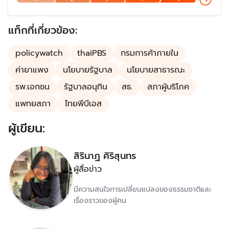
ก้าวสู่ปีที่ 23 ในปี 2568 แต่ปัญหายังต้องแก้ไขกันต่อไป โดย
เฉพาะเรื่องงบประมาณและการบริหารจัดการ แม้ว่าเป็นหนึ่งใน
นโยบายที่ประสบความสำเร็จมากที่สุด
แท็กที่เกี่ยวข้อง:
policywatch
thaiPBS
กรมการค้าภายใน
ค่ายาแพง
นโยบายรัฐบาล
นโยบายสาธารณะ
รพ.เอกชน
รัฐบาลอนุทิน
สธ.
สภาผู้บริโภค
แพทยสภา
ไทยพีบีเอส
ผู้เขียน:
สิรินาฏ ศิริสุนทร
ผู้สื่อข่าว
มีความสนใจการเปลี่ยนแปลงของธรรมชาติและ
เรื่องราวของผู้คน