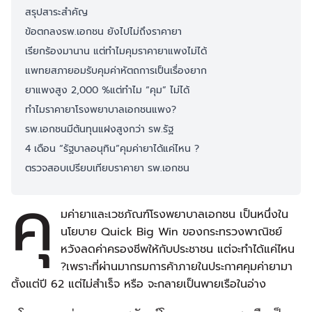
สรุปสาระสำคัญ
ข้อตกลงรพ.เอกชน ยังไปไม่ถึงราคายา
เรียกร้องมานาน แต่ทำไมคุมราคายาแพงไม่ได้
แพทยสภายอมรับคุมค่าหัตถการเป็นเรื่องยาก
ยาแพงสูง 2,000 %แต่ทำไม “คุม” ไม่ได้
ทำไมราคายาโรงพยาบาลเอกชนแพง?
รพ.เอกชนมีต้นทุนแฝงสูงกว่า รพ.รัฐ
4 เดือน “รัฐบาลอนุทิน”คุมค่ายาได้แค่ไหน ?
ตรวจสอบเปรียบเทียบราคายา รพ.เอกชน
คุ
มค่ายาและเวชภัณฑ์โรงพยาบาลเอกชน เป็นหนึ่งใน
นโยบาย Quick Big Win ของกระทรวงพาณิชย์
หวังลดค่าครองชีพให้กับประชาชน แต่จะทำได้แค่ไหน
?เพราะที่ผ่านมากรมการค้าภายในประกาศคุมค่ายามา
ตั้งแต่ปี 62 แต่ไม่สำเร็จ หรือ จะกลายเป็นพายเรือในอ่าง