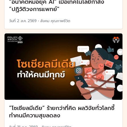
“อนาคตหมอยุค AI” เมื่อเทคโนโลยีกำลัง
”ปฏิวัติวงการแพทย์“
วันที่
2 ส.ค. 2569
•
สังคม คุณภาพชีวิต
”โซเชียลมีเดีย“ ร้ายกว่าที่คิด ผลวิจัยทั่วโลกชี้
ทำคนมีความสุขลดลง