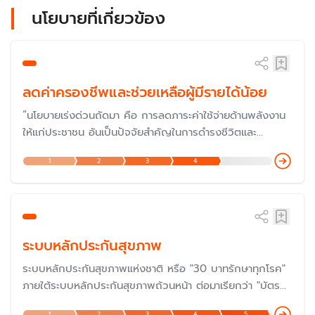
นโยบายที่เกี่ยวข้อง
ลดค่าครองชีพและช่วยเหลือผู้มีรายได้น้อย
“นโยบายเร่งด่วนถัดมา คือ การลดภาระค่าใช้จ่ายด้านพลังงาน
ให้แก่ประชาชน อันเป็นปัจจัยสำคัญในการดำรงชีวิตและ
เศรษฐกิจ รัฐบาลจะสนับสนุนให้เกิดการบริหารจัดการราคา
1
2
3
4
พลังงาน ทั้งค่าไฟฟ้า ค่าก๊าซหุงต้ม และค่าน้ำมันเชื้อเพลิงให้อยู่
ในระดับที่เหมาะสมในทันที" - คำแถลงนโยบายของนายก
รัฐมนตรี แถลงต่อรัฐสภา ในวันที่ 11 ก.ย. 2566
ระบบหลักประกันสุขภาพ
ระบบหลักประกันสุขภาพแห่งชาติ หรือ "30 บาทรักษาทุกโรค"
ภายใต้ระบบหลักประกันสุขภาพถ้วนหน้า ต่อมาเรียกว่า "บัตร
ทอง" ซึ่งดำเนินการมาครบรอบ 20 ปีเมื่อปี 2566 และกำลัง
1
2
3
4
5