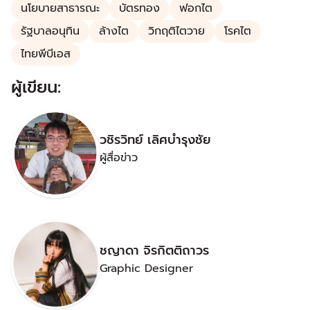
นโยบายสาธารณะ
บัตรทอง
ฟอกไต
รัฐบาลอนุทิน
ล้างไต
วิกฤติไตวาย
โรคไต
ไทยพีบีเอส
ผู้เขียน:
วชิรวิทย์ เลิศบำรุงชัย
ผู้สื่อข่าว
ชญาดา จิรกิตติถาวร
Graphic Designer