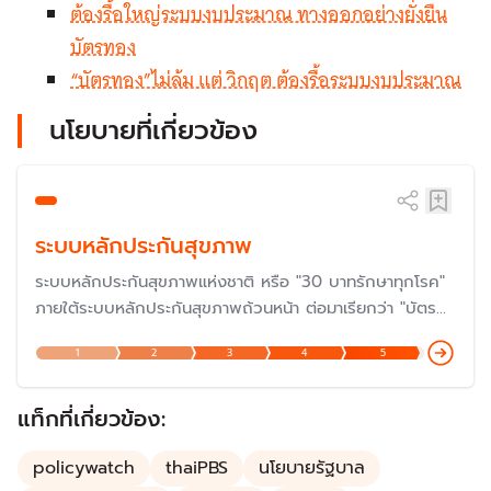
ต้องรื้อใหญ่ระบบงบประมาณ ทางออกอย่างยั่งยืน
บัตรทอง
“บัตรทอง”ไม่ล้ม แต่ วิกฤต ต้องรื้อระบบงบประมาณ
นโยบายที่เกี่ยวข้อง
ระบบหลักประกันสุขภาพ
ระบบหลักประกันสุขภาพแห่งชาติ หรือ "30 บาทรักษาทุกโรค"
ภายใต้ระบบหลักประกันสุขภาพถ้วนหน้า ต่อมาเรียกว่า "บัตร
ทอง" ซึ่งดำเนินการมาครบรอบ 20 ปีเมื่อปี 2566 และกำลัง
1
2
3
4
5
ก้าวสู่ปีที่ 23 ในปี 2568 แต่ปัญหายังต้องแก้ไขกันต่อไป โดย
เฉพาะเรื่องงบประมาณและการบริหารจัดการ แม้ว่าเป็นหนึ่งใน
นโยบายที่ประสบความสำเร็จมากที่สุด
แท็กที่เกี่ยวข้อง:
policywatch
thaiPBS
นโยบายรัฐบาล