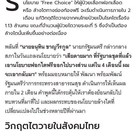
รั
นโยบาย "Free Choice" ให้ผู้ป่วยเลือกฟอกเลือด
หรือ ล้างไตทางช่องท้องฟรี จะเริ่มดำเนินการภายใน 2
เดือน แก้วิกฤติไตวายจากคนไทยป่วยเป็นโรคไตเรื้อรัง
1.13 ล้านคน ขณะที่จำนวนผู้ป่วยไตวายระยะที่ 5 ซึ่งจำเป็นต้อง
ล้างไตนั้นเพิ่มขึ้นอย่างต่อเนื่อง
พลันที่
“นายอนุทิน ชาญวีรกูล”
นายกรัฐมนตรี กล่าวกลาง
สภาในวันแถลงนโยบายว่า
“เสียดายมาก ที่รัฐบาลชุดที่แล้ว
เอานโยบายฟอกไตฟรีออกไปบางส่วน แต่ใน 4 เดือนนี้ ผม
จะเอากลับมา”
พร้อมมอบหมายให้ พัฒนา พร้อมพัฒน์
รัฐมนตรีว่าการกระทรวงสาธารณสุข ดำเนินการให้เห็นผล
ภายใน 2 เดือน คำพูดนี้ได้กระตุ้นให้เราต้องย้อนกลับไป
ทบทวนที่มาที่ไป และผลกระทบของนโยบายล้างไตที่
เปลี่ยนแปลงไปในช่วงหลายปีที่ผ่านมา
วิกฤตไตวายในสังคมไทย