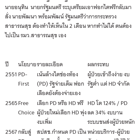
นายอนุทิน นายกรัฐมนตรี ระบุเตรียมเอาฟอกไตฟรีกลับมา
สั่ง นายพัฒนา พร้อมพัฒน์ รัฐมนตรีว่าการกระทรวง
สาธารณสุข ต้องทำให้เห็นใน 2 เดือน หากทำไม่ได้ ตนต้อง
ไปเป็น รมว.สาธารณสุข เอง
ปี
นโยบาย
รายละเอียด
ผลกระทบ
2551
PD-
เน้นล้างไตช่องท้อง
ผู้ป่วยเข้าถึงง่าย งบ
First
(PD) รัฐจ่ายเต็ม ฟอก
รัฐต่ำ แต่ HD จำกัด
เลือดยังต้องจ่ายเอง
2565
Free
เลือก PD หรือ HD ฟรี
HD โต 124% / PD
Choice
ผู้ป่วยใหม่เลือก HD พุ่ง
ลด 34% งบบาน
งบเพิ่ม
ระบบขนส่งผู้ป่วยหนัก
2567
กลับสู่
สปสช.กำหนด PD เป็น
หน่วยบริการ-ผู้ป่วย