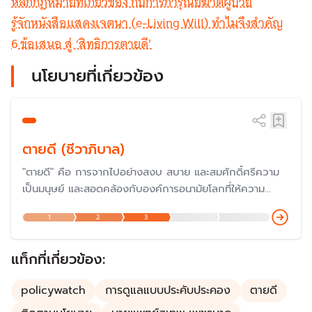
หลักกฎหมายที่เกี่ยวข้อง กับการการุณยฆาตผู้ป่วย
รู้จักหนังสือแสดงเจตนา (e-Living Will) ทำไมจึงสำคัญ
6 ข้อเสนอ สู่ ‘สิทธิการตายดี’
นโยบายที่เกี่ยวข้อง
ตายดี (ชีวาภิบาล)
"ตายดี" คือ การจากไปอย่างสงบ สบาย และสมศักดิ์ศรีความ
เป็นมนุษย์ และสอดคล้องกับองค์การอนามัยโลกที่ให้ความ
สำคัญกับการดูแลผู้ป่วย ตั้งแต่ปี 2533 ซึ่งต่อมากระทรวง
1
2
3
สาธารณสุขต่อยอดเป็น "นโยบายสถานชีวาภิบาล" เพื่อเพิ่ม
คุณภาพชีวิตของผู้ป่วยที่ต้องการดูแลแบบพึ่งพา ผู้ป่วยระยะ
สุดท้าย ผู้ป่วยติดบ้าน ติดเตียง โดยครอบคลุมในทุกมิติ
แท็กที่เกี่ยวข้อง:
policywatch
การดูแลแบบประคับประคอง
ตายดี