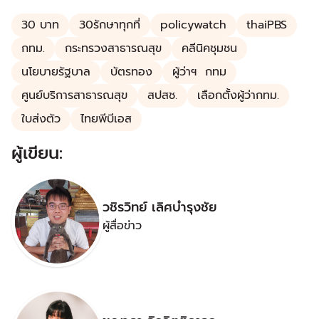
30 บาท
30รักษาทุกที่
policywatch
thaiPBS
กทม.
กระทรวงสาธารณสุข
คลีนิคชุมชน
นโยบายรัฐบาล
บัตรทอง
ผู้ว่าฯ กทม
ศูนย์บริการสาธารณสุข
สปสช.
เลือกตั้งผู้ว่ากทม.
ใบส่งตัว
ไทยพีบีเอส
ผู้เขียน:
วชิรวิทย์ เลิศบำรุงชัย
ผู้สื่อข่าว