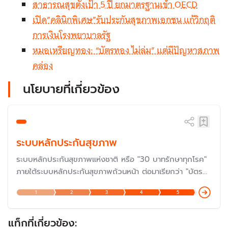
สาธารณสุขตั้งเป้า 5 ปี ยกมาตรฐานเข้า OECD
เปิด”คลินิกพิเศษ”รับประกันสุขภาพเอกชน แก้วิกฤติ
การเงินโรงพยาบาลรัฐ
หมอเหรียญทอง: “บัตรทอง ไม่ล่ม” แต่มีปัญหาสภาพ
คล่อง
นโยบายที่เกี่ยวข้อง
ระบบหลักประกันสุขภาพ
ระบบหลักประกันสุขภาพแห่งชาติ หรือ "30 บาทรักษาทุกโรค"
ภายใต้ระบบหลักประกันสุขภาพถ้วนหน้า ต่อมาเรียกว่า "บัตร
ทอง" ซึ่งดำเนินการมาครบรอบ 20 ปีเมื่อปี 2566 และกำลัง
1
2
3
4
5
ก้าวสู่ปีที่ 23 ในปี 2568 แต่ปัญหายังต้องแก้ไขกันต่อไป โดย
เฉพาะเรื่องงบประมาณและการบริหารจัดการ แม้ว่าเป็นหนึ่งใน
นโยบายที่ประสบความสำเร็จมากที่สุด
แท็กที่เกี่ยวข้อง: