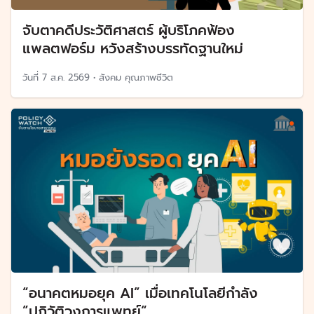
จับตาคดีประวัติศาสตร์ ผู้บริโภคฟ้อง
แพลตฟอร์ม หวังสร้างบรรทัดฐานใหม่
วันที่
7 ส.ค. 2569
•
สังคม คุณภาพชีวิต
“อนาคตหมอยุค AI” เมื่อเทคโนโลยีกำลัง
”ปฏิวัติวงการแพทย์“