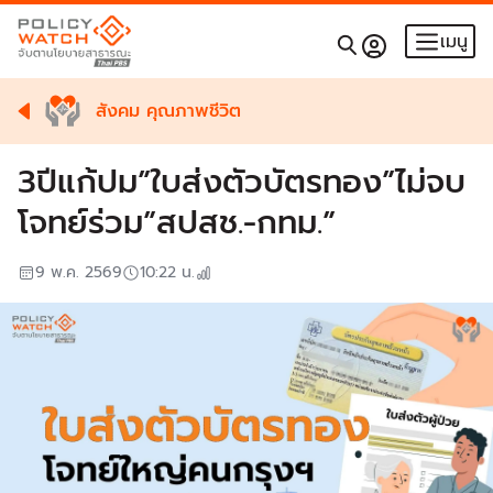
เมนู
สังคม คุณภาพชีวิต
3ปีแก้ปม”ใบส่งตัวบัตรทอง”ไม่จบ
โจทย์ร่วม”สปสช.-กทม.”
9 พ.ค. 2569
10:22
น.