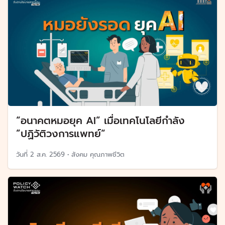
“อนาคตหมอยุค AI” เมื่อเทคโนโลยีกำลัง
”ปฏิวัติวงการแพทย์“
วันที่
2 ส.ค. 2569
•
สังคม คุณภาพชีวิต