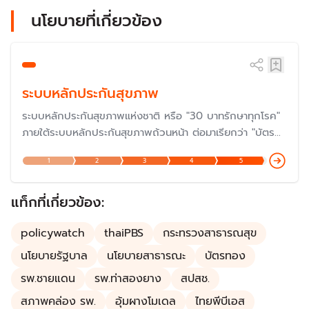
นโยบายที่เกี่ยวข้อง
ระบบหลักประกันสุขภาพ
ระบบหลักประกันสุขภาพแห่งชาติ หรือ "30 บาทรักษาทุกโรค"
ภายใต้ระบบหลักประกันสุขภาพถ้วนหน้า ต่อมาเรียกว่า "บัตร
ทอง" ซึ่งดำเนินการมาครบรอบ 20 ปีเมื่อปี 2566 และกำลัง
1
2
3
4
5
ก้าวสู่ปีที่ 23 ในปี 2568 แต่ปัญหายังต้องแก้ไขกันต่อไป โดย
เฉพาะเรื่องงบประมาณและการบริหารจัดการ แม้ว่าเป็นหนึ่งใน
นโยบายที่ประสบความสำเร็จมากที่สุด
แท็กที่เกี่ยวข้อง:
policywatch
thaiPBS
กระทรวงสาธารณสุข
นโยบายรัฐบาล
นโยบายสาธารณะ
บัตรทอง
รพ.ชายแดน
รพ.ท่าสองยาง
สปสช.
สภาพคล่อง รพ.
อุ้มผางโมเดล
ไทยพีบีเอส