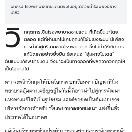
บทสรุป โรงพยาบาลชายแดนต้องไม่อยู่ได้ด้วยน้ำใจเพียงอย่าง
เดียว
วิ
กฤตการเงินโรงพยาบาลชายแดน ที่เกิดขึ้นมาโดย
ตลอด แต่ที่ผ่านมาไม่เคยถูกแก้ไขในเชิงระบบ มีเพียง
ธารน้ำใจผู้บริจาคช่วยโรงพยาบาล ซึ่งไม่ทำให้เกิดการ
แก้ปัญหาอย่างยั่งยืน ข้อเสนอ “อุ้มผางโมเดล”
ต้นแบบแก้รพ.ชายแดน จึงน่าจะเป็นทางออกที่พลิกจากวิกฤตให้
เป็นโอกาสได้
หากจะพลิกวิกฤตให้เป็นโอกาส บทเรียนจากปัญหาที่โรง
พยาบาลอุ้มผางเผชิญอยู่ในวันนี้ ก็อาจนำไปสู่การพัฒนา
แนวทางแก้ไขที่เป็นรูปธรรม และต่อยอดเป็นต้นแบบการ
บริหารจัดการสำหรับ
“โรงพยาบาลชายแดน”
แห่งอื่นทั่ว
ประเทศได้ในอนาคต
แม้เงินบริจาคจะช่วยประคับประคองสถานการณ์เฉพาะหน้า