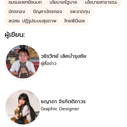
ชมรมแพทย์ชนบท
นโยบายรัฐบาล
นโยบายสาธารณะ
บัตรทอง
ปัญหาบัตรทอง
รพ.ขาดทุน
สปสช. ปฏิรูประบบสุขภาพ
ไทยพีบีเอส
ผู้เขียน:
วชิรวิทย์ เลิศบำรุงชัย
ผู้สื่อข่าว
ชญาดา จิรกิตติถาวร
Graphic Designer