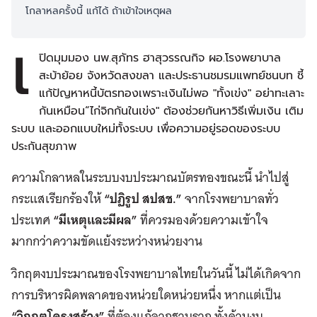
โกลาหลครั้งนี้ แก้ได้ ถ้าเข้าใจเหตุผล
เ
ปิดมุมมอง นพ.สุภัทร ฮาสุวรรณกิจ ผอ.โรงพยาบาล
สะบ้าย้อย จังหวัดสงขลา และประธานชมรมแพทย์ชนบท ชี้
แก้ปัญหาหนี้บัตรทองเพราะเงินไม่พอ "ทั้งเข่ง" อย่าทะเลาะ
กันเหมือน“ไก่จิกกันในเข่ง" ต้องช่วยกันหาวิธีเพิ่มเงิน เติม
ระบบ และออกแบบใหม่ทั้งระบบ เพื่อความอยู่รอดของระบบ
ประกันสุขภาพ
ความโกลาหลในระบบงบประมาณบัตรทองขณะนี้ นำไปสู่
กระแสเรียกร้องให้
“ปฏิรูป สปสช.”
จากโรงพยาบาลทั่ว
ประเทศ
“มีเหตุและมีผล”
ที่ควรมองด้วยความเข้าใจ
มากกว่าความขัดแย้งระหว่างหน่วยงาน
วิกฤตงบประมาณของโรงพยาบาลไทยในวันนี้ ไม่ได้เกิดจาก
การบริหารผิดพลาดของหน่วยใดหน่วยหนึ่ง หากแต่เป็น
“วิกฤตโครงสร้าง”
ที่ต้องแก้จากฐานราก ทั้งด้านงบ