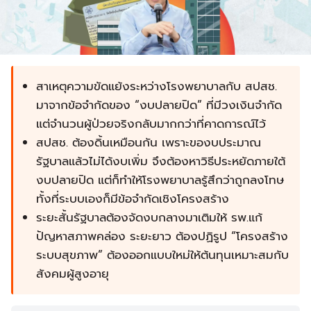
สาเหตุความขัดแย้งระหว่างโรงพยาบาลกับ สปสช.
มาจากข้อจำกัดของ “งบปลายปิด” ที่มีวงเงินจำกัด
แต่จำนวนผู้ป่วยจริงกลับมากกว่าที่คาดการณ์ไว้
สปสช. ต้องดิ้นเหมือนกัน เพราะของบประมาณ
รัฐบาลแล้วไม่ได้งบเพิ่ม จึงต้องหาวิธีประหยัดภายใต้
งบปลายปิด แต่ก็ทำให้โรงพยาบาลรู้สึกว่าถูกลงโทษ
ทั้งที่ระบบเองก็มีข้อจำกัดเชิงโครงสร้าง
ระยะสั้นรัฐบาลต้องจัดงบกลางมาเติมให้ รพ.แก้
ปัญหาสภาพคล่อง ระยะยาว ต้องปฏิรูป “โครงสร้าง
ระบบสุขภาพ” ต้องออกแบบใหม่ให้ต้นทุนเหมาะสมกับ
สังคมผู้สูงอายุ