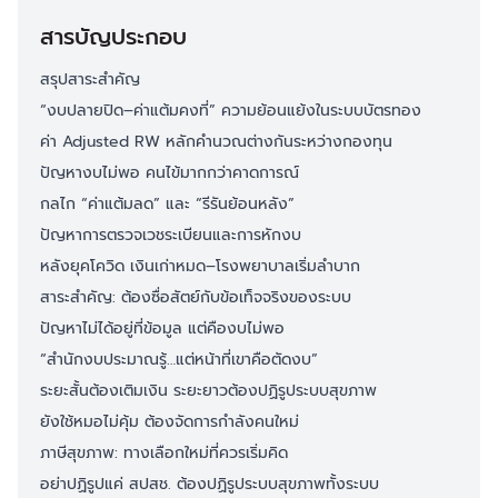
สารบัญประกอบ
สรุปสาระสำคัญ
“งบปลายปิด–ค่าแต้มคงที่” ความย้อนแย้งในระบบบัตรทอง
ค่า Adjusted RW หลักคำนวณต่างกันระหว่างกองทุน
ปัญหางบไม่พอ คนไข้มากกว่าคาดการณ์
กลไก “ค่าแต้มลด” และ “รีรันย้อนหลัง”
ปัญหาการตรวจเวชระเบียนและการหักงบ
หลังยุคโควิด เงินเก่าหมด–โรงพยาบาลเริ่มลำบาก
สาระสำคัญ: ต้องซื่อสัตย์กับข้อเท็จจริงของระบบ
ปัญหาไม่ได้อยู่ที่ข้อมูล แต่คืองบไม่พอ
“สำนักงบประมาณรู้…แต่หน้าที่เขาคือตัดงบ”
ระยะสั้นต้องเติมเงิน ระยะยาวต้องปฏิรูประบบสุขภาพ
ยังใช้หมอไม่คุ้ม ต้องจัดการกำลังคนใหม่
ภาษีสุขภาพ: ทางเลือกใหม่ที่ควรเริ่มคิด
อย่าปฏิรูปแค่ สปสช. ต้องปฏิรูประบบสุขภาพทั้งระบบ