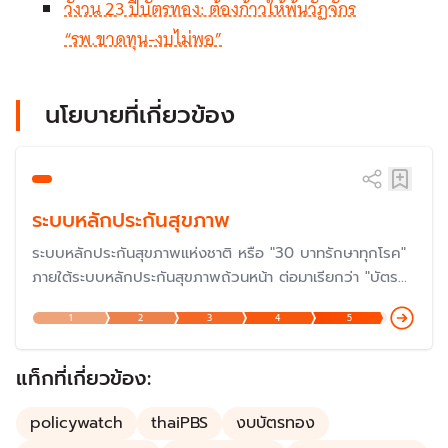
วังวน 23 ปีบัตรทอง: ต้องก้าวให้พ้นวัฏจักร
“รพ.ขาดทุน-งบไม่พอ”
นโยบายที่เกี่ยวข้อง
ระบบหลักประกันสุขภาพ
ระบบหลักประกันสุขภาพแห่งชาติ หรือ "30 บาทรักษาทุกโรค"
ภายใต้ระบบหลักประกันสุขภาพถ้วนหน้า ต่อมาเรียกว่า "บัตร
ทอง" ซึ่งดำเนินการมาครบรอบ 20 ปีเมื่อปี 2566 และกำลัง
1
2
3
4
5
ก้าวสู่ปีที่ 23 ในปี 2568 แต่ปัญหายังต้องแก้ไขกันต่อไป โดย
เฉพาะเรื่องงบประมาณและการบริหารจัดการ แม้ว่าเป็นหนึ่งใน
นโยบายที่ประสบความสำเร็จมากที่สุด
แท็กที่เกี่ยวข้อง:
policywatch
thaiPBS
งบบัตรทอง