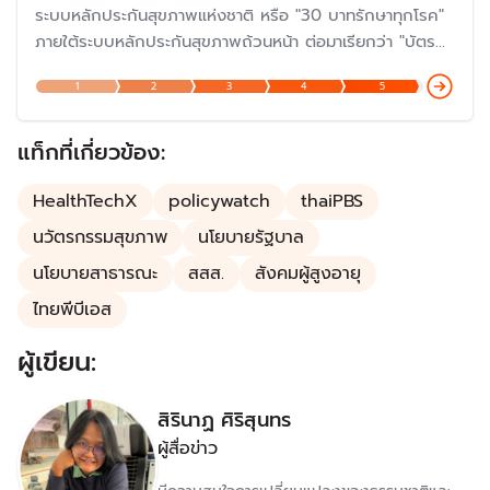
ระบบหลักประกันสุขภาพแห่งชาติ หรือ "30 บาทรักษาทุกโรค"
ภายใต้ระบบหลักประกันสุขภาพถ้วนหน้า ต่อมาเรียกว่า "บัตร
ทอง" ซึ่งดำเนินการมาครบรอบ 20 ปีเมื่อปี 2566 และกำลัง
1
2
3
4
5
ก้าวสู่ปีที่ 23 ในปี 2568 แต่ปัญหายังต้องแก้ไขกันต่อไป โดย
เฉพาะเรื่องงบประมาณและการบริหารจัดการ แม้ว่าเป็นหนึ่งใน
นโยบายที่ประสบความสำเร็จมากที่สุด
แท็กที่เกี่ยวข้อง:
HealthTechX
policywatch
thaiPBS
นวัตรกรรมสุขภาพ
นโยบายรัฐบาล
นโยบายสาธารณะ
สสส.
สังคมผู้สูงอายุ
ไทยพีบีเอส
ผู้เขียน:
สิรินาฏ ศิริสุนทร
ผู้สื่อข่าว