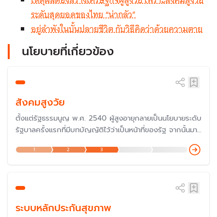
ระดับสุดยอดของไทย “น่ากลัว”
อยู่ลำพังในบั้นปลายชีวิต กับวิธีคิดว่าด้วยความตาย
นโยบายที่เกี่ยวข้อง
สังคมสูงวัย
ตั้งแต่รัฐธรรมนูญ พ.ศ. 2540 ผู้สูงอายุกลายเป็นนโยบายระดับ
รัฐบาลครั้งแรกที่มีบทบัญญัติไว้ว่าเป็นหน้าที่ของรัฐ จากนั้นมา
ทุกรัฐบาลก็มีนโยบายต่อประชากรผู้สูงอายุในด้านต่าง ๆ เพื่อให้
1
2
3
ผู้สูงอายุดำรงชีวิตได้อย่างมีคุณภาพ และยิ่งสังคมไทยเริ่มเข้าสู่
สังคมสูงอายุขั้นสุดยอด ทำให้รัฐบาลต้องมาดูแลมากยิ่งขึ้น
ระบบหลักประกันสุขภาพ