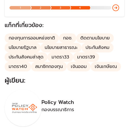
สถานการณ์ไม่แน่นอนที่เกี่ยวข้องกับความเป็นอยู่ เช่น เจ็บป่วย
1
2
3
4
อุบัติเหตุ เสียชีวิต ซึ่งเป็นเรื่องสำคัญที่รัฐบาลประเทศต่าง ๆ ใช้
เพื่อให้หลักประกันชีวิตแก่ประชาชนตั้งแต่เกิดจนตาย
แท็กที่เกี่ยวข้อง:
กองทุนการออมหแ่งชาติ
กอช.
ติดตามนโยบาย
นโยบายรัฐบาล
นโยบายสาธารณะ
ประกันสังคม
ประกันสังคมล่าสุด
มาตรา33
มาตรา39
มาตรา40
สมาชิกกองทุน
เงินออม
เงินเกษียณ
ผู้เขียน:
Policy Watch
กองบรรณาธิการ