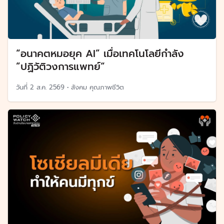
“อนาคตหมอยุค AI” เมื่อเทคโนโลยีกำลัง
”ปฏิวัติวงการแพทย์“
วันที่
2 ส.ค. 2569
•
สังคม คุณภาพชีวิต