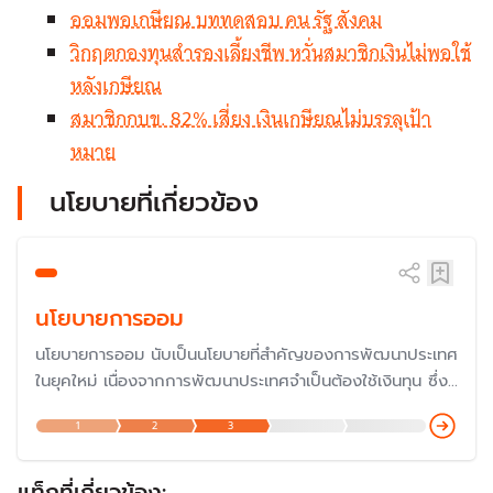
ออมพอเกษียณ บททดสอบ คน รัฐ สังคม
วิกฤตกองทุนสำรองเลี้ยงชีพ หวั่นสมาชิกเงินไม่พอใช้
หลังเกษียณ
สมาชิกกบข. 82% เสี่ยง เงินเกษียณไม่บรรลุเป้า
หมาย
นโยบายที่เกี่ยวข้อง
นโยบายการออม
นโยบายการออม นับเป็นนโยบายที่สำคัญของการพัฒนาประเทศ
ในยุคใหม่ เนื่องจากการพัฒนาประเทศจำเป็นต้องใช้เงินทุน ซึ่งที่
ผ่านมาในอดีต ประเทศไทยมีปัญหาเรื่องเงินทุนจึงต้องกู้เงินจาก
1
2
3
ต่างประเทศ ดังนั้นเพื่อลดการพึ่งพาเงินทุน รัฐบาลจึงมีนโยบาย
ส่งเสริมการออม อย่างไรก็ตาม จากสังคมสูงวัย เป้าหมายของ
การออมเปลี่ยนไปเพื่อวัยเกษียณ
แท็กที่เกี่ยวข้อง: