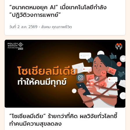
“อนาคตหมอยุค AI” เมื่อเทคโนโลยีกำลัง
”ปฏิวัติวงการแพทย์“
วันที่
2 ส.ค. 2569
•
สังคม คุณภาพชีวิต
”โซเชียลมีเดีย“ ร้ายกว่าที่คิด ผลวิจัยทั่วโลกชี้
ทำคนมีความสุขลดลง