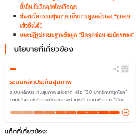
ยั่งยืน รับวิกฤตซ้อนวิกฤต
ส่องนวัตกรรมสุขภาพ เมื่อการดูแลตัวเอง “ทุกคน
เข้าถึงได้”
แนะปฏิรูประบบฐานข้อมูล “ปิดจุดอ่อน งบบัตรทอง”
นโยบายที่เกี่ยวข้อง
ระบบหลักประกันสุขภาพ
ระบบหลักประกันสุขภาพแห่งชาติ หรือ "30 บาทรักษาทุกโรค"
ภายใต้ระบบหลักประกันสุขภาพถ้วนหน้า ต่อมาเรียกว่า "บัตร
ทอง" ซึ่งดำเนินการมาครบรอบ 20 ปีเมื่อปี 2566 และกำลัง
1
2
3
4
5
ก้าวสู่ปีที่ 23 ในปี 2568 แต่ปัญหายังต้องแก้ไขกันต่อไป โดย
เฉพาะเรื่องงบประมาณและการบริหารจัดการ แม้ว่าเป็นหนึ่งใน
นโยบายที่ประสบความสำเร็จมากที่สุด
แท็กที่เกี่ยวข้อง: