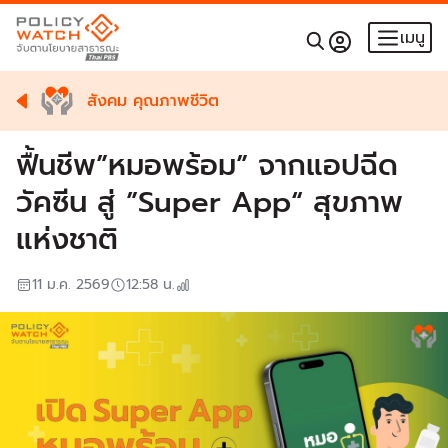
เมนู
สังคม คุณภาพชีวิต
ฟื้นชีพ”หมอพร้อม” จากแอปฉีด
วัคซีน สู่ ”Super App“ สุขภาพ
แห่งชาติ
11 ม.ค. 2569
12:58
น.