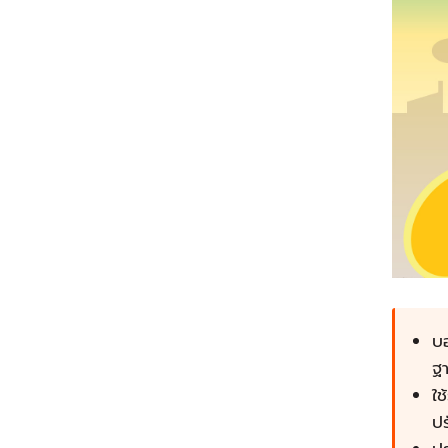
บ
ฐ
ใ
ปร