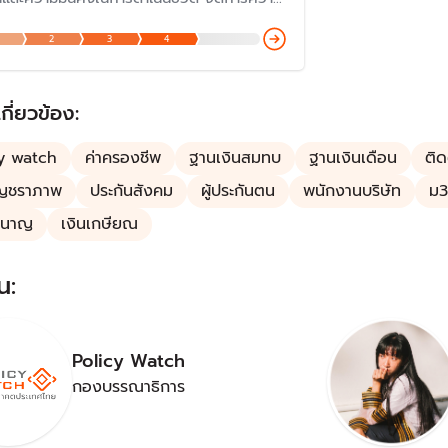
จากสถานการณ์ไม่แน่นอนที่เกี่ยวข้องกับความ
2
3
4
่ เช่น เจ็บป่วย อุบัติเหตุ เสียชีวิต ซึ่งเป็นเรื่อง
ี่รัฐบาลประเทศต่าง ๆ ใช้เพื่อให้หลักประกัน
ก่ประชาชนตั้งแต่เกิดจนตาย
เกี่ยวข้อง:
y watch
ค่าครองชีพ
ฐานเงินสมทบ
ฐานเงินเดือน
ติ
ญชราภาพ
ประกันสังคม
ผู้ประกันตน
พนักงานบริษัท
ม3
ำนาญ
เงินเกษียณ
น:
Policy Watch
กองบรรณาธิการ