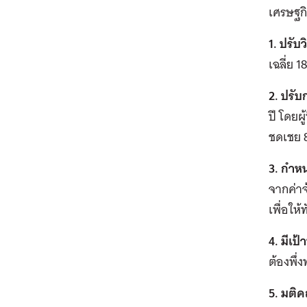
เศรษฐกิ
1. ปรั
เฉลี่ย 
2. ปรับ
ปี โดยผ
ชดเชย 8
3. กำห
จากค่าจ
เพื่อให
4. มีเ
ต้องพึ่
5. มติ