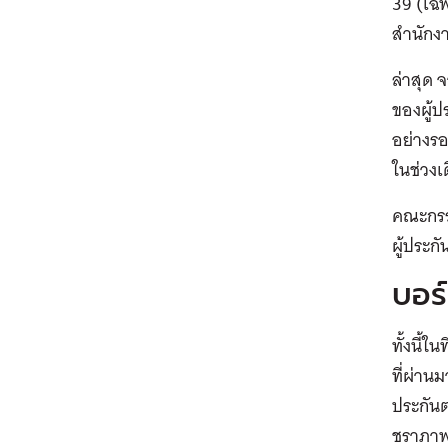
39 (เฉพ
สำนักง
ล่าสุด 
ของผู้
อย่างร
ในช่วงเ
คณะกรร
ผู้ประก
บอร
ทั้งนี้ใ
ที่ผ่าน
ประกัน
ชราภาพ