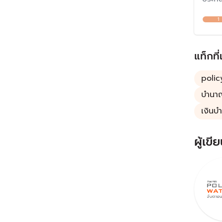
เสี่ยง
1
เป็นอยู
สำคัญท
ชีวิตแ
แท็กที่
polic
บำนา
เงินบ
ผู้เขีย