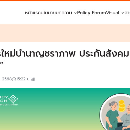
หน้าแรก
นโยบาย
บทความ
Policy Forum
Visual
กา
รใหม่บำนาญชราภาพ ประกันสังคม 
ม”
. 2568
15:22
น.