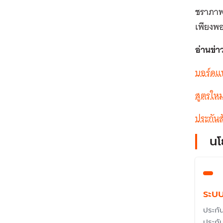
ชราภาพไ
เพียงพ
อ่านข่าว
บอร์ดแพ
สูตรใหม
ประกันส
นโ
ระบ
ประกัน
ประกั