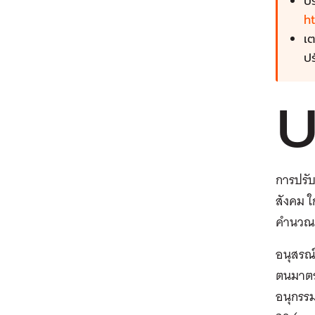
ป
ht
เต
ป
การปรั
สังคม ใ
คำนวณ
อนุสรณ
ตนมาตรา
อนุกรร