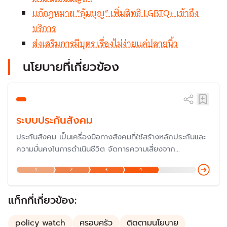
แก้กฎหมาย ”อุ้มบุญ” เพิ่มสิทธิ LGBTQ+ เข้าถึง
บริการ
ส่งเสริมการมีบุตร เรื่องไม่ง่ายแค่ปลายนิ้ว
นโยบายที่เกี่ยวข้อง
ระบบประกันสังคม
ประกันสังคม เป็นเครื่องมือทางสังคมที่ใช้สร้างหลักประกันและ
ความมั่นคงในการดำเนินชีวิต จัดการความเสี่ยงจาก
สถานการณ์ไม่แน่นอนที่เกี่ยวข้องกับความเป็นอยู่ เช่น เจ็บป่วย
1
2
3
4
อุบัติเหตุ เสียชีวิต ซึ่งเป็นเรื่องสำคัญที่รัฐบาลประเทศต่าง ๆ ใช้
เพื่อให้หลักประกันชีวิตแก่ประชาชนตั้งแต่เกิดจนตาย
แท็กที่เกี่ยวข้อง:
policy watch
ครอบครัว
ติดตามนโยบาย