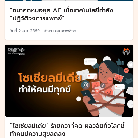
“อนาคตหมอยุค AI” เมื่อเทคโนโลยีกำลัง
”ปฏิวัติวงการแพทย์“
วันที่
2 ส.ค. 2569
•
สังคม คุณภาพชีวิต
”โซเชียลมีเดีย“ ร้ายกว่าที่คิด ผลวิจัยทั่วโลกชี้
ทำคนมีความสุขลดลง