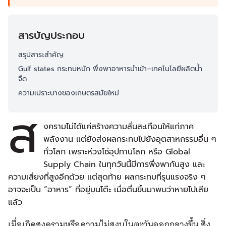
สารบัญประกอบ
สรุปสาระสำคัญ
Gulf states กระทบหนัก พึ่งพาอาหารนำเข้า–เทคโนโลยีผลิตน้ำ
จืด
ความเปราะบางของเกษตรสมัยใหม่
ส
งครามไม่ได้แค่สร้างความสั่นสะเทือนให้แก่ภาค
พลังงาน แต่ยังส่งผลกระทบไปยังอุตสาหกรรมอื่น ๆ
ทั่วโลก เพราะห่วงโซ่อุปทานโลก หรือ Global
Supply Chain ในทุกวันนี้มีการพึ่งพากันสูง และ
ความเสี่ยงที่สูงอีกด้วย แต่สุดท้าย ผลกระทบที่รุนแรงจริง ๆ
อาจจะเป็น “อาหาร” ที่อยู่บนโต๊ะ เมื่อตื่นขึ้นมาพบว่าหายไปเสีย
แล้ว
เมื่อเกิดสงครามหรือความไม่สงบในตะวันออกกลางขึ้น สิ่ง