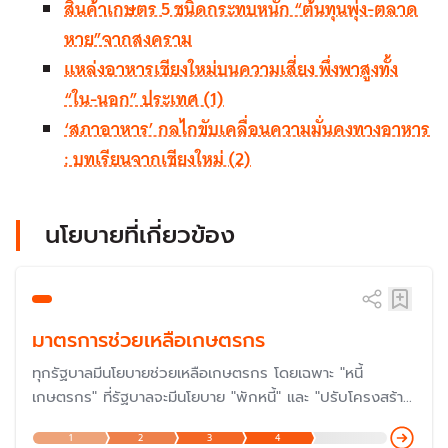
สินค้าเกษตร 5 ชนิดกระทบหนัก “ต้นทุนพุ่ง-ตลาด
หาย”จากสงคราม
แหล่งอาหารเชียงใหม่บนความเสี่ยง พึ่งพาสูงทั้ง
“ใน-นอก” ประเทศ (1)
‘สภาอาหาร’ กลไกขับเคลื่อนความมั่นคงทางอาหาร
: บทเรียนจากเชียงใหม่ (2)
นโยบายที่เกี่ยวข้อง
มาตรการช่วยเหลือเกษตรกร
ทุกรัฐบาลมีนโยบายช่วยเหลือเกษตรกร โดยเฉพาะ "หนี้
เกษตรกร" ที่รัฐบาลจะมีนโยบาย "พักหนี้" และ "ปรับโครงสร้าง
หนี้" ด้วยเงื่อนไขผ่อนปรน นอกจากนี้ ยังมีมาตรการหลายด้าน
1
2
3
4
เพื่อช่วยเหลือเกษตรกรในเรื่องราคาสินค้าเกษตร และต้นทุนการ