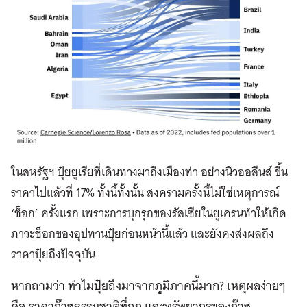
ในสหรัฐฯ ปุ๋ยยูเรียที่เดินทางมาถึงเมืองท่า อย่างนิวออลีนส์ ขึ้น
ราคาไปแล้วที่ 17% ทั้งนี้ทั้งนั้น สงครามครั้งนี้ไม่ใช่เหตุการณ์
‘ช็อก’ ครั้งแรก เพราะการบุกรุกของรัสเซียในยูเครนทำให้เกิด
ภาวะช็อกของอุปทานปุ๋ยก่อนหน้านี้แล้ว และยังคงส่งผลถึง
ราคาปุ๋ยถึงปัจจุบัน
หากถามว่า ทำไมปุ๋ยถึงมาจากภูมิภาคนี้มาก? เหตุผลง่ายๆ
คือ ราคาก๊าซธรรมชาติที่ถูก และทรัพยากรของก๊าซ