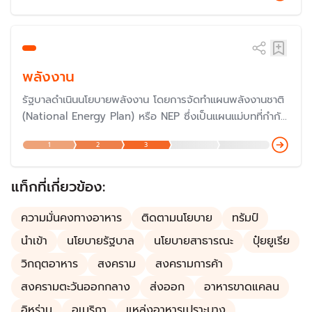
ผลิต เช่น ปุ่ย โดยแต่ละรัฐบาลมีชื่อเรียกนโยบายช่วยเหลือและ
รายละเอียดมาตรการแตกต่างกันไป
พลังงาน
รัฐบาลดำเนินนโยบายพลังงาน โดยการจัดทำแผนพลังงานชาติ
(National Energy Plan) หรือ NEP ซึ่งเป็นแผนแม่บทที่กำกับ
ทิศทางการพัฒนานโยบายพลังงานของประเทศ โดยมีผู้รับผิด
1
2
3
ชอบคือ สำนักงานนโยบายและแผนพลังงาน (สนพ.) กระทรวง
พลังงาน ประกอบไปด้วยแผนพลังงานอีก 5 แผน คือ แผน
PDP แผน AEDP แผน EEP แผน Gas Plan และแผน Oil
แท็กที่เกี่ยวข้อง:
Plan
ความมั่นคงทางอาหาร
ติดตามนโยบาย
ทรัมป์
นำเข้า
นโยบายรัฐบาล
นโยบายสาธารณะ
ปุ๋ยยูเรีย
วิกฤตอาหาร
สงคราม
สงครามการค้า
สงครามตะวันออกกลาง
ส่งออก
อาหารขาดแคลน
อิหร่าน
อเมริกา
แหล่งอาหารเปราะบาง