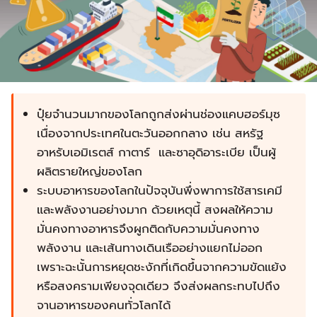
ปุ๋ยจำนวนมากของโลกถูกส่งผ่านช่องแคบฮอร์มุซ
เนื่องจากประเทศในตะวันออกกลาง เช่น สหรัฐ
อาหรับเอมิเรตส์ กาตาร์ และซาอุดิอาระเบีย เป็นผู้
ผลิตรายใหญ่ของโลก
ระบบอาหารของโลกในปัจจุบันพึ่งพาการใช้สารเคมี
และพลังงานอย่างมาก ด้วยเหตุนี้ สงผลให้ความ
มั่นคงทางอาหารจึงผูกติดกับความมั่นคงทาง
พลังงาน และเส้นทางเดินเรืออย่างแยกไม่ออก
เพราะฉะนั้นการหยุดชะงักที่เกิดขึ้นจากความขัดแย้ง
หรือสงครามเพียงจุดเดียว จึงส่งผลกระทบไปถึง
จานอาหารของคนทั่วโลกได้