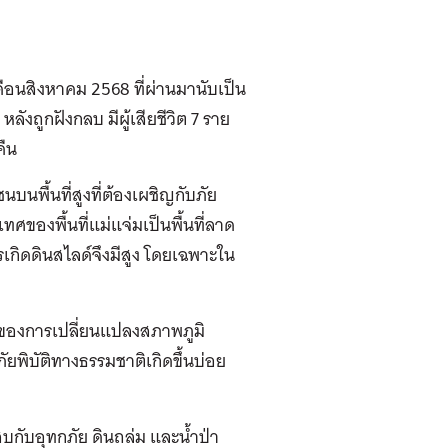
งเดือนสิงหาคม
2568
ที่ผ่านมา
นับเป็น
หลังถูกฝังกลบ มีผู้เสียชีวิต 7 ราย
คืน
นพื้นที่สูงที่ต้องเผชิญกับภัย
ะเทศของ
พื้นที่แม่แจ่มเป็นพื้นที่ลาด
รเกิดดินสไลด์
จึงมีสูง
โดยเฉพาะใน
บทของการเปลี่ยนแปลงสภาพภูมิ
ภัยพิบัติทางธรรมชาติเกิดขึ้นบ่อย
สบ
กับ
อุทกภัย ดินถล่ม และน้ำป่า