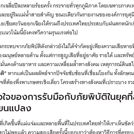
เฉลี่ยปีละหลายร้อยครั้ง กระจายทั่วทุกภูมิภาค โดยเฉพาะภาคเห
และอยู่ริมแม่น้ำสายสำคัญ
ขณะเดียวกัน
รายงานขององค์การอุตุน
เอเชียตะวันออกเฉียงใต้รวม
ถึง
ประเทศไทยประสบ
กับ
ฝนตกหนักเพิ
ะแนวโน้มนี้ยังคงทวีความรุนแรงต่อไป
ลกระทบจากภัยพิบัติ
ดังกล่าว
ยัง
ไม่ได้จำกัดอยู่เพียงความเสียหายท
องมนุษย์หลายด้าน ตั้งแต่การสูญเสียที่อยู่อาศัย รายได้ และทรั
่มั่นคงด้านอาหาร และความเหลื่อมล้ำทางสังคม
เหตุการณ์ดินสไล
ติ
”
หากแต่เป็นผลลัพธ์จากปัจจัยซับซ้อนที่เชื่อมโยงกัน ทั้งลัก
ที่
ต้อง
พึ่งพาเกษตรเชิงเดี่ยว โครงสร้างทางสังคมที่เปราะบาง รว
วใจของการรับมือกับภัยพิบัติในยุค
ี่ยนแปลง
ติที่เกิดขึ้นที่แม่แจ่มและหลายพื้นที่ในประเทศไทยทำให้เราเห็นช
ียวไม่พอแล้ว ความสูญเสียครั้งนี้บอกเราว่าต้องหาวิธีการที่ครอบ