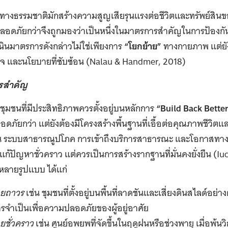
ติทางธรรมชาติมักสร้างความสูญเสียรุนแรงต่อชีวิตและทรัพย์สิ
ที่ปลอดภัยกว่าจึงถูกมองว่าเป็นหนึ่งในมาตรการสำคัญในการป้อง
ินมาตรการดังกล่าวไม่ใช่เพียงการ
“โยกย้าย”
ทางกายภาพ แต่ยั
จ และนโยบายที่ซับซ้อน (
Nalau & Handmer, 2018)
รสำคัญ
ชุมชนที่มีประสิทธิภาพควรตั้งอยู่บนหลักการ
“
Build Back Bette
อดภัยกว่า แต่ยังต้องมีโครงสร้างพื้นฐานที่เอื้อต่อคุณภาพชีว
่น ระบบสาธารณูปโภค การเข้าถึงบริการสาธารณะ และโอกาสทางอ
แก้ปัญหาชั่วคราว แต่ควรเป็นการสร้างรากฐานที่มั่นคงยั่งยืน (
Iu
หลายรูปแบบ ได้แก่
ายถาวร
เช่น ชุมชนที่ตั้งอยู่บนพื้นที่ลาดชันและเสี่ยงดินสไลด์อย่า
จำเป็นเพื่อความปลอดภัยของผู้อยู่อาศัย
ยชั่วคราว
เช่น ศูนย์อพยพที่จัดขึ้นในฤดูฝนหรือช่วงพายุ เมื่อพ