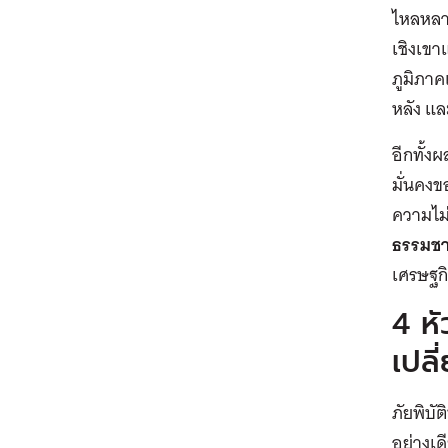
ไหลหลาก
เชิงเขา
ภูมิภาค
หลัง แล
อีกทั้ง
ผ
มั่นคงข
ความไม
ธรรมชา
เศรษฐกิจ
4 หั
เปล
ภัยพิบั
อย่างเด