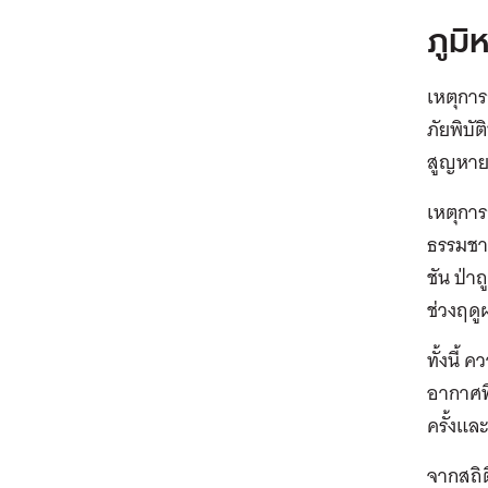
ภูมิ
เหตุการ
ภัยพิบัต
สูญหาย 
เหตุการ
ธรรมชาต
ชัน ป่า
ช่วงฤดู
ทั้งนี้
คว
อากาศ
ท
ครั้งแล
จากสถิ