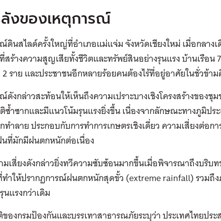
หลังของเหตุการณ์
ณ์ดินสไลด์ครั้งใหญ่ที่อำเภอแม่แจ่ม จังหวัดเชียงใหม่ เมื่อกลา
ิที่สร้างความสูญเสียทั้งชีวิตและทรัพย์สินอย่างรุนแรง บ้านเรือน 7 
2 ราย และประชาชนอีกหลายร้อยคนต้องไร้ที่อยู่อาศัยในชั่วข้าม
ณ์
ดังกล่าว
สะท้อนให้เห็นถึงความเปราะบางเชิงโครงสร้างของชุมชนบ
ิซ้ำซากและมีแนวโน้มรุนแรงยิ่งขึ้น
เนื่องจาก
ลักษณะ
ทางภูมิปร
ถูกทำลาย
ประกอบกับ
การทำการเกษตรเชิงเดี่ยว ความเสี่ยงต่อกา
ฝนที่มักมีฝนตกหนักต่อเนื่อง
ามเสี่ยงดังกล่าวยิ่งทวีความซับซ้อนมากขึ้นเมื่อพิจารณาถึงบริ
ี่
ทำให้ปรากฏการณ์ฝนตกหนักสุดขั้ว (
extreme rainfall)
รวมถึง
ะรุนแรงกว่าเดิม
ติของกรมป้องกันและบรรเทาสาธารณภัย
ระบุว่า
ประเทศไทยประ