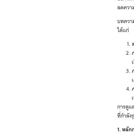
ลดความเ
บทความ
ได้แก่
ก
ก
เ
เ
การดูแล
ที่กำลัง
1.
หลัก