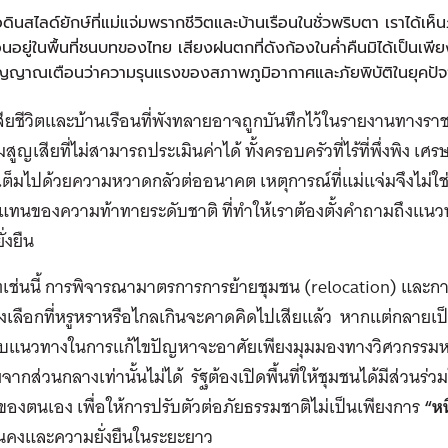
่อดินสไลด์ยักษ์ที่แม่แจ่มพรากชีวิตและบ้านเรือนในชั่วพริบตา เราได้
อนอยู่ในพื้นที่ชนบทของไทย เสียงฝนตกที่ดังก้องในค่ำคืนมิได้เป็นเ
ญญาณเตือนว่าความรุนแรงของสภาพภูมิอากาศและภัยพิบัติในยุคปัจจุบ
้เสียชีวิตและบ้านเรือนที่พังทลายอาจถูกบันทึกไว้ในรายงานทางราช
ูญเสียที่ไม่สามารถประเมินค่าได้ ทั้งครอบครัวที่ไร้ที่พึ่งพิง เศร
่เต็มไปด้วยความหวาดกลัวต่ออนาคต เหตุการณ์ที่แม่แจ่ม
จึง
ไม่ใ
ทนของความท้าทายระดับชาติ ที่ทำให้เราต้องตั้งคำถามถึงแนวทาง
่งยืน
เช่นนี้ การพิจารณามาตรการการย้ายชุมชน (
relocation)
และการ
างเลือกที่หรูหราหรือไกลเกินจะคา
ด
คิดไปเสียแล้ว หากแต่กลายเป
แนวทางในการแก้ไขปัญหาจะอาศัยเพียงมุมมองทางวิศวกรรมหรือก
ากส่วนกลางเท่านั้นไม่ได้ รัฐต้องเปิดพื้นที่ให้ชุมชนได้มีส่วน
งตนเอง เพื่อให้การปรับตัวต่อภัยธรรมชาติไม่เป็นเพียงการ
“หน
่นคงและความยั่งยืนในระยะยาว