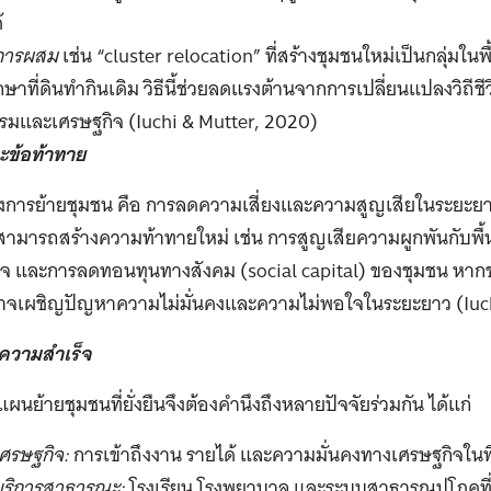
้
การผสม
เช่น “
cluster relocation”
ที่สร้างชุมชนใหม่เป็นกลุ่มในพ
กษาที่ดินทำกินเดิม วิธีนี้ช่วยลดแรงต้านจากการเปลี่ยนแปลงวิถีชี
รมและเศรษฐกิจ (
Iuchi & Mutter, 2020)
ะข้อท้าทาย
งการย้ายชุมชน
คือ
การลดความเสี่ยงและความสูญเสียในระยะยาว 
สามารถสร้างความท้าทายใหม่ เช่น การสูญเสียความผูกพันกับพื้นท
ิจ และการลดทอนทุนทางสังคม (
social capital)
ของชุมชน หา
าจเผชิญปัญหาความไม่มั่นคงและความไม่พอใจในระยะยาว (
Iuc
ขความสำเร็จ
ผนย้ายชุมชนที่ยั่งยืนจึงต้องคำนึงถึงหลายปัจจัยร่วมกัน ได้แก่
เศรษฐกิจ
:
การเข้าถึงงาน รายได้ และความมั่นคงทางเศรษฐกิจในพื้
บริการสาธารณะ
:
โรงเรียน โรงพยาบาล และระบบสาธารณูปโภคที