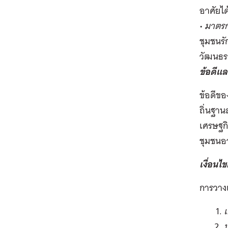
อาศัยได
•
มาตร
ชุมชนรั
วัฒนธร
ข้อดีแล
ข้อดีขอ
ถิ่นฐาน
เศรษฐก
ชุมชนอ
เงื่อนไ
การวางแ