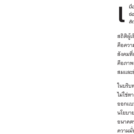
เ
มื
ซ่
สั
สถิติผู
คือความส
สังคมที
คือภาพแ
สมและยั
ในบริบท
ไม่ใช่ท
ออกแบบ
นโยบายจ
อนาคตขอ
ความมั