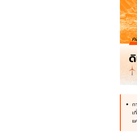
ก
เก
แ