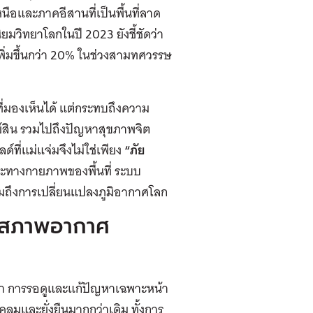
นือและภาคอีสานที่เป็นพื้นที่ลาด
ิยมวิทยาโลกในปี
2023
ยัง
ชี้ชัดว่า
่มขึ้นกว่า
20%
ในช่วงสามทศวรรษ
ี่มองเห็นได้ แต่กระทบถึง
ความ
พย์สิน รวมไปถึงปัญหาสุขภาพจิต
ด์ที่แม่แจ่ม
จึง
ไม่ใช่เพียง
“
ภัย
ษณะทางกายภาพของพื้นที่ ระบบ
มถึง
การเปลี่ยนแปลงภูมิอากาศ
โลก
ที่สภาพอากาศ
ัดว่า การรอดูและแก้ปัญหาเฉพาะหน้า
คลุมและยั่งยืนมากกว่าเดิม ทั้งการ