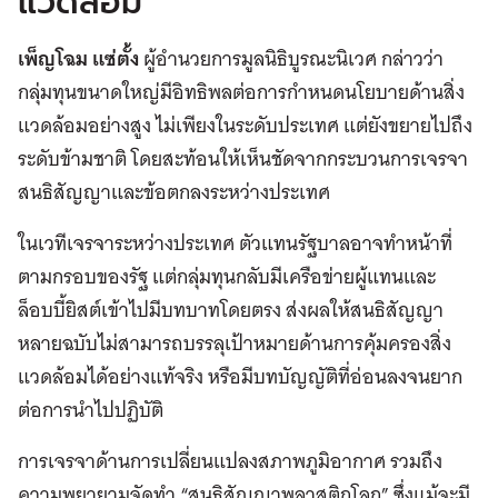
แวดล้อม
เพ็ญโฉม แซ่ตั้ง
ผู้อำนวยการมูลนิธิบูรณะนิเวศ กล่าวว่า
กลุ่มทุนขนาดใหญ่มีอิทธิพลต่อการกำหนดนโยบายด้านสิ่ง
แวดล้อมอย่างสูง ไม่เพียงในระดับประเทศ แต่ยังขยายไปถึง
ระดับข้ามชาติ โดยสะท้อนให้เห็นชัดจากกระบวนการเจรจา
สนธิสัญญาและข้อตกลงระหว่างประเทศ
ในเวทีเจรจาระหว่างประเทศ ตัวแทนรัฐบาลอาจทำหน้าที่
ตามกรอบของรัฐ แต่กลุ่มทุนกลับมีเครือข่ายผู้แทนและ
ล็อบบี้ยิสต์เข้าไปมีบทบาทโดยตรง ส่งผลให้สนธิสัญญา
หลายฉบับไม่สามารถบรรลุเป้าหมายด้านการคุ้มครองสิ่ง
แวดล้อมได้อย่างแท้จริง หรือมีบทบัญญัติที่อ่อนลงจนยาก
ต่อการนำไปปฏิบัติ
การเจรจาด้านการเปลี่ยนแปลงสภาพภูมิอากาศ รวมถึง
ความพยายามจัดทำ “สนธิสัญญาพลาสติกโลก” ซึ่งแม้จะมี