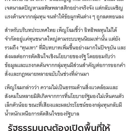
เจตนาลดปัญหามลพิษพลาสติกอย่างจริงจัง แต่กลับเผชิญ
แรงต้านจากกลุ่มทุน จนทำให้ข้อผูกพันต่าง ๆ ถูกลดทอนลง
สำหรับบริบทประเทศไทย เพ็ญโฉมชี้ว่า อิทธิพลทุนไม่ได้
จำกัดอยู่แค่ทุนขนาดใหญ่ตามระบบทุนนิยมเท่านั้น แต่ยัง
รวมถึง “ทุนเทา” ที่มีบทบาทเพิ่มขึ้นอย่างมากในปัจจุบัน และ
ส่งผลต่อการตัดสินใจเชิงนโยบายของรัฐ โดยยอมรับว่า
ข้อมูลและแรงกดดันจากกลุ่มทุนมีส่วนสำคัญต่อการออกคำ
สั่งและกฎหมายหลายฉบับในช่วงที่ผ่านมา
เพ็ญโฉมกล่าวว่า ความไม่เป็นธรรมด้านสิ่งแวดล้อมและ
สังคมในหลายมิติเกิดจากการที่นโยบายรัฐมองไม่เห็นคนตัว
เล็กตัวน้อย ขณะที่เสียงและผลประโยชน์ของกลุ่มทุนกลับมี
น้ำหนักเหนือการตัดสินใจของรัฐบาล
รัฐธรรมนูญต้องเปิดพื้นที่ให้