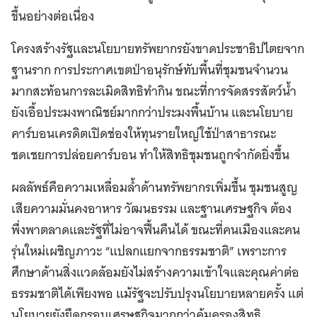
ขึ้นอย่างต่อเนื่อง
โครงสร้างรัฐและนโยบายทรัพยากรยังขาดประชาธิปไตยจาก
ฐานราก การประกาศเขตป่าอนุรักษ์ทับพื้นที่ชุมชนจำนวน
มากสะท้อนการละเมิดสิทธิทำกิน ขณะที่การจัดสรรสัตว์น้ำ
ยังเอื้อประมงพาณิชย์มากกว่าประมงพื้นบ้าน และนโยบาย
คาร์บอนเครดิตเปิดช่องให้ทุนรายใหญ่ใช้ป่าสาธารณะ
ชดเชยการปล่อยคาร์บอน ทำให้สิทธิชุมชนถูกจำกัดยิ่งขึ้น
ผลลัพธ์คือความเหลื่อมล้ำด้านทรัพยากรเพิ่มขึ้น ชุมชนสูญ
เสียความมั่นคงอาหาร วัฒนธรรม และฐานเศรษฐกิจ ต้อง
พึ่งพาตลาดและรัฐที่ไม่อาจฟื้นคืนได้ ขณะที่คนเมืองและคน
รุ่นใหม่เผชิญภาวะ “แปลกแยกจากธรรมชาติ” เพราะการ
ศึกษาด้านสิ่งแวดล้อมยังไม่สร้างความเข้าใจและคุณค่าต่อ
ธรรมชาติได้เพียงพอ แม้รัฐจะปรับปรุงนโยบายหลายครั้ง แต่
นโยบายยังยึดกรอบเศรษฐกิจมากกว่าคุ้มครองสิทธิ