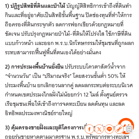
1) ปฏิรูปสิทธิที่ดินและป่าไม้
บัญญัติสิทธิการเข้าถึงที่ดินทำ
กินและที่อยู่อาศัยเป็นสิทธิขั้นพื้นฐาน ปิดช่องทุนที่ทำให้การ
ถือครองที่ดินกระจุกตัว ลดการฟอกเขียวด้วยกฎหมายที่
ชัดเจน ปรับปรุงกฎหมายป่าไม้–ที่ดินให้โปร่งใส ใช้ภาษีที่ดิน
แบบก้าวหน้า และออก พ.ร.บ.นิรโทษกรรมให้ชุมชนที่ถูกผลก
ระทบสามารถฟื้นฟูพื้นที่ตนเองได้อย่างมั่นคง
2) การประมงพื้นบ้านยั่งยืน
ปรับระบบโควตาสัตว์น้ำจาก
“จำนวนวัน” เป็น “ปริมาณจริง” โดยสงวนขั้นต่ำ 50% ให้
ประมงพื้นบ้าน ยกเลิกอวนลากคู่ ลดผลกระทบต่อระบบนิเวศ
กำหนดเขตประมงไกลฝั่งไม่น้อยกว่า 12 ไมล์ ตั้งศูนย์ตรวจ
เรือชุมชนเพื่อให้เข้าถึงการจดทะเบียน ลดต้นทุน และลด
อิทธิพลประมงพาณิชย์รายใหญ่
3) คุ้มครองชายฝั่งและยุติโครงการเสี่ยงสูง
กำหนดระยะ
ถอยร่นชายหาดตามมาตรฐาน พ.ร.บ.ทรัพยากรทางทะเลฯ