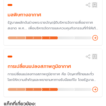
มลพิษทางอากาศ
รัฐบาลผลักดันร่างพระราชบัญญัติบริหารจัดการเพื่ออากาศ
สะอาด พ.ศ.... เพื่อบริหารจัดการและควบคุมกิจกรรมที่ทำให้เกิด
มลพิษทางอากาศในทุกมิติ โดยเฉพาะปัญหาฝุ่น PM 2.5 ไฟป่า
1
2
3
ที่กระทบต่อสุขภาพคนไทย โดยมีการเสนอถึง 7 ร่างให้สภาผู้
แทนราษฎรพิจารณา
การเปลี่ยนแปลงสภาพภูมิอากาศ
การเปลี่ยนแปลงทางสภาพภูมิอากาศ คือ ปัญหาที่ไทยและทั่ว
โลกให้ความสำคัญและพยายามหาทางรับมือแก้ไข โดยรัฐบาล
ประกาศสานต่อนโยบาย Carbon Neutrality (ความเป็นกลาง
1
2
3
ทางคาร์บอน) เพื่อให้ประเทศไทยเป็นผู้นำของอาเซียนในด้านการ
ลดการปล่อยก๊าซคาร์บอนไดออกไซด์ โดยในปี 2567 ได้เข้า
ร่วมประชุม COP29 เพื่อแสดงบทบาทความร่วมมือกับ
แท็กที่เกี่ยวข้อง: