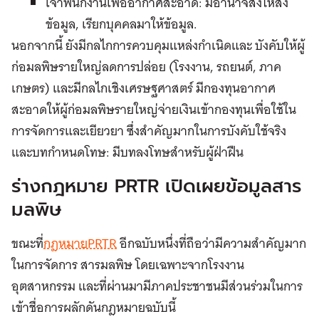
เจ้าพนักงานเพื่ออากาศสะอาด: มีอำนาจสั่งให้ส่ง
ข้อมูล, เรียกบุคคลมาให้ข้อมูล.
นอกจากนี้ ยังมีกลไกการควบคุมแหล่งกำเนิดและ บังคับให้ผู้
ก่อมลพิษรายใหญ่ลดการปล่อย (โรงงาน, รถยนต์, ภาค
เกษตร) และมีกลไกเชิงเศรษฐศาสตร์ มีกองทุนอากาศ
สะอาดให้ผู้ก่อมลพิษรายใหญ่จ่ายเงินเข้ากองทุนเพื่อใช้ใน
การจัดการและเยียวยา ซึ่งสำคัญมากในการบังคับใช้จริง
และบทกำหนดโทษ: มีบทลงโทษสำหรับผู้ฝ่าฝืน
ร่างกฎหมาย PRTR เปิดเผยข้อมูลสาร
มลพิษ
ขณะที่
กฎหมายPRTR
อีกฉบับหนึ่งที่ถือว่ามีความสำคัญมาก
ในการจัดการ สารมลพิษ โดยเฉพาะจากโรงงาน
อุตสาหกรรม และที่ผ่านมามีภาคประชาชนมีส่วนร่วมในการ
เข้าชื่อการผลักดันกฎหมายฉบับนี้