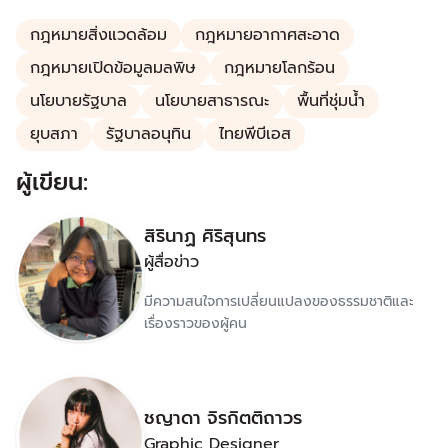
ประชาคมโลก
กฎหมายสิ่งแวดล้อม
กฎหมายอากาศสะอาด
กฎหมายเปิดข้อมูลมลพิษ
กฎหมายโลกร้อน
นโยบายรัฐบาล
นโยบายสาธารณะ
พื้นที่ชุ่มน้ำ
ยุบสภา
รัฐบาลอนุทิน
ไทยพีบีเอส
ผู้เขียน:
สิรินาฏ ศิริสุนทร
ผู้สื่อข่าว
มีความสนใจการเปลี่ยนแปลงของธรรมชาติและ
เรื่องราวของผู้คน
ชญาดา จิรกิตติถาวร
Graphic Designer