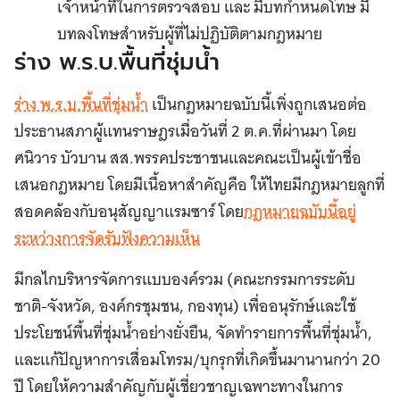
เจ้าหน้าที่ในการตรวจสอบ และ มีบทกำหนดโทษ มี
บทลงโทษสำหรับผู้ที่ไม่ปฏิบัติตามกฎหมาย
ร่าง พ.ร.บ.พื้นที่ชุ่มน้ำ
ร่าง พ.ร.บ.พื้นที่ชุ่มน้ำ
เป็นกฎหมายฉบับนี้เพิ่งถูกเสนอต่อ
ประธานสภาผู้แทนราษฎรเมื่อวันที่ 2 ต.ค.ที่ผ่านมา โดย
ศนิวาร บัวบาน สส.พรรคประชาชนและคณะเป็นผู้เข้าชื่อ
เสนอกฎหมาย โดยมีเนื้อหาสำคัญคือ ให้ไทยมีกฎหมายลูกที่
สอดคล้องกับอนุสัญญาแรมซาร์ โดย
กฎหมายฉบับนี้อยู่
ระหว่างการจัดรับฟังความเห็น
มีกลไกบริหารจัดการแบบองค์รวม (คณะกรรมการระดับ
ชาติ-จังหวัด, องค์กรชุมชน, กองทุน) เพื่ออนุรักษ์และใช้
ประโยชน์พื้นที่ชุ่มน้ำอย่างยั่งยืน, จัดทำรายการพื้นที่ชุ่มน้ำ,
และแก้ปัญหาการเสื่อมโทรม/บุกรุกที่เกิดขึ้นมานานกว่า 20
ปี โดยให้ความสำคัญกับผู้เชี่ยวชาญเฉพาะทางในการ