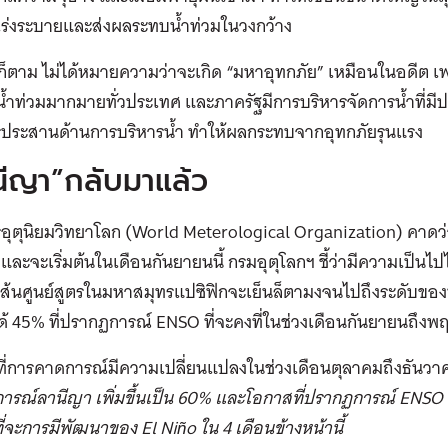
เร่งระบายและส่งผลระทบน้ำท่วมในวงกว้าง
ก็ตาม ไม่ได้หมายความว่าจะเกิด “มหาอุทกภัย” เหมือนในอดีต เพ
น้ำท่วมมากมายทั่วประเทศ และภาครัฐมีการบริหารจัดการน้ำที่มีป
ประสานด้านการบริหารน้ำ ทำให้ผลกระทบจากอุทกภัยรุนแรง
นีญา”กลับมาแล้ว
รอุตุนิยมวิทยาโลก (World Meterological Organization) คาด
และจะเริ่มต้นในเดือนกันยายนนี้ กรมอุตุโลกฯ ชี้ว่ามีความเป็นไปไ
เส้นศูนย์สูตรในมหาสมุทรแปซิฟิกจะเย็นล็ตามงจนไปถึงระดับข
ด้ 45% ที่ปรากฏการณ์ ENSO ที่จะคงที่ในช่วงเดือนกันยายนถึง
ี่การคาดการณ์มีความเปลี่ยนแปลงในช่วงเดือนตุลาคมถึงธันว
ารณ์ลานีญา
เพิ่มขึ้นเป็น
60%
และโอกาสที่
ปรากฏการณ์
ENSO
ี่จะการมีพัฒนาของ
El Niño
ใน 4 เดือนข้างหน้านี้