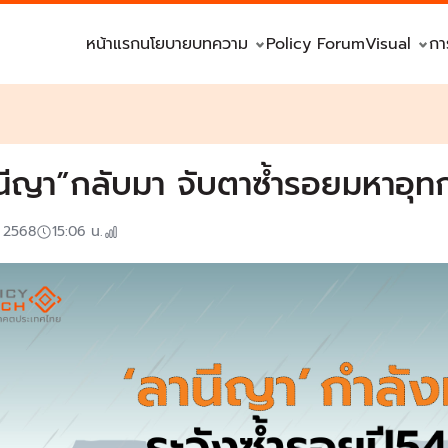
หน้าแรก
นโยบาย
บทความ
Policy Forum
Visual
กา
นีญา”กลับมา จับตาซ้ำรอยมหาอุทก
. 2568
15:06
น.