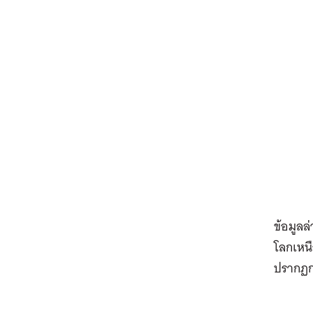
ข้อมูลล
โลกเหนื
ปรากฏกา