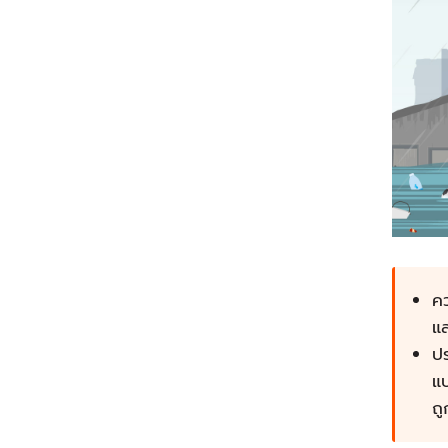
คว
แล
ป
แ
ถู