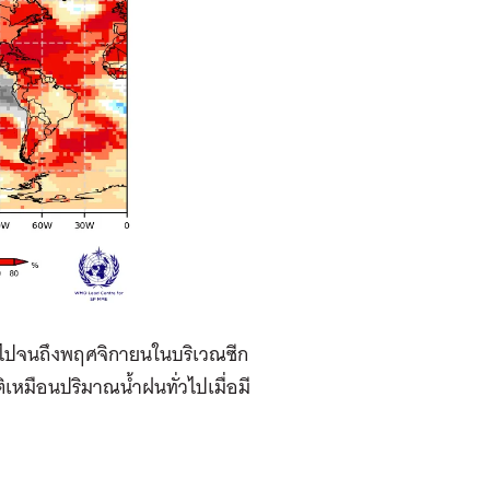
ายนไปจนถึงพฤศจิกายนในบริเวณซีก
เหมือนปริมาณน้ำฝนทั่วไปเมื่อมี