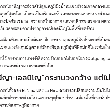
ารณ์ลานีญาจะส่งผลให้อุณหภูมิผิวน้ำทะเล บริเวณภาคกลางและต
นศูนย์สูตรโลก เย็นลงเป็นบริเวณกว้างและระยะเวลานาน จะส่ง
ละปัจจัย เช่น ลม ความกดในอากาศ และพฤติกรรมของฝน ผล
มกับผลกระทบจากปรากฏการณ์เอลนีโญในพื้นที่เขตร้อน
ต้นเดือนสิงหาคมเป็นต้นมา มีการพบว่าอุณหภูมิผิวน้ำทะเลที่เย็นล
เขตแนวเส้นศูนย์สูตร แต่ยังคงมีอุณหภูมิอุ่นที่ผิดปกติในระดับน้ำ
นี้ มีการพบการแพร่รังสีความร้อนออกไปนอกโลก (Outgoing lon
มีการลดระดับของมวลเมฆทั่วโลก
ีญา-เอลนิโญ”กระทบวงกว้าง แต่ไม่ใ
ารณ์ทั้งสอง El Niño และ La Niña สามารถเปลี่ยนความเป็นไปไ
ลลัพธ์อาจจะต่างกัน และกรมอุตุโลกฯ ย้ำว่า แต่ละพื้นที่ควรนำปัจจั
เคราะห์สภาพภูมิอากาศ