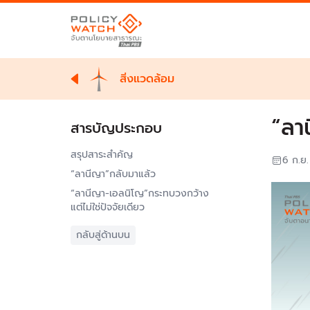
สิ่งแวดล้อม
“ลา
สารบัญประกอบ
สรุปสาระสำคัญ
6 ก.ย
“ลานีญา”กลับมาแล้ว
“ลานีญา-เอลนิโญ”กระทบวงกว้าง
แต่ไม่ใช่ปัจจัยเดียว
กลับสู่ด้านบน