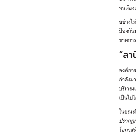
จนต้อง
อย่างไร
ป้องกัน
ขาดการ
“ลา
องค์กา
กำลังมา
บริเวณ
เป็นไปไ
ในขณะท
ปรากฏก
โอกาสท