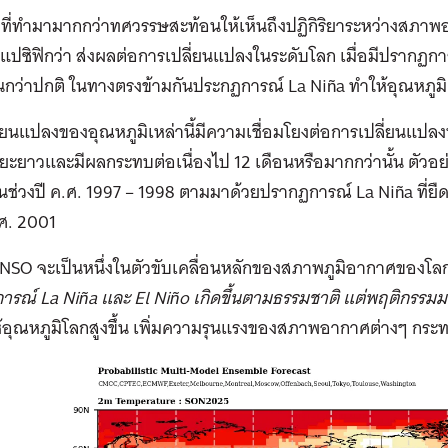
ัยที่ทำมามากกว่าทศวรรษสะท้อนให้เห็นถึงปฏิกิริยาระหว่างสภ
ปซิฟิกว่า ส่งผลต่อการเปลี่ยนแปลงในระดับโลก เมื่อมีปรากฏการ
ึ้นกว่าปกติ ในทางตรงข้ามกันประกฏการณ์ La Niña ทำให้อุณหภูมิ
่ยนแปลงของอุณหภูมิเหล่านี้มีความเชื่อมโยงต่อการเปลี่ยนแปลง
ยะยาวและมีผลกระทบต่อเนื่องไป 12 เดือนหรือมากกว่านั้น ตัวอย
นช่วงปี ค.ศ. 1997 – 1998 ตามมาด้วยปรากฏการณ์ La Niña ที่ยืด
.ศ. 2001
ENSO จะเป็นหนึ่งในตัวขับเคลื่อนหลักของสภาพภูมิอากาศของโลก แ
รณ์ La Niña และ El Niño เกิดขึ้นตามธรรมชาติ แต่พฤติกรรมมนุษ
ห้อุณหภูมิโลกสูงขึ้น เพิ่มความรุนแรงของสภาพอากาศต่างๆ กร