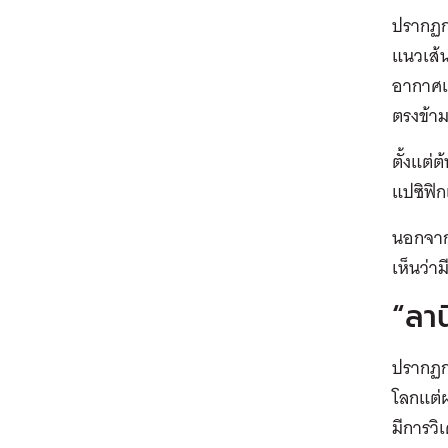
ปรากฏก
แนวเส้
อากาศแ
ตรงข้า
ตั้งแต่
แปซิฟิก
นอกจาก
เห็นว่า
“ลาน
ปรากฏก
โลกแต่ผ
มีการวิ