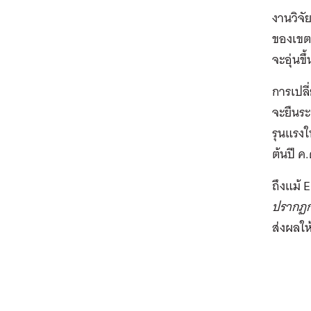
งานวิจ
ของเขตแ
จะอุ่นข
การเปลี
จะยืนระ
รุนแรงใ
ต้นปี ค
ถึงแม้ 
ปรากฏกา
ส่งผลใ