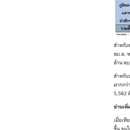
สำหรับส
ลบ.ม. ห
ล้าน ลบ
สำหรับป
มากกว่า
5,582 ล
อ่านเพิ่
เมื่อเท
ขึ้น จน