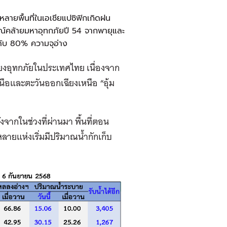
ลายพื้นที่ในเอเชียแปซิฟิกเกิดฝน
ณ์คล้ายมหาอุทกภัยปี 54 จากพายุและ
ะดับ 80% ความจุอ่าง
ยงอุทกภัยในประเทศไทย เนื่องจาก
นือและตะวันออกเฉียงเหนือ “อุ้ม
จากในช่วงที่ผ่านมา พื้นที่ตอน
ายแห่งเริ่มมีปริมาณน้ำกักเก็บ