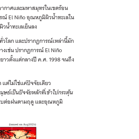
าพอากาศและมหาสมุทรในเขตร้อน
ณ์ El Niño อุณหภูมิผิวน้ำทะเลใน
ผิวน้ำทะเลเย็นลง
ทั่วโลก และปรากฏการณ์เหล่านี้มัก
่างเช่น ปรากฏการณ์ El Niño
ยาวตั้งแต่กลางปี ค.ศ. 1998 จนถึง
ต่ไม่ใช่แค่ปัจจัยเดียว
ย์เป็นปัจจัยหลักที่เข้าไปกระตุ้น
ะทบต่อฝนตามฤดู และอุณหภูมิ