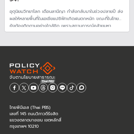
อุตุนิยมวิทยาโลก เตือนลานีญา กำลังกลับมาในช่วงปลายปี ส่ง
ผลให้หลายพื้นที่ในเอเชียแปซิฟิกเกิดฝนตกหนัก ขณะที่ในไทย
ยังต้องติดตามอย่างใกล้ชิด เพราะสถานการณ์คล้ายมหา
อุทกภัยปี 54 จากพายุและฝนตกหนัก ทำให้ปริมาณน้ำในเขื่อน
ภาคเหนือเพิ่มขึ้นต่อเนื่องแตะระดับ 80% ความจุอ่าง
ไทยพีบีเอส (Thai PBS)
เลขที่ 145 ถนนวิภาวดีรังสิต
แขวงตลาดบางเขน เขตหลักสี่
กรุงเทพฯ 10210