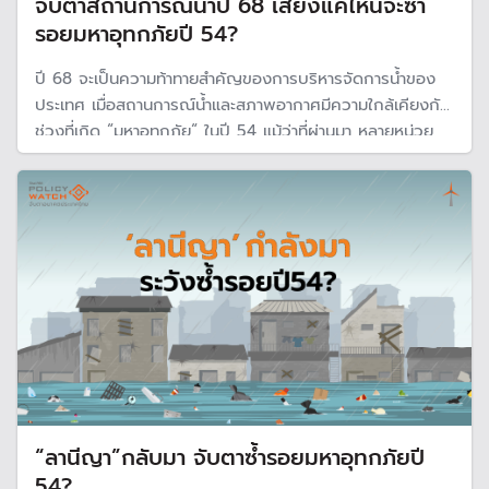
จับตาสถานการณ์น้ำปี 68 เสี่ยงแค่ไหนจะซ้ำ
รอยมหาอุทกภัยปี 54?
ปี 68 จะเป็นความท้าทายสำคัญของการบริหารจัดการน้ำของ
ประเทศ เมื่อสถานการณ์น้ำและสภาพอากาศมีความใกล้เคียงกับ
ช่วงที่เกิด “มหาอุทกภัย“ ในปี 54 แม้ว่าที่ผ่านมา หลายหน่วย
งานมีการพัฒนาเครื่องการติดตามและการป้องกันน้ำท่วมใน
พื้นที่เสี่ยง แต่จากการเปลี่ยนแปลงสภาพอากาศของโลก ทำให้มี
ความเสี่ยงจะเกิดน้ำท่วมใหญ่
“ลานีญา”กลับมา จับตาซ้ำรอยมหาอุทกภัยปี
54?