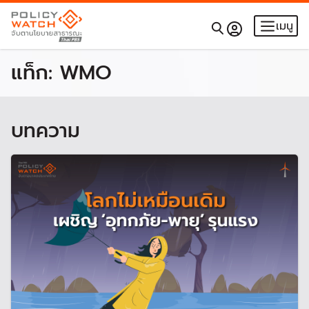
เมนู
แท็ก:
WMO
บทความ