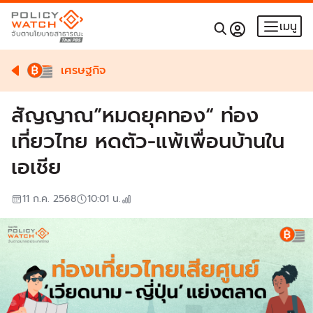
เมนู
เศรษฐกิจ
สัญญาณ”หมดยุคทอง“ ท่อง
เที่ยวไทย หดตัว-แพ้เพื่อนบ้านใน
เอเชีย
11 ก.ค. 2568
10:01
น.