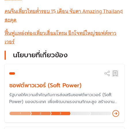
คนจีนเที่ยวไทยต่ำรอบ 15 เดือน จับตา Amazing Thailand
สะดุด
ฟื้นฟูแหล่งท่องเที่ยวเสื่อมโทรม อีกโจทย์ใหญ่ซอฟต์พาว
เวอร์
นโยบายที่เกี่ยวข้อง
ซอฟต์พาวเวอร์ (Soft Power)
รัฐบาลให้ความสำคัญกับการส่งเสริมซอฟต์พาวเวอร์ (Soft
Power) ของประเทศ เพื่อพัฒนาแรงงานทักษะสูง สร้างงาน
และรายได้ ขยายอุตสาหกรรมเป้าหมาย ส่งเสริมการส่งออก และ
1
2
3
ผลักดันประเทศไทยให้เป็นประเทศชั้นนำของโลกด้านซอฟต์พาว
เวอร์