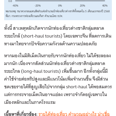
ทั้งนี้
สาเหตุหลักเกิดจากนักท่องเที่ยวต่างชาติกลุ่มตลาด
ระยะใกล้ (short-haul tourists) โดยเฉพาะจีน ที่ลดการเดิน
ทางมาไทย
จากปัจจัยความกังวลด้านความปลอดภัย
หากมองในมิติเม็ดเงินรายรับจากนักท่องเที่ยว ไม่ได้ชะลอลง
มากนัก
เนื่องจากสัดส่วนนักท่องเที่ยวต่างชาติกลุ่มตลาด
ระยะไกล (long-haul tourists) เพิ่มขึ้นมาก อีกทั้งกลุ่มนี้มี
ค่าใช้จ่าย
ต่อทริปสูงและมีแนวโน้มเพิ่มจำนวนขึ้น จึงมีส่วน
ชดเชยรายได้ที่สูญเสียไปจากกลุ่ม short-haul ได้พอสมควร
แต่การกระจายเม็ดเงินอาจแย่ลง เพราะจำกัดอยู่เฉพาะใน
เมืองหลักและในภาคโรงแรม
เนื้อหาที่เกี่ยวข้อง:
รายได้ท่องเที่ยว คำนวณอย่างไร น่าเชื่อ