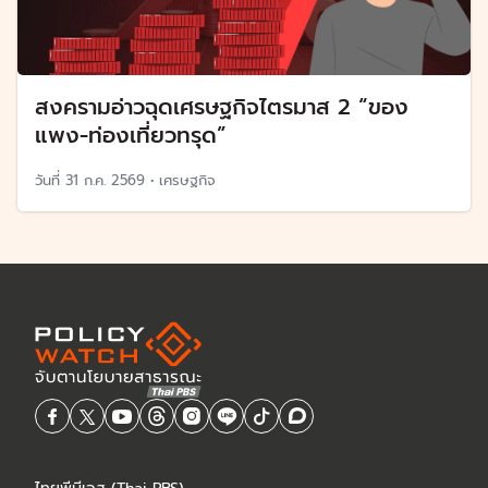
สงครามอ่าวฉุดเศรษฐกิจไตรมาส 2 “ของ
แพง-ท่องเที่ยวทรุด”
วันที่
31 ก.ค. 2569
•
เศรษฐกิจ