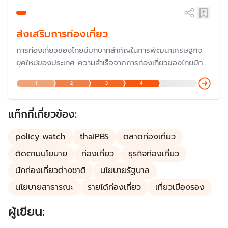
ส่งเสริมการท่องเที่ยว
การท่องเที่ยวของไทยมีบทบาทสำคัญในการพัฒนาเศรษฐกิจ
ยุคใหม่ของประเทศ ความสำเร็จจากการท่องเที่ยวของไทยมักจะ
เป็นตัวอย่างให้กับหลายประเทศในเป็น "ต้นแบบ" การพัฒนา
1
2
3
4
เศรษฐกิจภาคบริการ ซึ่งปัจจุบัน มูลค่าทางเศรษฐกิจจากการ
ท่องเที่ยวของไทยมีสัดส่วนสูงมากถึง 20% ของผลิตภัณฑ์
มวลรวมในประเทศ (GDP)
แท็กที่เกี่ยวข้อง:
policy watch
thaiPBS
ตลาดท่องเที่ยว
ติดตามนโยบาย
ท่องเที่ยว
ธุรกิจท่องเที่ยว
นักท่องเที่ยวต่างชาติ
นโยบายรัฐบาล
นโยบายสาธารณะ
รายได้ท่องเที่ยว
เที่ยวเมืองรอง
ผู้เขียน: