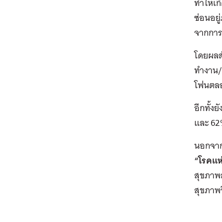
ทำให้เก
ซ่อนอยู
จากการ
โดยผลสำ
ทำงาน/เ
โฟนตล
อีกทั้ง
และ 62
นอกจากน
“โรคแห่
สุขภาพส
สุขภาพจ