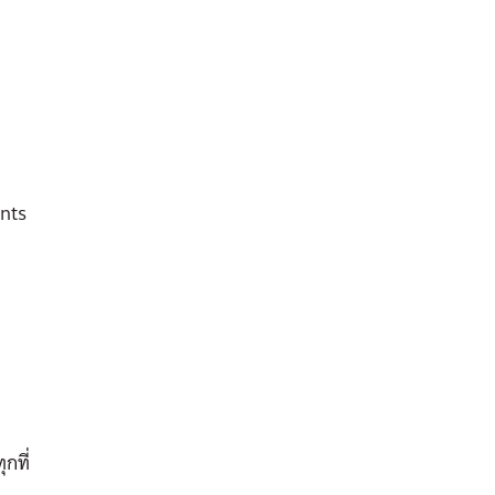
nts
กที่