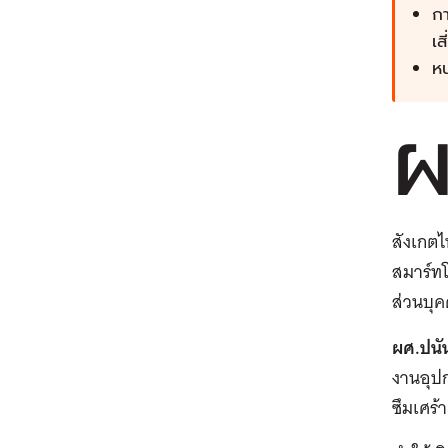
กา
เส
หน
สังเกต
สมาร์ทโ
ส่วนบุค
ผศ
.
ปนั
งานอุปก
ซึมเศร้