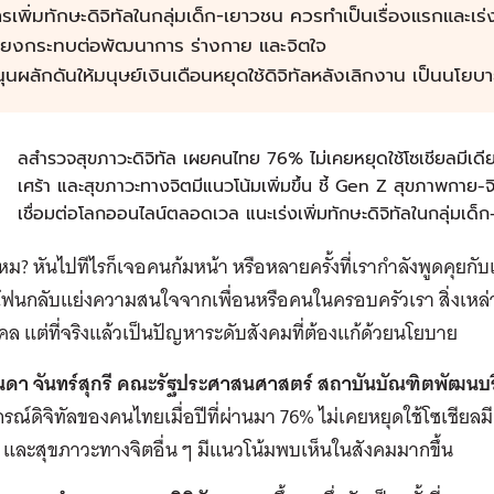
รเพิ่มทักษะดิจิทัลในกลุ่มเด็ก-เยาวชน ควรทำเป็นเรื่องแรกและเร่งด
ี่ยงกระทบต่อพัฒนาการ ร่างกาย และจิตใจ
ุนผลักดันให้มนุษย์เงินเดือนหยุดใช้ดิจิทัลหลังเลิกงาน เป็นนโยบายห
ผ
ลสำรวจสุขภาวะดิจิทัล เผยคนไทย 76% ไม่เคยหยุดใช้โซเชียลมีเดียแม
เศร้า และสุขภาวะทางจิตมีแนวโน้มเพิ่มขึ้น ชี้ Gen Z สุขภาพกาย
เชื่อมต่อโลกออนไลน์ตลอดเวล แนะเร่งเพิ่มทักษะดิจิทัลในกลุ่มเด็ก-เ
ไหม
?
หันไปทีไรก็เจอคนก้มหน้า หรือหลายครั้งที่เรากำลังพูดคุยกับ
ฟนกลับแย่งความสนใจจากเพื่อนหรือคนในครอบครัวเรา สิ่งเหล่านี
คล แต่ที่จริงแล้วเป็นปัญหาระดับสังคมที่ต้องแก้ด้วยนโยบาย
นดา
จันทร์สุกรี
คณะรัฐประศาสนศาสตร์
สถาบันบัณฑิตพัฒนบร
รณ์ดิจิทัลของคนไทยเมื่อปีที่ผ่านมา 76% ไม่เคยหยุดใช้โซเชียลมีเ
า และสุขภาวะทางจิตอื่น ๆ มีแนวโน้มพบเห็นในสังคมมากขึ้น