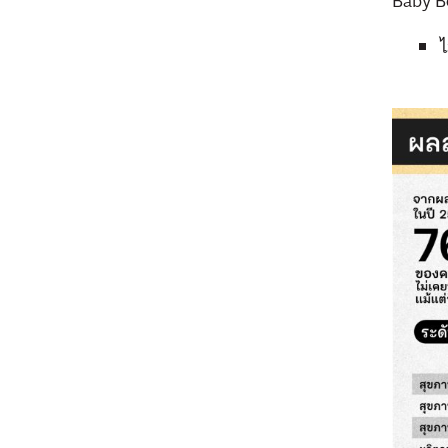
Baby Bo
ไ