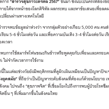
ิดการ
“สำรวจสุขภาวะดิจิทัล 2567”
ขึ้นมา ซึ่งนับเป็นครั้งที่สอง
่ภายใต้ฉากหน้าของโลกดิจิทัล ผลกระทบ และหาข้อเสนอเพื่อลดผล
เปลี่ยนผ่านทางเทคโนโลยี
รวจพบข้อมูลน่าห่วงว่า จากกลุ่มตัวอย่างเกือบ 5,000 คน คนส่วน
รียน 5-6 ชั่วโมงต่อวัน และเพื่อความบันเทิง 3-4 ชั่วโมงต่อวัน เร
อดเวลา
ยังพบการใช้สมาร์ทโฟนขณะกินข้าวหรือพูดคุยกับเพื่อนและครอบครั
% ไม่จำกัดเวลาการใช้งาน
ี้ในแต่ละช่วงวัยยังมีพฤติกรรมที่ดูผิวเผินเหมือนเป็นปัญหาปัจเจ
งยุคสมัย”
ที่ถือว่าเป็นปัญหาระดับสังคมที่ต้องแก้ด้วยนโยบาย
ังคม ไปจนถึง “สุขภาพจิต” ที่เชื่อมโยงไปถึงการพบผู้ป่วยโรคซึม
ิตอื่น ๆ ที่เพิ่มมากขึ้นในสังคมไทย