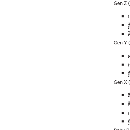
Gen Z (
ป
ร
ส
Gen Y (
เ
ร
Gen X (
ส
ก
ร