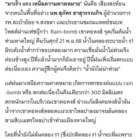
“มาเร็ว แรง เหนือความคาดหมาย
” นั่นคือ เสียงสะท้อน
จากคนในพื้นที่อย่าง
นพ.สุภัทร ฮาสุวรรณกิจ
ผู้อำนวยการ
รพ.สะบ้าย้อย จ.สงขลา และประธานชมรมแพทย์ชนบท
โพสต์ผ่านเฟซบุ๊กว่า Rain-bomb เขาคอหงส์ จุดเริ่มต้นน้ำ
ท่วมหาดใหญ่ คืนวันศุกร์ 21 พ.ย.68 น้ำในคลองระบายน้ำ ร1
มีระดับน้ำต่ำกว่าขอบคลองมาก ความเชื่อมั่นน้ำไม่ท่วมจึง
ค่อนข้างสูง ปีที่แล้วน้ำมากก็ยังเอาอยู่ ปีนี้ฝนเพิ่งเริ่มตกแบบ
ต่อเนื่องเอง ความรู้สึกผู้คนจึงคิดว่า “น้ำยังไม่น่าท่วม”
แต่ฝนมาเหนือความคาดหมาย เกิดการตกของฝนแบบ rain
-bomb หรือ ตกต่อเนื่องในคืนเดียวกว่า 300 มิลลิเมตร
ตกหนักมากในบริเวณเขาคอหงส์ อ่างแก้มลิงคอหงส์น้ำล้น
น้ำจากเขาคอหงส์ตลอดแนวเขาไหลบ่าลงมาจนล้นคลอง
สามสิบเมตรไหลบ่าเข้าท่วมเมืองหาดใหญ่
โดยที่น้ำยังไม่ล้นคลอง ร1 (ซึ่งปกติคลอง ร1 น้ำจะเพิ่มเพราะ