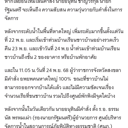
หากไล่ย้อนไทมไลน์คำสั่ง นายอนุทิน ชาญวีรกุล นายก
รัฐมนตรี จะเห็นถึง ความสับสน ความวุ่นวายกับคำสั่งในการ
จัดการ
หลังจากระดับน้ำในพื้นที่หาดใหญ่ เพิ่มระดับมากขึ้นตั้งแต่วัน
ที่ 22 พ.ย. และเริ่มเข้าท่วมบ้านเรือนชาวบ้านอย่างรวดเร็ว
คืน 23 พ.ย. และเช้าวันที่ 24 พ.ย น้ำท่วมเข้าท่วมบ้านเรือน
ชาวบ้านถึงชั้น 2 ของอาคาร หรือบ้านพักอาศัย
และใน 11.05 น.วันที่ 24 พ.ย. 68 ผู้ว่าราชการจังหวัดสงขลา
มีคำสั่ง อพยพคนหาดใหญ่ 100% ขณะที่ชาวบ้านไม่
สามารถออกจากบ้านได้แล้ว และไม่มีความชัดเจนเรื่อง
จำนวนเรือที่ขนชาวบ้าน รวมไปถึงศูนย์พักพิงมีจุดใดบ้าง
หลังจากนั้นในวันเดียวกัน นายอนุทินมีคำสั่ง ตั้ง ร.อ. ธรรม
นัส พรหมเผ่า (รองนายกรัฐมนตรี)ผู้อำนวยการ ศูนย์บริหาร
จัดการน้ำในสถานการณ์ภัยพิบัติทางธรรมชาติ (ศนภ.)