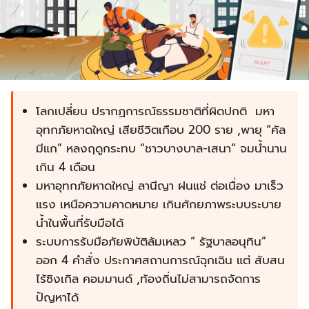
โลกเปลี่ยน ปรากฏการณ์ธรรมชาติที่ผิดปกติ มหา
อุทกภัยหาดใหญ่ เสียชีวิตเกือบ 200 ราย ,พายุ “คัล
มีแก” หลงฤดูกระทบ “ชาวบางบาล-เสนา” จมน้ำนาน
เกิน 4 เดือน
มหาอุทกภัยหาดใหญ่ ลานีญา ฝนแช่ ต่อเนื่อง มาเร็ว
แรง เหนือความคาดหมาย เกินศักยภาพระบบระบาย
น้ำในพื้นที่รับมือได้
ระบบการรับมือภัยพิบัติล้มเหลว “ รัฐบาลอนุทิน”
ออก 4 คำสั่ง ประกาศสถานการณ์ฉุกเฉิน แต่ สับสน
ไร้ซิงเกิล คอมมานด์ ,ท้องถิ่นไม่สามารถจัดการ
ปัญหาได้