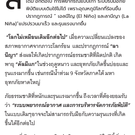
เดิม"อีกต่อไป การพยากรณ์แบบเก่า ระบบรับมือภัย
พิบัติแบบเดิมใช้ไม่ได้ เพราะอุณหภูมิโลกที่ร้อนขึ้น
ปรากฎการณ์ “ เอลนีโญ (El Niño) และลานีญา (La
Niña)”แปรปรวนมาเร็ว และรุนแรงมากขึ้น
“โลกไม่เหมือนเดิมอีกต่อไป”
เมื่อความเปลี่ยนแปลงของ
สภาพอากาศจากภาวะโลกร้อน และปรากฏการณ์
“ลา
นีญา”
ส่งผลให้เกิดปรากฏการณ์ธรรมชาติที่ผิดปกติ เกิด
พายุ
“คัลมีแก”
ในช่วงฤดูหนาว และอุทกภัยเกิดขึ้นบ่อยและ
รุนแรงมากขึ้น เช่นกรณีน้ำท่วม 9 จังหวัดภาคใต้ มหา
อุทกภัยหาดใหญ่
ภัยธรรมชาติที่หนักและรุนแรงมากขึ้น ถึงเวลาที่ต้องยอมรับ
ว่า
“ระบบพยากรณ์อากาศ และการบริหารจัดการภัยพิบัติ”
ในแบบเดิมๆอาจจะไม่สามารถรับมือกับความรุนแรงที่เกิด
ขึ้นได้อีกต่อไป