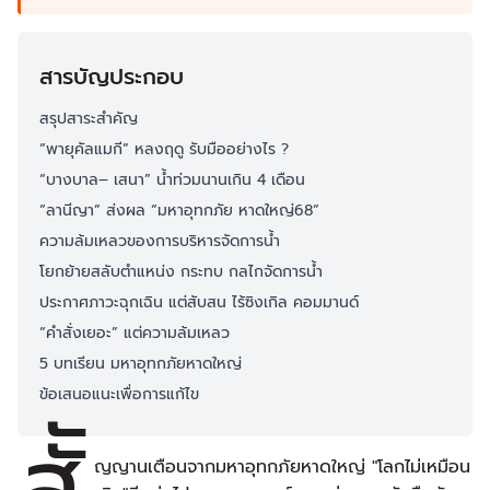
สารบัญประกอบ
สรุปสาระสำคัญ
“พายุคัลแมกี” หลงฤดู รับมืออย่างไร ?
“บางบาล– เสนา” น้ำท่วมนานเกิน 4 เดือน
“ลานีญา” ส่งผล “มหาอุทกภัย หาดใหญ่68”
ความล้มเหลวของการบริหารจัดการน้ำ
โยกย้ายสลับตำแหน่ง กระทบ กลไกจัดการน้ำ
ประกาศภาวะฉุกเฉิน แต่สับสน ไร้ซิงเกิล คอมมานด์
“คำสั่งเยอะ” แต่ความล้มเหลว
5 บทเรียน มหาอุทกภัยหาดใหญ่
ข้อเสนอแนะเพื่อการแก้ไข
สัั
ญญานเตือนจากมหาอุทกภัยหาดใหญ่ "โลกไม่เหมือน