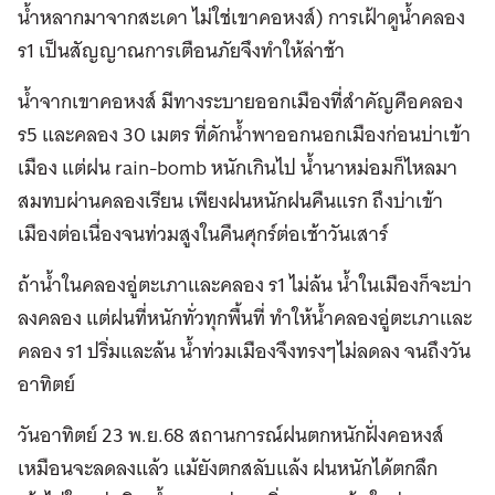
น้ำหลากมาจากสะเดา ไม่ใช่เขาคอหงส์) การเฝ้าดูน้ำคลอง
ร1 เป็นสัญญาณการเตือนภัยจึงทำให้ล่าช้า
น้ำจากเขาคอหงส์ มีทางระบายออกเมืองที่สำคัญคือคลอง
ร5 และคลอง 30 เมตร ที่ดักน้ำพาออกนอกเมืองก่อนบ่าเข้า
เมือง แต่ฝน rain-bomb หนักเกินไป น้ำนาหม่อมก็ไหลมา
สมทบผ่านคลองเรียน เพียงฝนหนักฝนคืนแรก ถึงบ่าเข้า
เมืองต่อเนื่องจนท่วมสูงในคืนศุกร์ต่อเช้าวันเสาร์
ถ้าน้ำในคลองอู่ตะเภาและคลอง ร1 ไม่ล้น น้ำในเมืองก็จะบ่า
ลงคลอง แต่ฝนที่หนักทั่วทุกพื้นที่ ทำให้น้ำคลองอู่ตะเภาและ
คลอง ร1 ปริ่มและล้น น้ำท่วมเมืองจึงทรงๆไม่ลดลง จนถึงวัน
อาทิตย์
วันอาทิตย์ 23 พ.ย.68 สถานการณ์ฝนตกหนักฝั่งคอหงส์
เหมือนจะลดลงแล้ว แม้ยังตกสลับแล้ง ฝนหนักได้ตกลึก