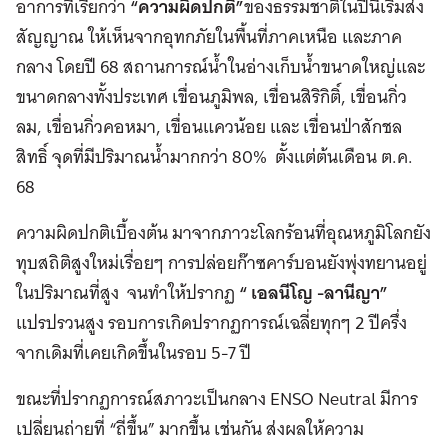
อาการที่เรียกว่า
“ความผิดปกติ”
ของธรรมชาติในปีนี้เริ่มส่ง
สัญญาณ ให้เห็นจากอุทกภัยในพื้นที่ภาคเหนือ และภาค
กลาง โดยปี 68 สถานการณ์น้ำในอ่างเก็บน้ำขนาดใหญ่และ
ขนาดกลางทั้งประเทศ เขื่อนภูมิพล, เขื่อนสิริกิติ์, เขื่อนกิ่ว
ลม, เขื่อนกิ่วคอหมา, เขื่อนแควน้อย และ เขื่อนป่าสักชล
สิทธิ์ จุดที่มีปริมาณน้ำมากกว่า 80% ตั้งแต่ต้นเดือน ต.ค.
68
ความผิดปกติเบื้องต้น มาจากภาวะโลกร้อนที่อุณหภูมิโลกยัง
ทุบสถิติสูงใหม่เรื่อยๆ การปล่อยก๊าซคาร์บอนยังพุ่งทยานอยู่
ในปริมาณที่สูง จนทำให้ปรากฏ
“ เอลนีโญ -ลานีญา”
แปรปรวนสูง รอบการเกิดปรากฏการณ์เฉลี่ยทุกๆ 2 ปีครึ่ง
จากเดิมที่เคยเกิดขึ้นในรอบ 5-7 ปี
ขณะที่ปรากฏการณ์สภาวะเป็นกลาง ENSO Neutral มีการ
เปลี่ยนถ่ายที่ “ถี่ขึ้น” มากขึ้น เช่นกัน ส่งผลให้ความ