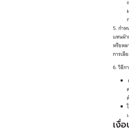
แ
ม
5. กำหน
แทนฝ่า
หรือหลา
การเลือก
6. วิธ
ก
ต
ต
ใ
เงื่