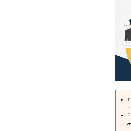
สำ
คน
กำ
พ