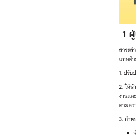
1 ผู
สาระสำค
แทนฝ่า
1. ปรับ
2. ให้น
งานและก
ตามควา
3. กำห
จ