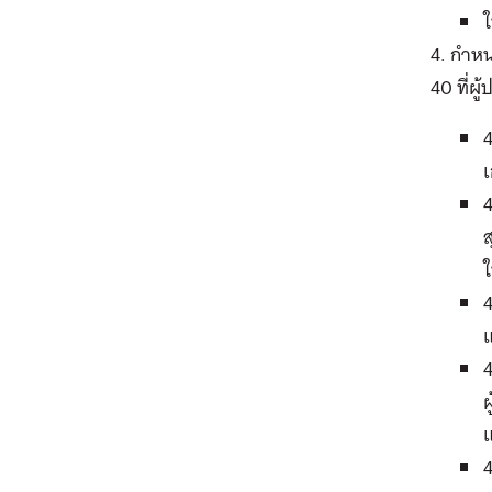
ใ
4. กำห
40 ที่ผ
4
เ
4
ส
ใ
4
แ
4
ผ
4