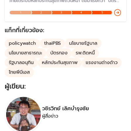
ภายใต้ระบบหลักประกันสุขภาพถ้วนหน้า ต่อมาเรียกว่า "บัตร
ทอง" ซึ่งดำเนินการมาครบรอบ 20 ปีเมื่อปี 2566 และกำลัง
1
2
3
4
5
ก้าวสู่ปีที่ 23 ในปี 2568 แต่ปัญหายังต้องแก้ไขกันต่อไป โดย
เฉพาะเรื่องงบประมาณและการบริหารจัดการ แม้ว่าเป็นหนึ่งใน
นโยบายที่ประสบความสำเร็จมากที่สุด
แท็กที่เกี่ยวข้อง:
policywatch
thaiPBS
นโยบายรัฐบาล
นโยบายสาธารณะ
บัตรทอง
รพ.ติดหนี้
รัฐบาลอนุทิน
หลักประกันสุขภาพ
แรงงานต่างด้าว
ไทยพีบีเอส
ผู้เขียน:
วชิรวิทย์ เลิศบำรุงชัย
ผู้สื่อข่าว