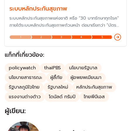
ระบบหลักประกันสุขภาพ
ระบบหลักประกันสุขภาพแห่งชาติ หรือ "30 บาทรักษาทุกโรค"
ภายใต้ระบบหลักประกันสุขภาพถ้วนหน้า ต่อมาเรียกว่า "บัตร
ทอง" ซึ่งดำเนินการมาครบรอบ 20 ปีเมื่อปี 2566 และกำลัง
1
2
3
4
5
ก้าวสู่ปีที่ 23 ในปี 2568 แต่ปัญหายังต้องแก้ไขกันต่อไป โดย
เฉพาะเรื่องงบประมาณและการบริหารจัดการ แม้ว่าเป็นหนึ่งใน
นโยบายที่ประสบความสำเร็จมากที่สุด
แท็กที่เกี่ยวข้อง:
policywatch
thaiPBS
นโยบายรัฐบาล
นโยบายสาธารณะ
ผู้ลื้ภัย
ผู้อพยพเมียนมา
รัฐบาลภูมิใจไทย
รัฐบาลใหม่
หลักประกันสุขภาพ
แรงงานต่างด้าว
โดนัลด์ ทรัมป์
ไทยพีบีเอส
ผู้เขียน: