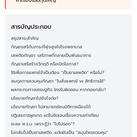
หาเรื่องเอื้อทุนใหญ่
สารบัญประกอบ
สรุปสาระสำคัญ
กัญชาเสรีกับภาระที่พุ่งสูงในโรงพยาบาล
เสพติดกัญชา: เสรีภาพที่กลายเป็นพันธนาการ
กัญชาเสรีสร้างวิกฤติ หรือเปิดโอกาส?
ใช้เพื่อการแพทย์จำเป็นต้อง “เป็นยาเสพติด” หรือไม่?
สมดุลการควบคุมกัญชา “ใบสั่งแพทย์ vs สิทธิการใช้”
ผลกระทบทางเศรษฐกิจ ใครรับผิดชอบ หากถอยกลับ?
นโยบายกัญชาไปยังไงต่อ?
นโยบายกัญชา ไม่สามารถซ่อนมิติการเมืองได้
ปฏิเสธการผูกขาด แต่ไม่ชัดเจนเรื่องความเท่าเทียม
ชะลอ พ.ร.บ. เพราะรู้ว่า “ไปไม่รอด”?
ไม่กลับไปเป็นยาเสพติด…แต่ขยับเป็น “สมุนไพรควบคุม”