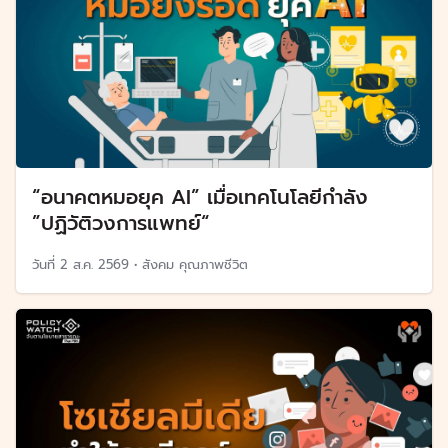
“อนาคตหมอยุค AI” เมื่อเทคโนโลยีกำลัง
”ปฏิวัติวงการแพทย์“
วันที่
2 ส.ค. 2569
•
สังคม คุณภาพชีวิต