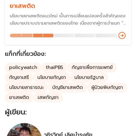
ยาเสพติด
นโยบายยาเสพติดแนวใหม่ เป็นการเปลี่ยนแปลงครั้งสำคัญของ
นโยบายปราบปรามยาเสพติดของไทย เนื่องจากผู้การจำแนก "ผู้
เสพ คือ ผู้ป่วย" ทำให้ไม่ต้องรับโทษหนักเป็น "ผู้ค้า" อีกต่อไป
1
2
และกระทรวงสาธารณสุข มีบทบาทสำคัญของนโยบายยาเสพติด
แนวใหม่
แท็กที่เกี่ยวข้อง:
policywatch
thaiPBS
กัญชาเพื่อการแพทย์
กัญชาเสรี
นโยบายกัญชา
นโยบายรัฐบาล
นโยบายสาธารณะ
บัญชียาเสพติด
ผู้ป่วยพิษกัญชา
ยาเสพติด
เสพกัญชา
ผู้เขียน:
วชิรวิทย์ เลิศบำรุงชัย