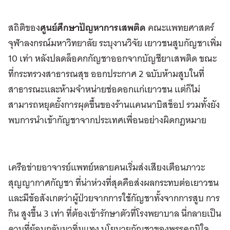
สถิติของ
ศูนย์ศึกษาปัญหาการเสพติด
คณะแพทยศาสตร์
จุฬาลงกรณ์มหาวิทยาลัย ระบุงานวิจัย เยาวชนสูบกัญชาเพิ่ม
10 เท่า หลังปลดล็อคกกัญชาออกจากบัญชียาเสพติด ขณะ
ที่กระทรวงสาธารณสุข ออกประกาศ 2 ฉบับห้ามสูบในที่
สาธารณะและห้ามจำหน่ายช่อดอกแก่เยาวชน แต่ก็ไม่
สามารถหยุดยั้งการผุดขึ้นของร้านแคนนาบิสช็อป รวมทั้งยัง
พบการนำเข้ากัญชาจากประเทศเพื่อนอย่างผิดกฎหมาย
เครือข่ายอาจารย์แพทย์หลายคนเริ่มส่งเสียงเตือนภาวะ
สุญญากาศกัญชา ที่น่าห่วงที่สุดคือส่งผลกระทบต่อเยาวชน
และมีข้อสังเกตว่าผู้ป่วยจากการใช้กัญชาทั้งจากการสูบ การ
กิน สูงขึ้น 3 เท่า ที่ต้องเข้ารักษาตัวที่โรงพยาบาล นี่กลายเป็น
ดาบที่ย้อนกลับมาทิ่มแทง นโยบายกัญชาของพรรคภูมิใจ