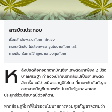
สารบัญประกอบ
เริ่มผลักดันพ.ร.บ.กัญชา กัญชง
กระแสตีกลับ ไม่เลือกพรรคชูนโยบายกัญชาเสรี
ทางเลือกในการใช้กฎหมายควบคุมกัญชา
ห
ลังปลดล็อกออกจากบัญชียาเสพติดมาเพียง 2 ปีรัฐ
บาลเศรษฐา กำลังจะนำกัญชากลับไปเป็นยาเสพติด
อีกครั้ง แม้ว่าจะมีพรรคภูมิใจไทย ที่เคยผลักดันกัญชา
ออกจากบัญชียาเสพติด ในสมัยรัฐบาลพลเอก
ประยุทธ์ร่วมรัฐบาลนี้ด้วยก็ตาม
หากย้อนดูที่มาที่ไปของนโยบายการควบคุมกัญชาจะพบว่า