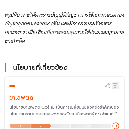
สรุปคือ ภายใต้พระราชบัญญัติกัญชา การใช้และครอบครอง
กัญชาถูกผ่อนคลายมากขึ้น และมีการควบคุมที่เฉพาะ
เจาะจงกว่าเมื่อเทียบกับการควบคุมภายใต้ประมวลกฎหมาย
ยาเสพติด
นโยบายที่เกี่ยวข้อง
ยาเสพติด
นโยบายยาเสพติดแนวใหม่ เป็นการเปลี่ยนแปลงครั้งสำคัญของ
นโยบายปราบปรามยาเสพติดของไทย เนื่องจากผู้การจำแนก "ผู้
เสพ คือ ผู้ป่วย" ทำให้ไม่ต้องรับโทษหนักเป็น "ผู้ค้า" อีกต่อไป
1
2
และกระทรวงสาธารณสุข มีบทบาทสำคัญของนโยบายยาเสพติด