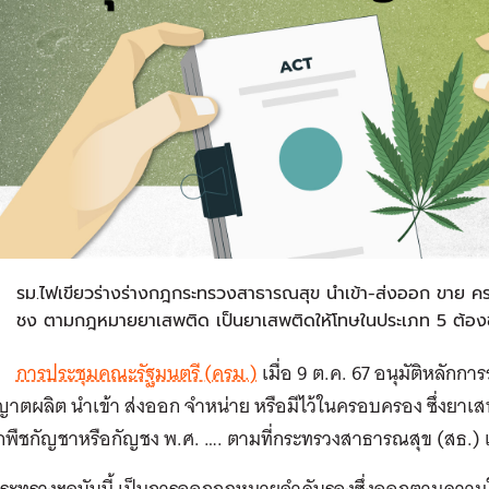
ค
รม.ไฟเขียวร่างร่างกฎกระทรวงสาธารณสุข นําเข้า-ส่งออก ขาย
ชง ตามกฎหมายยาเสพติด เป็นยาเสพติดให้โทษในประเภท 5 ต้อง
การประชุมคณะรัฐมนตรี (ครม.)
เมื่อ 9 ต.ค. 67 อนุมัติหลั
าตผลิต นําเข้า ส่งออก จําหน่าย หรือมีไว้ในครอบครอง ซึ่งยา
กพืชกัญชาหรือกัญชง พ.ศ. …. ตามที่กระทรวงสาธารณสุข (สธ.)
กระทรวงฯฉบับนี้ เป็นการออกกฎหมายลําดับรองซึ่งออกตามควา