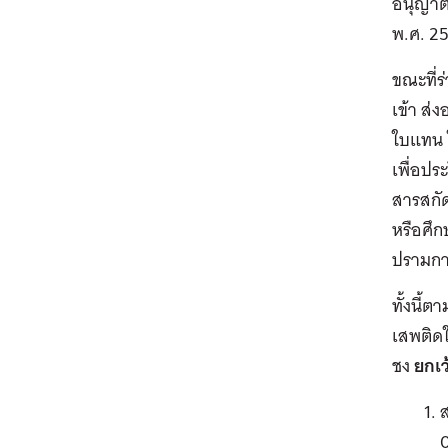
อนุญาตผ
พ.ศ. 25
ขณะที่ร
เข้า ส
ใบแทน 
เพื่อปร
สารสกัด
หรือศึ
ปรามกา
ทั้งนี้
เสพติด
ชง
ยกเว
0