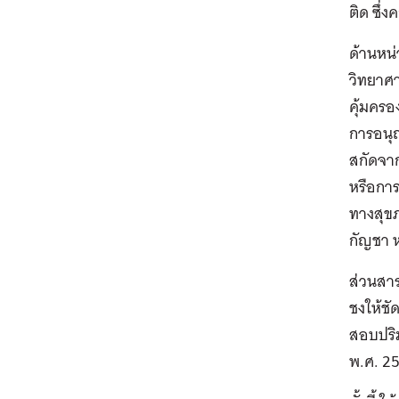
ติด ซึ
ด้านหน่
วิทยาศา
คุ้มครอ
การอนุญ
สกัดจาก
หรือการ
ทางสุขภ
กัญชา 
ส่วนสา
ชงให้ชั
สอบปริ
พ.ศ. 2