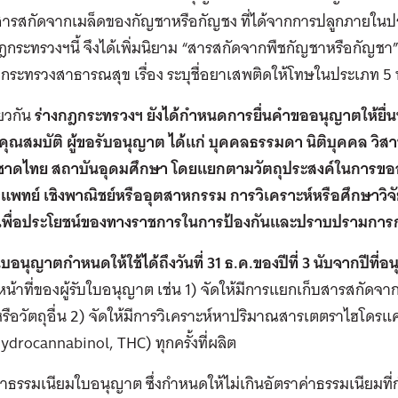
สารสกัดจากเมล็ดของกัญชาหรือกัญชง ที่ได้จากการปลูกภายใน
ฎกระทรวงฯนี้ จึงได้เพิ่มนิยาม “สารสกัดจากพืชกัญชาหรือกัญชา” 
กระทรวงสาธารณสุข เรื่อง ระบุชื่อยาเสพติดให้โทษในประเภท 5
ยวกัน
ร่างกฎกระทรวงฯ ยังได้กําหนดการยื่นคําขออนุญาตให้ยื่นท
ุณสมบัติ ผู้ขอรับอนุญาต ได้แก่ บุคคลธรรมดา นิติบุคคล วิส
าดไทย สถาบันอุดมศึกษา โดยแยกตามวัตถุประสงค์ในการขออนุ
แพทย์ เชิงพาณิชย์หรืออุตสาหกรรม การวิเคราะห์หรือศึกษาวิ
ง เพื่อประโยชน์ของทางราชการในการป้องกันและปราบปรามการก
ใบอนุญาตกำหนดให้ใช้ได้ถึงวันที่ 31 ธ.ค.ของปีที่ 3 นับจากปีที่
น้าที่ของผู้รับใบอนุญาต เช่น 1) จัดให้มีการแยกเก็บสารสกัดจ
ือวัตถุอื่น 2) จัดให้มีการวิเคราะห์หาปริมาณสารเตตราไฮโดร
ydrocannabinol, THC) ทุกครั้งที่ผลิต
ค่าธรรมเนียมใบอนุญาต ซึ่งกำหนดให้ไม่เกินอัตราค่าธรรมเนี