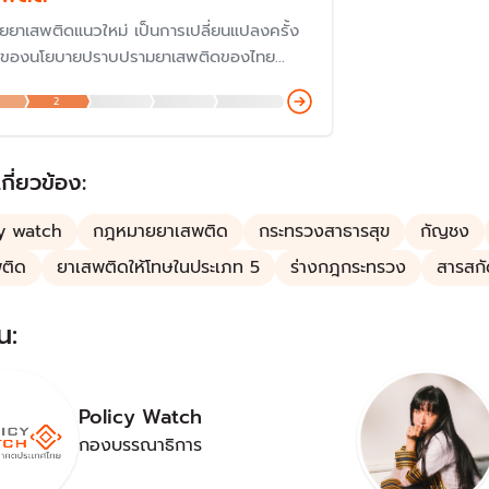
ยยาเสพติดแนวใหม่ เป็นการเปลี่ยนแปลงครั้ง
ญของนโยบายปราบปรามยาเสพติดของไทย
จากผู้การจำแนก "ผู้เสพ คือ ผู้ป่วย" ทำให้ไม่
2
บโทษหนักเป็น "ผู้ค้า" อีกต่อไป และกระทรวง
ณสุข มีบทบาทสำคัญของนโยบายยาเสพติด
ม่
เกี่ยวข้อง:
y watch
กฎหมายยาเสพติด
กระทรวงสาธารสุข
กัญชง
ติด
ยาเสพติดให้โทษในประเภท 5
ร่างกฎกระทรวง
สารสก
น:
Policy Watch
กองบรรณาธิการ