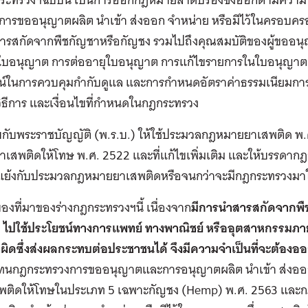
การขออนุญาตผลิต นําเข้า ส่งออก จําหน่าย หรือมีไว้ในครอบค
ารสกัดจากพืชกัญชาหรือกัญชง รวมไปถึงคุณสมบัติของผู้ขอ
บอนุญาต การต่ออายุใบอนุญาต การแก้ไขรายการในใบอนุญาต การ
น์ในการควบคุมกํากับดูแล และการกําหนดอัตราค่าธรรมเนียมก
ิธีการ และเงื่อนไขที่กําหนดในกฎกระทรวง
กับพระราชบัญญัติ (พ.ร.บ.) ให้ใช้ประมวลกฎหมายยาเสพติด พ.ศ
าเสพติดให้โทษ พ.ศ. 2522 และที่แก้ไขเพิ่มเติม และให้บรรดากฎกร
อแย้งกับประมวลกฎหมายยาเสพติดหรือจนกว่าจะมีกฎกระทรวงมาใช
องที่มาของร่างกฎกระทรวงฯนี้ เนื่องจาก
มีการนําสารสกัดจากพื
 ไปใช้ประโยชน์ทางการแพทย์ ทางพาณิชย์ หรืออุตสาหกรรมภา
่ผิดซึ่งส่งผลกระทบต่อประชาชนได้ จึงมีความจําเป็นที่จะต้องออ
แทนกฎกระทรวงการขออนุญาตและการอนุญาตผลิต นําเข้า ส่งออก 
เสพติดให้โทษในประเภท 5 เฉพาะกัญชง (Hemp) พ.ศ. 2563 แ