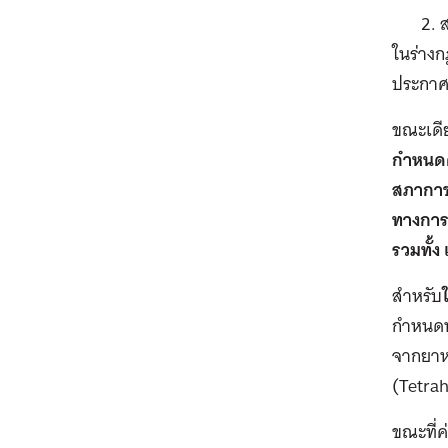
ในร่างก
ประกาศ
ขณะเดี
กําหนดค
สภากาช
ทางการ
รวมทั้
สำหรับ
กําหนดห
จากยาหร
(Tetrah
ขณะที่