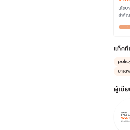
นโยบา
สำคั
เนื่อง
1
ต้องรั
สาธาร
แนวให
แท็กที่
polic
ยาเสพ
ผู้เขีย