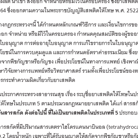
ลิต นําเข้า ส่งออก จําหน่ายหรือมีไว้ในครอบครอง ซึ่งยาเสพ
64 ซึ่งออกตามความในพระราชบัญญัติเสพติดให้โทษ พ.ศ. 2522 แ
่างกฎกระทรวงฯนี้ ได้กําหนดหลักเกณฑ์วิธีการ และเงื่อนไขกา
่งออก จําหน่าย หรือมีไว้ในครอบครอง กําหนดคุณสมบัติของผู
ใบอนุญาต การต่ออายุใบอนุญาต การแก้ไขรายการในใบอนุญาต ก
ะโยชน์ในการควบคุมดูแล และการกําหนดอัตราค่าธรรมเนียม ซึ่ง
จากพืชกัญชาหรือกัญชง เพื่อประโยชน์ในทางการแพทย์ เชิงพาณิ
กษาวิจัยทางการแพทย์หรือวิทยาศาสตร์ รวมทั้งเพื่อประโยชน์ข
รกระทําความผิดเกี่ยวกับยาเสพติด
ตามประกาศกระทรวงสาธารณสุข เรื่อง ระบุชื่อยาเสพติดให้โทษใน
ให้โทษในประเภท 5 ตามประมวลกฎหมายยาเสพติด ได้แก่ สารสก
้นสารสกัด ดังต่อไปนี้
ที่ไม่เป็นยาเสพติดในประเภทที่ 5
ประกอบ
สารสกัดที่มีปริมาณสารเตตราไฮโดรแคนนาบินอล (tetrahydrocan
.2 โดยน้ำหนัก เฉพาะที่ได้รับอนุญาตให้สกัดจากพืชกัญชาหรือ