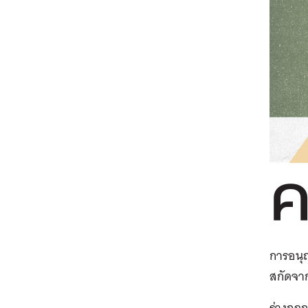
การอนุญ
สกัดจา
ร่างกฎ