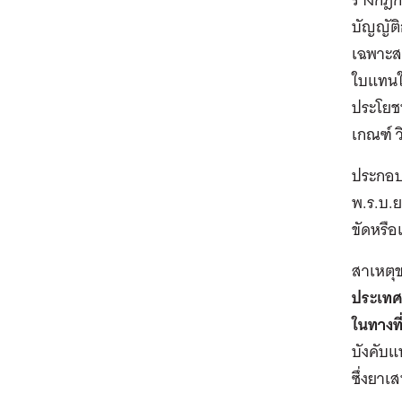
บัญญัติ
เฉพาะส
ใบแทนใ
ประโยช
เกณฑ์ ว
ประกอบ
พ.ร.บ.ย
ขัดหรื
สาเหตุข
ประเทศ
ในทางที
บังคับ
ซึ่งยา