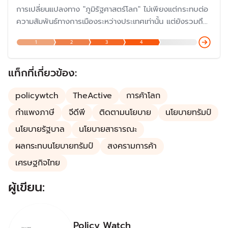
การเปลี่ยนแปลงทาง "ภูมิรัฐศาสตร์โลก" ไม่เพียงแต่กระทบต่อ
ความสัมพันธ์ทางการเมืองระหว่างประเทศเท่านั้น แต่ยังรวมถึง
ทางเศรษฐกิจอีกด้วยที่ประเทศมหาอำนาจใช้เป็น "อาวุธ" หรือที่
1
2
3
4
เรียกว่า "สงครามการค้า" ดังนั้น จึงเป็นความท้าทายว่า
ประเทศไทยจะผ่ากระแสระเบียบโลกยุคใหม่ไปได้อย่างไร
แท็กที่เกี่ยวข้อง:
policywtch
TheActive
การค้าโลก
กำแพงภาษี
จีดีพี
ติดตามนโยบาย
นโยบายทรัมป์
นโยบายรัฐบาล
นโยบายสาธารณะ
ผลกระทบนโยบายทรัมป์
สงครามการค้า
เศรษฐกิจไทย
ผู้เขียน:
Policy Watch