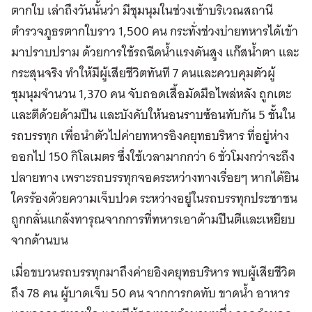
ตากใบ เล่าถึงวันนั้นว่า มีชุมนุมในช่วงเช้าบริเวณสถานี
ตำรวจภูธรตากใบราว 1,500 คน กระทั่งช่วงบ่ายทหารได้เข้า
มาปราบปราม ด้วยการใช้รถฉีดน้ำแรงดันสูง แก๊สน้ำตา และ
กระสุนจริง ทำให้มีผู้เสียชีวิตทันที 7 คนและควบคุมตัวผู้
ชุมนุมจำนวน 1,370 คน จับถอดเสื้อมัดมือไพล่หลัง ถูกเตะ
และตีด้วยด้ามปืน และบังคับให้นอนราบซ้อนทับกัน 5 ชั้นใน
รถบรรทุก เพื่อนำตัวไปค่ายทหารอิงคยุทธบริหาร ที่อยู่ห่าง
ออกไป 150 กิโลเมตร ซึ่งใช้เวลามากกว่า 6 ชั่วโมงกว่าจะถึง
ปลายทาง เพราะรถบรรทุกจอดระหว่างทางเรื่อยๆ หากได้ยิน
ใครร้องด้วยความเจ็บปวด ระหว่างอยู่ในรถบรรทุกประชาชน
ถูกกลั่นแกล้งทารุณจากการที่ทหารเอาด้ามปืนตีและเหยียบ
จากด้านบน
เมื่อขบวนรถบรรทุกมาถึงค่ายอิงคยุทธบริหาร พบผู้เสียชีวิต
ถึง 78 คน ผู้บาดเจ็บ 50 คน จากการกดทับ ขาดน้ำ อาหาร