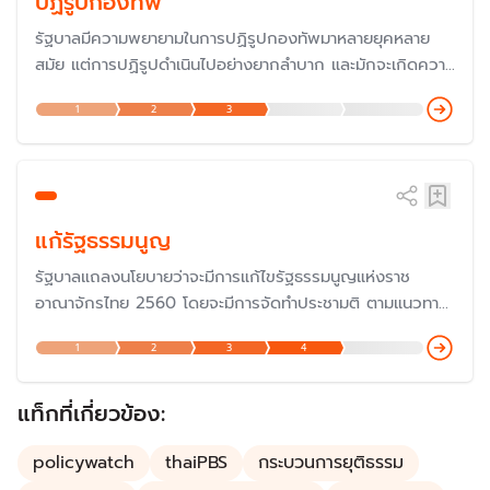
ปฏิรูปกองทัพ
รัฐบาลมีความพยายามในการปฏิรูปกองทัพมาหลายยุคหลาย
สมัย แต่การปฏิรูปดำเนินไปอย่างยากลำบาก และมักจะเกิดความ
ขัดแย้งด้านแนวทางการปฏิรูป แต่ในช่วงหลัง กองทัพมีแผน
1
2
3
พัฒนากองทัพให้ทันสมัย
แก้รัฐธรรมนูญ
รัฐบาลแถลงนโยบายว่าจะมีการแก้ไขรัฐธรรมนูญแห่งราช
อาณาจักรไทย 2560 โดยจะมีการจัดทำประชามติ ตามแนวทาง
ของศาลรัฐธรรมนูญที่ได้วินิจฉัยมา โดยจะยึดถือการวินิจฉัย
1
2
3
4
ของศาลรัฐธรรมนูญเป็นหลัก
แท็กที่เกี่ยวข้อง:
policywatch
thaiPBS
กระบวนการยุติธรรม