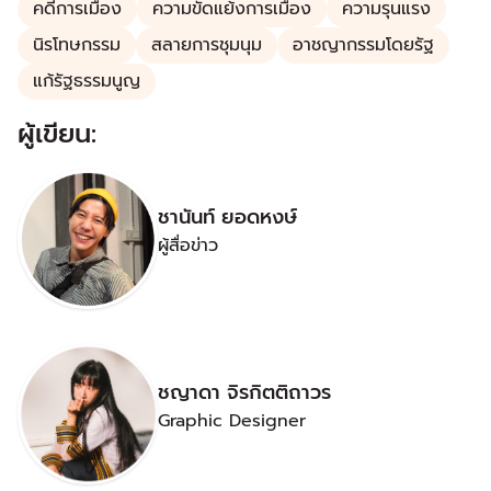
คดีการเมือง
ความขัดแย้งการเมือง
ความรุนแรง
นิรโทษกรรม
สลายการชุมนุม
อาชญากรรมโดยรัฐ
แก้รัฐธรรมนูญ
ผู้เขียน:
ชานันท์ ยอดหงษ์
ผู้สื่อข่าว
ชญาดา จิรกิตติถาวร
Graphic Designer