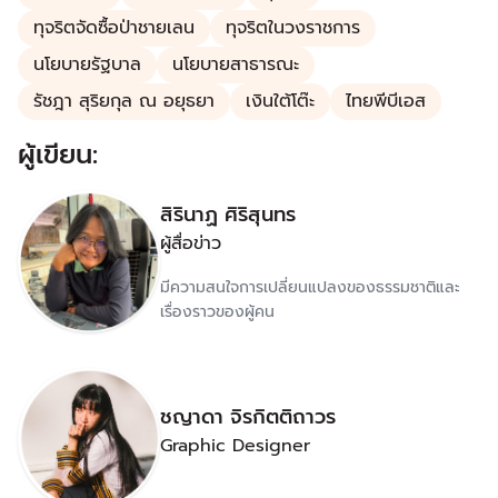
ทุจริตจัดซื้อป่าชายเลน
ทุจริตในวงราชการ
นโยบายรัฐบาล
นโยบายสาธารณะ
รัชฎา สุริยกุล ณ อยุธยา
เงินใต้โต๊ะ
ไทยพีบีเอส
ผู้เขียน:
สิรินาฏ ศิริสุนทร
ผู้สื่อข่าว
มีความสนใจการเปลี่ยนแปลงของธรรมชาติและ
เรื่องราวของผู้คน
ชญาดา จิรกิตติถาวร
Graphic Designer