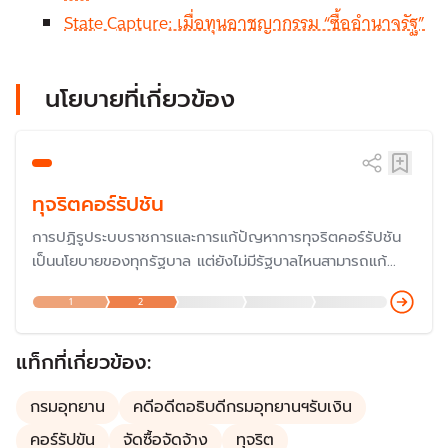
State Capture: เมื่อทุนอาชญากรรม “ซื้ออำนาจรัฐ”
นโยบายที่เกี่ยวข้อง
ทุจริตคอร์รัปชัน
การปฏิรูประบบราชการและการแก้ปัญหาการทุจริตคอร์รัปชัน
เป็นนโยบายของทุกรัฐบาล แต่ยังไม่มีรัฐบาลไหนสามารถแก้
ปัญหาได้ โดยประเด็นดังกล่าวในความรู้สึกของประชาชนจาก
1
2
การสำรวจของสำนักวิจัยต่าง ๆ พบว่าประชาชนมีความเห็นว่า
สถานการณ์รุนแรงขึ้น
แท็กที่เกี่ยวข้อง:
กรมอุทยาน
คดีอดีตอธิบดีกรมอุทยานฯรับเงิน
คอร์รัปขัน
จัดซื้อจัดจ้าง
ทุจริต