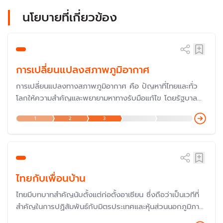
นโยบายที่เกี่ยวข้อง
การเปลี่ยนแปลงสภาพภูมิอากาศ
การเปลี่ยนแปลงทางสภาพภูมิอากาศ คือ ปัญหาที่ไทยและทั่ว
โลกให้ความสำคัญและพยายามหาทางรับมือแก้ไข โดยรัฐบาล
ประกาศสานต่อนโยบาย Carbon Neutrality (ความเป็นกลาง
1
2
3
ทางคาร์บอน) เพื่อให้ประเทศไทยเป็นผู้นำของอาเซียนในด้านการ
ลดการปล่อยก๊าซคาร์บอนไดออกไซด์ โดยในปี 2567 ได้เข้า
ร่วมประชุม COP29 เพื่อแสดงบทบาทความร่วมมือกับ
ประชาคมโลก
ไทยกับเพื่อนบ้าน
ไทยมีบทบาทสำคัญนับตั้งแต่ก่อตั้งอาเซียน ซึ่งถือว่าเป็นเวทีที่
สำคัญในการปฏิสัมพันธ์กับมิตรประเทศและหุ้นส่วนนอกภูมิภาค
เพื่อส่งเสริมสันติภาพและความเจริญรุ่งเรืองของภูมิภาค รวม