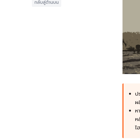
กลับสู่ด้านบน
ปร
ผ
หา
หล
ไ