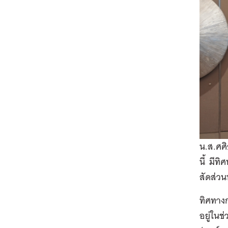
น.ส.ศศิ
นี้ มีท
สัดส่วน
ทิศทางก
อยู่ในช