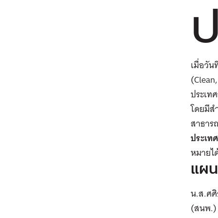
เมื่อวั
(Clean,
ประเทศ
โดยมีส
สาธารณ
ประเทศไ
หมายได้
แผน
น.ส.ศศ
(สนพ.) 