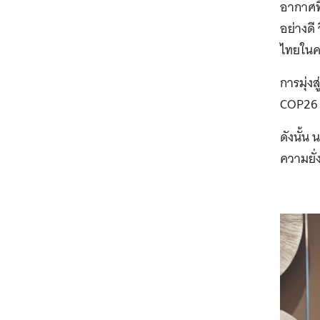
อากาศที
อย่างดี
ไทยในค
การมุ่ง
COP26 ซ
ดังนั้น
ความยั่