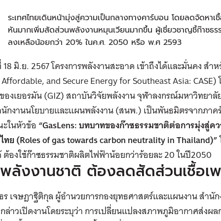
ป
ระเทศไทยเดินหน้ามุ่งสู่ความเป็นกลางทางคาร์บอน โดยลดจัดหา
หันมากเพิ่มสัดส่วนพลังงานหมุนเวียนมากขึ้น ผู้เชี่ยวชาญชี้ก๊าซธ
ลงเหลือน้อยกว่า 20% ในค.ศ. 2050 หรือ พ.ศ 2593
นที่ 18 มิ.ย. 2567 โครงการพลังงานสะอาด เข้าถึงได้และมั่นคง สำ
 Affordable, and Secure Energy for Southeast Asia: CASE)
ของเยอรมัน (GIZ) สถาบันวิจัยพลังงาน จุฬาลงกรณ์มหาวิทยาล
ำนักงานนโยบายและแผนพลังงาน (สนพ.) เป็นพันธมิตรจากภาคร
ะในหัวข้อ
“GasLens: บทบาทของก๊าซธรรมชาติต่อการมุ่งสู่
ทย (Roles of gas towards carbon neutrality in Thailand)”
 ต้องใช้ก๊าซธรรมชาติผลิตไฟฟ้าน้อยกว่าร้อยละ 20 ในปี2050
พลังงานชาติ ต้องลดสัดส่วนเชื้อเ
ิธร เจษฎาฐิติกุล ผู้อำนวยการกองยุทธศาสตร์และแผนงาน สำ
กล่าวเปิดงานโดยระบุว่า การเปลี่ยนแปลงสภาพภูมิอากาศส่งผลก