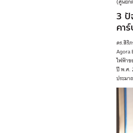
(ศูนย์ก
3 ป
คาร
ดร.สิริ
Agora 
ไฟฟ้าข
ปี พ.ศ
ประมาณ