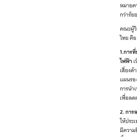
หมายคว
กว่าร้
คณะผู้ว
ไทย คือ
1.การที
ไฟฟ้า
เน
เสี่ยงด
แผนรองร
การนำเ
เพื่อลด
2. การ
ให้ประเ
มีความย