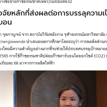
ลางซื้อขายก๊าซธรรมชาติเหลว)ในระยะต่อไป
ัจจัยหลักที่ส่งผลต่อการบรรลุความ
์บอน
ภา จุลกาญจน์ จาก สถาบันวิจัยพลังงาน จุฬาลงกรณ์มหาวิทยาลัย 
Energiewende นำเสนอผลการศึกษาโดยระบุว่า การลดสัดส่วนก
องไทยมีความสำคัญอย่างมากที่จะช่วยให้ประเทศบรรลุเป้าหมา
. 2565 การใช้ก๊าซธรรมชาติปล่อยก๊าซคาร์บอนไดออกไซด์ (CO2)
ร้อยละ 68 มาจากการผลิตไฟฟ้า