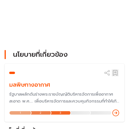
นโยบายที่เกี่ยวข้อง
มลพิษทางอากาศ
รัฐบาลผลักดันร่างพระราชบัญญัติบริหารจัดการเพื่ออากาศ
สะอาด พ.ศ.... เพื่อบริหารจัดการและควบคุมกิจกรรมที่ทำให้เกิด
มลพิษทางอากาศในทุกมิติ โดยเฉพาะปัญหาฝุ่น PM 2.5 ไฟป่า
1
2
3
ที่กระทบต่อสุขภาพคนไทย โดยมีการเสนอถึง 7 ร่างให้สภาผู้
แทนราษฎรพิจารณา