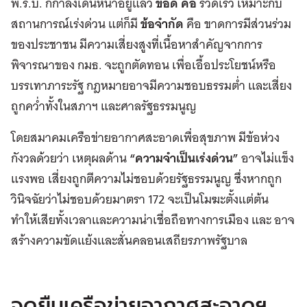
พ.ร.บ. ก็กำลังเดินหน้าอยู่แล้ว
ข้อดี คือ
รวดเร็ว เหมาะกับ
สถานการณ์เร่งด่วน แต่ก็มี
ข้อจำกัด
คือ ขาดการมีส่วนร่วม
ของประชาชน มีความเสี่ยงสูงที่เนื้อหาสำคัญจากการ
พิจารณาของ กมธ. จะถูกตัดทอน เพื่อเอื้อประโยชน์หรือ
บรรเทาภาระรัฐ กฎหมายอาจมีความชอบธรรมต่ำ และเสี่ยง
ถูกคว่ำทั้งในสภาฯ และศาลรัฐธรรมนูญ
โดยสมาคมเครือข่ายอากาศสะอาดเพื่อสุขภาพ มีข้อห่วง
กังวลด้วยว่า เหตุผลด้าน
“ความจำเป็นเร่งด่วน”
อาจไม่แข็ง
แรงพอ เสี่ยงถูกตีความไม่ชอบด้วยรัฐธรรมนูญ ซึ่งหากถูก
วินิจฉัยว่าไม่ชอบด้วยมาตรา 172 จะเป็นโมฆะตั้งแต่ต้น
ทำให้เสียทั้งเวลาและความน่าเชื่อถือทางการเมือง และ อาจ
สร้างความขัดแย้งและสั่นคลอนเสถียรภาพรัฐบาล
จุดยืนเครือข่ายอากาศสะอาดฯ