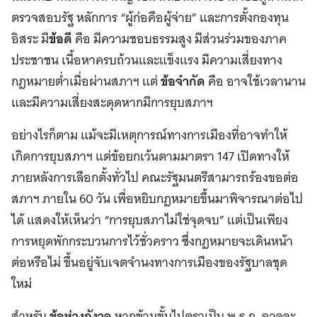
ตรวจสอบรัฐ หลักการ “ผู้ก่อคือผู้จ่าย” และการตั้งกองทุน
อิสระ มี
ข้อดี
คือ มีความชอบธรรมสูง มีส่วนร่วมของภาค
ประชาชน เนื้อหาครบถ้วนและแข็งแรง มีความเสี่ยงทาง
กฎหมายต่ำเมื่อผ่านสภาฯ แต่
ข้อจำกัด
คือ อาจใช้เวลานาน
และมีความเสี่ยงสะดุดหากมีการยุบสภาฯ
อย่างไรก็ตาม แม้จะมีเหตุการณ์ทางการเมืองที่อาจทำให้
เกิดการยุบสภาฯ แต่ข้อยกเว้นตามมาตรา 147 เปิดทางให้
ภายหลังการเลือกตั้งทั่วไป คณะรัฐมนตรีสามารถร้องขอต่อ
สภาฯ ภายใน 60 วัน เพื่อหยิบกฎหมายขึ้นมาพิจารณาต่อไป
ได้ แสดงให้เห็นว่า “การยุบสภาไม่ใช่จุดจบ” แต่เป็นเพียง
การหยุดพักกระบวนการไว้ชั่วคราว ซึ่งกฎหมายจะเดินหน้า
ต่อหรือไม่ ขึ้นอยู่จับเจตจำนงทางการเมืองของรัฐบาลชุด
ใหม่
สำหรับ
ข้อห่วงกังวล
หากข้ามขั้นไปตราเป็น พ.ร.ก. อาจจะ