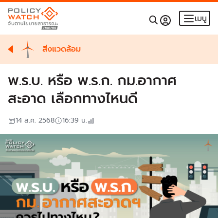
เมนู
สิ่งแวดล้อม
พ.ร.บ. หรือ พ.ร.ก. กม.อากาศ
สะอาด เลือกทางไหนดี
14 ส.ค. 2568
16:39
น.