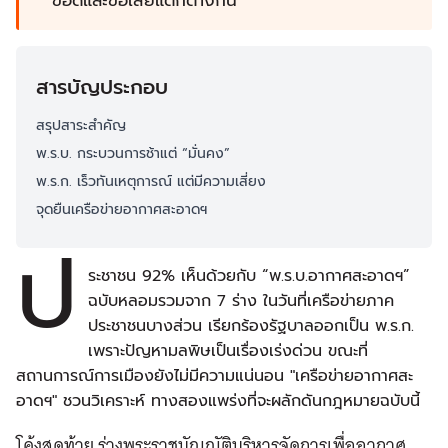
ข้อดีและข้อเสียแตกต่างกัน
สารบัญประกอบ
สรุปสาระสำคัญ
พ.ร.บ. กระบวนการช้าแต่ “มั่นคง”
พ.ร.ก. เร็วทันเหตุการณ์ แต่มีความเสี่ยง
จุดยืนเครือข่ายอากาศสะอาดฯ
ป
ระชาชน 92% เห็นด้วยกับ “พ.ร.บ.อากาศสะอาดฯ”
ฉบับหลอมรวมจาก 7 ร่าง ในวันที่เครือข่ายภาค
ประชาชนบางส่วน เรียกร้องรัฐบาลออกเป็น พ.ร.ก.
เพราะปัญหามลพิษเป็นเรื่องเร่งด่วน ขณะที่
สถานการณ์การเมืองยังไม่มีความแน่นอน "เครือข่ายอากาศสะ
อาดฯ" ชวนวิเคราะห์ ทางสองแพร่งที่จะผลักดันกฎหมายฉบับนี้
โค้งสุดท้าย ร่างพระราชบัญญัติบริหารจัดการเพื่ออากาศ