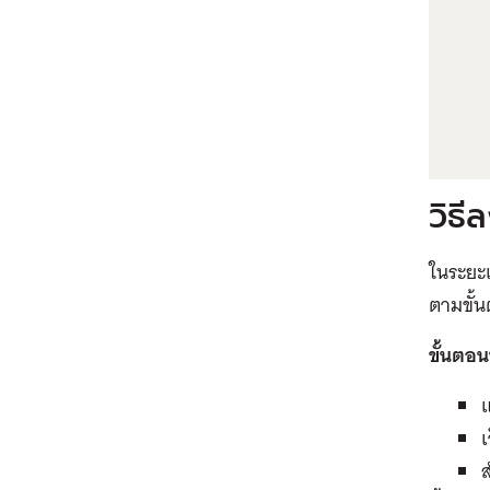
วิธ
ในระยะแ
ตามขั้น
ขั้นตอนท
เ
ส