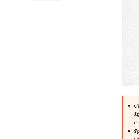
น
ร
ด้
รั