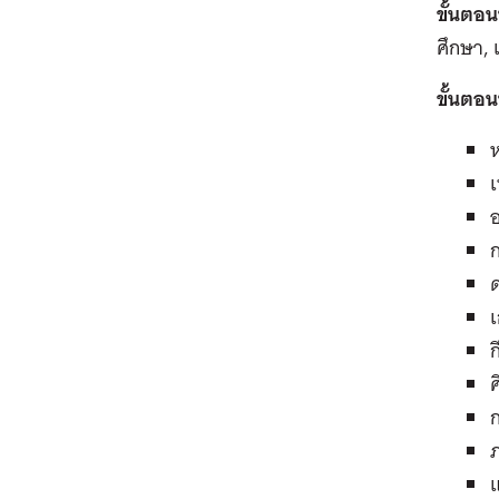
ขั้นตอนท
ศึกษา, เ
ขั้นตอนท
ห
เ
ก
ก
ศ
ภ
แ