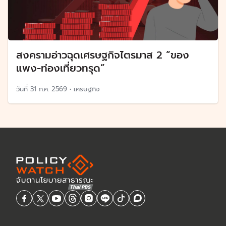
สงครามอ่าวฉุดเศรษฐกิจไตรมาส 2 “ของ
แพง-ท่องเที่ยวทรุด”
วันที่
31 ก.ค. 2569
•
เศรษฐกิจ