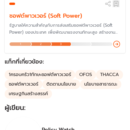
ซอฟต์พาวเวอร์ (Soft Power)
รัฐบาลให้ความสำคัญกับการส่งเสริมซอฟต์พาวเวอร์ (Soft
Power) ของประเทศ เพื่อพัฒนาแรงงานทักษะสูง สร้างงาน
และรายได้ ขยายอุตสาหกรรมเป้าหมาย ส่งเสริมการส่งออก และ
1
2
3
ผลักดันประเทศไทยให้เป็นประเทศชั้นนำของโลกด้านซอฟต์พาว
เวอร์
แท็กที่เกี่ยวข้อง:
1ครอบครัว1ทักษะซอฟต์พาวเวอร์
OFOS
THACCA
ซอฟต์พาวเวอร์
ติดตามนโยบาย
นโยบายสาธารณะ
เศรษฐกินสร้างสรรค์
ผู้เขียน:
Policy Watch