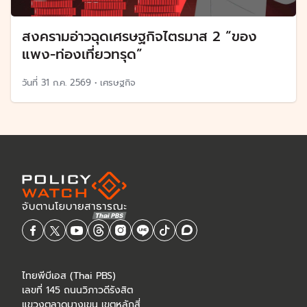
สงครามอ่าวฉุดเศรษฐกิจไตรมาส 2 “ของ
แพง-ท่องเที่ยวทรุด”
วันที่
31 ก.ค. 2569
•
เศรษฐกิจ
ไทยพีบีเอส (Thai PBS)
เลขที่ 145 ถนนวิภาวดีรังสิต
แขวงตลาดบางเขน เขตหลักสี่