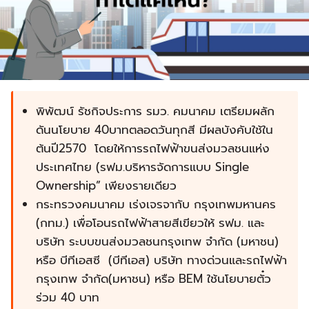
พิพัฒน์ รัชกิจประการ รมว. คมนาคม เตรียมผลัก
ดันนโยบาย 40บาทตลอดวันทุกสี มีผลบังคับใช้ใน
ต้นปี2570 โดยให้การรถไฟฟ้าขนส่งมวลชนแห่ง
ประเทศไทย (รฟม.บริหารจัดการแบบ Single
Ownership” เพียงรายเดียว
กระทรวงคมนาคม เร่งเจรจากับ กรุงเทพมหานคร
(กทม.) เพื่อโอนรถไฟฟ้าสายสีเขียวให้ รฟม. และ
บริษัท ระบบขนส่งมวลชนกรุงเทพ จำกัด (มหาชน)
หรือ บีทีเอสซี (บีทีเอส) บริษัท ทางด่วนและรถไฟฟ้า
กรุงเทพ จำกัด(มหาชน) หรือ BEM ใช้นโยบายตั๋ว
ร่วม 40 บาท