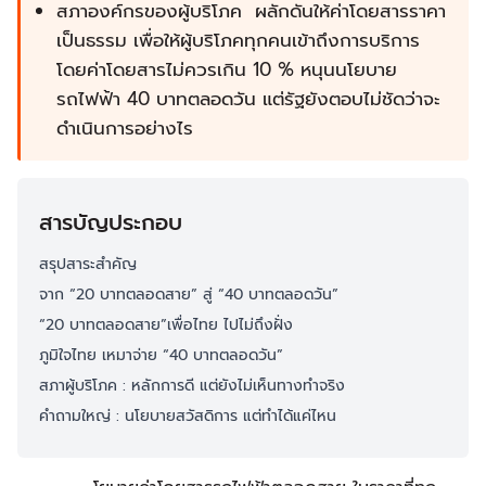
สภาองค์กรของผู้บริโภค ผลักดันให้ค่าโดยสารราคา
เป็นธรรม เพื่อให้ผู้บริโภคทุกคนเข้าถึงการบริการ
โดยค่าโดยสารไม่ควรเกิน 10 % หนุนนโยบาย
รถไฟฟ้า 40 บาทตลอดวัน แต่รัฐยังตอบไม่ชัดว่าจะ
ดำเนินการอย่างไร
สารบัญประกอบ
สรุปสาระสำคัญ
จาก “20 บาทตลอดสาย” สู่ “40 บาทตลอดวัน”
“20 บาทตลอดสาย”เพื่อไทย ไปไม่ถึงฝั่ง
ภูมิใจไทย เหมาจ่าย “40 บาทตลอดวัน”
สภาผู้บริโภค : หลักการดี แต่ยังไม่เห็นทางทำจริง
คำถามใหญ่ : นโยบายสวัสดิการ แต่ทำได้แค่ไหน