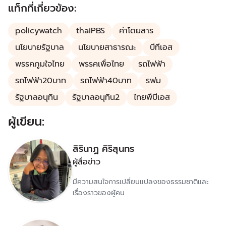
รัฐมนตรี แถลงต่อรัฐสภา ในวันที่ 11 ก.ย. 2566
แท็กที่เกี่ยวข้อง:
policywatch
thaiPBS
ค่าโดยสาร
นโยบายรัฐบาล
นโยบายสาธารณะ
บีทีเอส
พรรคภูมใจไทย
พรรคเพื่อไทย
รถไฟฟ้า
รถไฟฟ้า20บาท
รถไฟฟ้า40บาท
รฟม
รัฐบาลอนุทิน
รัฐบาลอนุทิน2
ไทยพีบีเอส
ผู้เขียน:
สิรินาฏ ศิริสุนทร
ผู้สื่อข่าว
มีความสนใจการเปลี่ยนแปลงของธรรมชาติและ
เรื่องราวของผู้คน