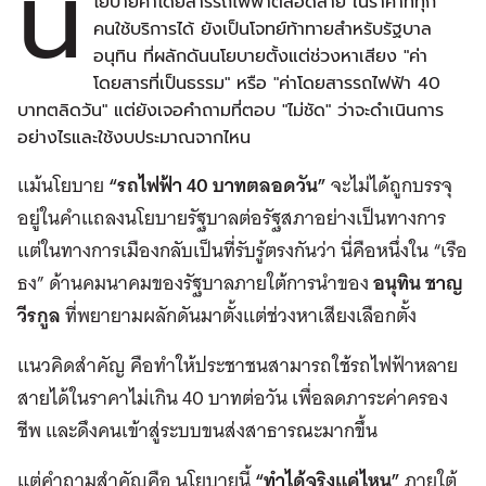
น
โยบายค่าโดยสารรถไฟฟ้าตลอดสาย ในราคาที่ทุก
คนใช้บริการได้ ยังเป็นโจทย์ท้าทายสำหรับรัฐบาล
อนุทิน ที่ผลักดันนโยบายตั้งแต่ช่วงหาเสียง "ค่า
โดยสารที่เป็นธรรม" หรือ "ค่าโดยสารรถไฟฟ้า 40
บาทตลิดวัน" แต่ยังเจอคำถามที่ตอบ "ไม่ชัด" ว่าจะดำเนินการ
อย่างไรและใช้งบประมาณจากไหน
แม้นโยบาย
“รถไฟฟ้า 40 บาทตลอดวัน”
จะไม่ได้ถูกบรรจุ
อยู่ในคำแถลงนโยบายรัฐบาลต่อรัฐสภาอย่างเป็นทางการ
แต่ในทางการเมืองกลับเป็นที่รับรู้ตรงกันว่า นี่คือหนึ่งใน “เรือ
ธง” ด้านคมนาคมของรัฐบาลภายใต้การนำของ
อนุทิน ชาญ
วีรกูล
ที่พยายามผลักดันมาตั้งแต่ช่วงหาเสียงเลือกตั้ง
แนวคิดสำคัญ คือทำให้ประชาชนสามารถใช้รถไฟฟ้าหลาย
สายได้ในราคาไม่เกิน 40 บาทต่อวัน เพื่อลดภาระค่าครอง
ชีพ และดึงคนเข้าสู่ระบบขนส่งสาธารณะมากขึ้น
แต่คำถามสำคัญคือ นโยบายนี้
“ทำได้จริงแค่ไหน”
ภายใต้