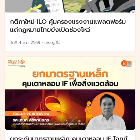
กติกาใหม่ ILO คุ้มครองแรงงานแพลตฟอร์ม
แต่กฎหมายไทยยังเปิดช่องโหว่
วันที่
4 ส.ค. 2569
•
เศรษฐกิจ
ยกระดับมาตรฐานเหล็ก คุมเตาหลอม IF โจทย์