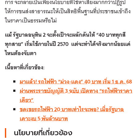
การ จะกลายเป็นเพียงนโยบายที่ใช้หาเสียงมากกว่าปฏิรูป
ให้การขนส่งสาธารณะให้เป็นสิทธิพื้นฐานที่ประชาชนเข้าถึง
ในราคาเป็นธรรมหรือไม่
แม้ รัฐบาลอนุทิน
2 จะตั้งเป้าจะผลักดันให้ “40 บาททุกสี
ทุกสาย” เริ่มใช้ภายในปี 2570 แต่จะทำได้จริงมากน้อยแค่
ไหนต้องจับตา
เนื้อหาที่เกี่ยวข้อง:
มาแล้ว! รถไฟฟ้า “ม่วง-แดง” 40 บาท เริ่ม 1 ธ.ค. 68
ผ่านพระราชบัญญัติ 3 ฉบับ เปิดทาง “รถไฟฟ้าราคา
เดียว”
ชดเชยรถไฟฟ้า 20 บาทเท่าไรจะพอ? เมื่อรัฐบาล
เคาะงบ 5 พันล้านบาท
นโยบายที่เกี่ยวข้อง