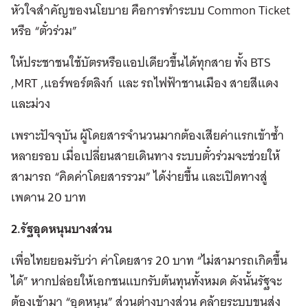
หัวใจสำคัญของนโยบาย คือการทำระบบ Common Ticket
หรือ “ตั๋วร่วม”
ให้ประชาชนใช้บัตรหรือแอปเดียวขึ้นได้ทุกสาย ทั้ง BTS
,MRT ,แอร์พอร์ตลิงก์ และ รถไฟฟ้าชานเมือง สายสีแดง
และม่วง
เพราะปัจจุบัน ผู้โดยสารจำนวนมากต้องเสียค่าแรกเข้าซ้ำ
หลายรอบ เมื่อเปลี่ยนสายเดินทาง ระบบตั๋วร่วมจะช่วยให้
สามารถ “คิดค่าโดยสารรวม” ได้ง่ายขึ้น และเปิดทางสู่
เพดาน 20 บาท
2.รัฐอุดหนุนบางส่วน
เพื่อไทยยอมรับว่า ค่าโดยสาร 20 บาท “ไม่สามารถเกิดขึ้น
ได้” หากปล่อยให้เอกชนแบกรับต้นทุนทั้งหมด ดังนั้นรัฐจะ
ต้องเข้ามา “อุดหนุน” ส่วนต่างบางส่วน คล้ายระบบขนส่ง