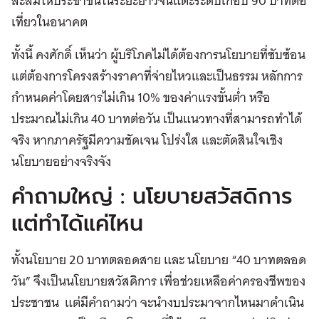
สะสมให้ประชาชนในระยะยาวจนแตะระดับเกือบ 90 บาทต่อ
เที่ยวในอนาคต
ทั้งนี้ คงศักดิ์ เห็นว่า ผู้บริโภคไม่ได้ต้องการนโยบายที่ซับซ้อน
แต่ต้องการโครงสร้างราคาที่จ่ายไหวและเป็นธรรม หลักการ
กำหนดค่าโดยสารไม่เกิน 10% ของค่าแรงขั้นต่ำ หรือ
ประมาณไม่เกิน 40 บาทต่อวัน เป็นแนวทางที่สามารถทำได้
จริง หากภาครัฐมีความชัดเจน โปร่งใส และตัดสินใจเชิง
นโยบายอย่างจริงจัง
คำถามใหญ่ : นโยบายสวัสดิการ
แต่ทำได้แค่ไหน
ทั้งนโยบาย 20 บาทตลอดสาย และ นโยบาย “40 บาทตลอด
วัน” จึงเป็นนโยบายสวัสดิการ เพื่อช่วยเหลือค่าครองชีพของ
ประชาชน แต่มีคำถามว่า จะนำงบประมาจากไหนมาดำเนิน