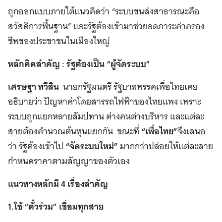
ถูกออกแบบภายใต้แนวคิดว่า “ระบบขนส่งสาธารณะคือ
สวัสดิการพื้นฐาน” และรัฐต้องเข้ามาช่วยลดภาระค่าครอง
ชีพของประชาชนในเมืองใหญ่
หลักคิดสำคัญ : รัฐต้องเป็น “ผู้จัดระบบ”
เศรษฐา ทวีสิน
นายกรัฐมนตรี รัฐบาลพรรคเพื่อไทยเคย
อธิบายว่า ปัญหาค่าโดยสารรถไฟฟ้าของไทยแพง เพราะ
ระบบถูกแยกหลายสัมปทาน ต่างคนต่างบริหาร และแต่ละ
สายต้องคำนวณต้นทุนแยกกัน ขณะที่
“เพื่อไทย”
จึงเสนอ
ว่า รัฐต้องเข้าไป
“จัดระบบใหม่”
มากกว่าปล่อยให้แต่ละสาย
กำหนดราคาตามสัญญาของตัวเอง
แนวทางหลักมี 4 เรื่องสำคัญ
1.ใช้ “ตั๋วร่วม” เชื่อมทุกสาย