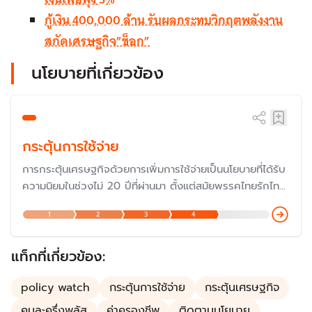
กู้เงิน 400,000 ล้าน รับผลกระทบวิกฤตพลังงาน
สกัดเศรษฐกิจ”ช็อก”
นโยบายที่เกี่ยวข้อง
กระตุ้นการใช้จ่าย
การกระตุ้นเศรษฐกิจด้วยการเพิ่มการใช้จ่ายเป็นนโยบายที่ได้รับ
ความนิยมในช่วงไม่ 20 ปีที่ผ่านมา ตั้งแต่สมัยพรรคไทยรักไทย
แม้ว่าจะถูกวิพากษ์วิจารณ์ในเรื่องความสมเหตุสมผล ที่ผ่านมา
1
2
3
4
รัฐบาลอาจกระตุ้นด้วยมาตรการ "ลดหย่อนภาษี" "แจกเงินเข้า
บัญโดยตรง" หรือ ออกเงินให้บางส่วน เช่น "คนละครึ่ง"
แท็กที่เกี่ยวข้อง:
policy watch
กระตุ้นการใช้จ่าย
กระตุ้นเศรษฐกิจ
คนละครึ่งพลัส
ค่าครองชีพ
ติดตามนโยบาย