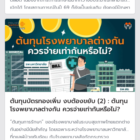
ตลอด เนื่องจากภาระการรักษามีมากกว่างบประมาณที่สามารถ
เบิกได้ โดยสถานการณ์ในปี 69 ก็ยังเป็นเช่นเดิม ยังคงมีปัญหา
เงินบำรุงโรงพยาบาลติดลบ ส่วนหนึ่งมาจาก "สถานะบุคคล"
ของผู้เข้ามารับบริการ กว่า 60% ไม่มีสิทธิเต็มรูปแบบ
ต้นทุนบัตรทองเพิ่ม งบต้องขยับ (2) : ต้นทุน
โรงพยาบาลต่างกัน ควรจ่ายเท่ากันหรือไม่?
“ต้นทุนการรักษา” ของโรงพยาบาลในระบบสุขภาพไทยแตกต่าง
กันอย่างมีนัยสำคัญ โดยเฉพาะระหว่างโรงพยาบาลมหาวิทยาลัย
ที่ดูแลผู้ป่วยซับซ้อน กับโรงพยาบาลสังกัดกระทรวง