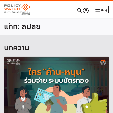
เมนู
แท็ก:
สปสช.
บทความ