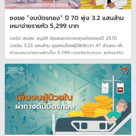
ชงขอ “งบบัตรทอง” ปี 70 พุ่ง 3.2 แสนล้าน
เหมาจ่ายรายหัว 5,299 บาท
บอร์ด สปสช. อนุมัติ ข้อเสนองบกองทุนบัตรทองปี 2570
วงเงิน 3.23 แสนล้าน ดูแลคนไทยผู้มีสิทธิกว่า 47 ล้านคน เพิ่ม
ค่างบเหมาจ่ายรายหัวเป็น 5,299 บาทต่อประชากร พร้อมปรับ
อัตรางบผู้ป่วยในเพิ่มเป็น 10,000 บาทต่อ AdjRW หวังแก้โรง
พยาบาลขาดสภาพคล่อง