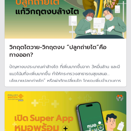
วิกฤตไตวาย-วิกฤตงบ “ปลูกถ่ายไต”คือ
ทางออก?
ปัญหางบประมาณค่าล้างไต ที่เพิ่มมากขึ้นจาก 3หมื่นล้าน และมี
แนวโน้มที่จะเพิ่มมากขึ้น ทำให้กระทรวงสาธารณสุขเสนอ
นโยบายปลูกถ่ายไต” หรือผ่าตัดเปลี่ยนไต โดยจะเพิ่มจำนวนการ
ปลูกถ่ายไตเป็น 3,000-5,000 คน ภายใน 3-5 ปี แต่ยังมี
คำถามว่าเป็นทางออกได้จริงหรือไม่