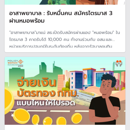
อาสาพยาบาล : รับหมื่นคน สมัครไตรมาส 3
ผ่านหมอพร้อม
"อาสาพยาบาล"มาแน่ สธ.เปิดรับสมัครผ่านแอป "หมอพร้อม" ใน
ไตรมาส 3 คาดรับได้ 10,000 คน ทำงานร่วมกับ อสม.และ
หน่วยบริการปฐมภูมิในระดับท้องถิ่น หลังจากรัฐบาลอนุทิน
แถลงนโยบายเปลี่ยนจาก "พยาบาลอาสา" มาเป็น "อาสา
พยาบาล" มีค่าตอบแทนขั้นต่ำ 15,000 บาทต่อเดือน ขณะที่
นพ.สุภัทร ห่วงใช้งบและงานซ้ำซ้อน