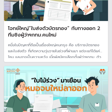
โจทย์ใหญ่”ใบส่งตัวบัตรทอง” กับทางออก 2
ทีมชิงผู้ว่าฯกทม.คนใหม่
หนึ่งในปัญหาที่ถือเป็นเรื่องใหญ่คนกรุง คือ บริการบัตรทอง
และใบส่งตัว ที่เกิดความวุ่นวายในช่วงที่ผ่านมา แต่จะแก้ได้แค่
ไหน และอาจเป็นความหวัง เมื่อผู้สมัครเลือกตั้งผู้ว่าฯกทม. ตัว
เต็ง 2 ทีม คือ "ชัชชาติ" และดร.โจ จากพรรคประชาชน ต่างก็
เสนอแนวทางการแก้ปัญหาการบริการสุขภาพ โดยเฉพาะใบ
ส่งตัวบัตรทอง