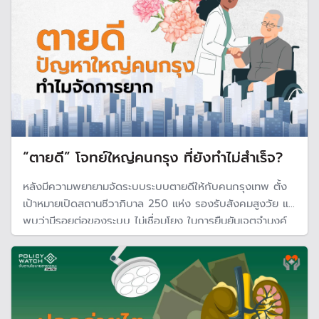
“ตายดี” โจทย์ใหญ่คนกรุง ที่ยังทำไม่สำเร็จ?
หลังมีความพยายามจัดระบบระบบตายดีให้กับคนกรุงเทพ ตั้ง
เป้าหมายเปิดสถานชีวาภิบาล 250 แห่ง รองรับสังคมสูงวัย แต่
พบว่ามีรอยต่อของระบบ ไม่เชื่อมโยง ในการยืนยันเจตจำนงค์
สุดท้ายของผู้ป่วย ทำให้ไม่สามารถทำตามเจตจำนงได้ ขณะที่
งบประมาณผู้ป่วยระยะสุดท้ายของ สปสช. 10,442 บาทต่อปี ไม่
สอดคล้องต้นทุนจริง ไม่จูงใจ