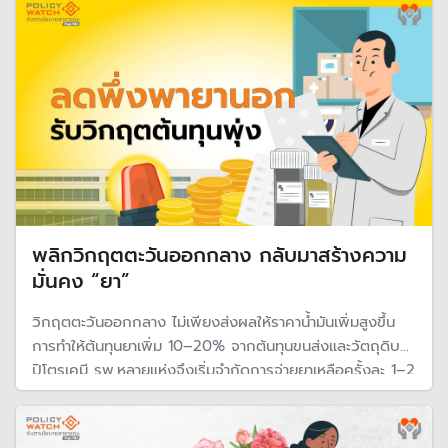
คล่องในหลายโรงพยาบาล
พลิกวิกฤตตะวันออกกลาง กลับมาสร้างความ
มั่นคง “ยา”
วิกฤตตะวันออกกลาง ไม่เพียงส่งผลให้ราคาน้ำมันเพิ่มสูงขึ้น
การทำให้ต้นทุนยาเพิ่ม 10–20% จากต้นทุนขนส่งและวัตถุดิบ
ปิโตรเคมี รพ.หลายแห่งจึงเริ่มจำกัดการจ่ายยาเหลือครั้งละ 1–2
เดือน เพื่อบริหารความเสี่ยงด้านต้นทุนและสต๊อก จึงถึงเวลาที่
ไทยลดการพึ่งพายาต่างประเทศและหันกลับมาพึ่งพายาไทยมาก
ขึ้น