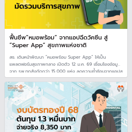
ฟื้นชีพ”หมอพร้อม” จากแอปฉีดวัคซีน สู่
”Super App“ สุขภาพแห่งชาติ
สธ. เดินหน้าพัฒนา “หมอพร้อม Super App” ให้เป็น
แพลตฟอร์มสุขภาพกลาง เปิดตัว 12 ม.ค. 69 เชื่อมโยงข้อมูล
จาก รพ.ทุกสังกัดกว่า 15,000 แห่ง ลดความซ้ำซ้อนจากแอปสุ
ขภาพรัฐกว่า 50 แอป เพื่อให้ประชาชนเข้าถึงบริการง่าย
แพทย์เห็นข้อมูลครบ และรัฐใช้ข้อมูลวางแผนเชิงระบบได้