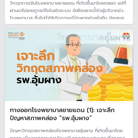
วิกฤตการเงินโรงพยาบาลชายแดน ที่เกิดขึ้นมาโดยตลอด แต่ที่
ผ่านมาไม่เคยถูกแก้ไขในเชิงระบบ มีเพียงธารน้ำใจผู้บริจาคช่วย
โรงพยาบาล ซึ่งไม่ทำให้เกิดการแก้ปัญหาอย่างยั่งยืน ข้อเสนอ
“อุ้มผางโมเดล” ต้นแบบแก้รพ.ชายแดน จึงน่าจะเป็นทางออกที่
พลิกจากวิกฤตให้เป็นโอกาสได้
ทางออกโรงพยาบาลชายแดน (1): เจาะลึก
ปัญหาสภาพคล่อง “รพ.อุ้มผาง”
ปัญหาวิกฤตสภาพคล่องโรงพยาบาลอุ้มผาง ที่เกิดขึ้นมาโดย