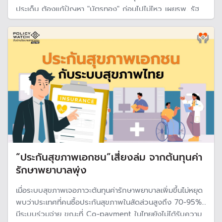
ประเด็น ต้องแก้ปัญหา "บัตรทอง" ก่อนไปไม่ไหว เผยรพ. รัฐ
ขาดสภาพคล่อง 400 แห่งติดลบ การจัดสรรงบไม่สะท้อน
ต้นทุนจริง ขณะที่ระบบ Point System ทำเงิน รพ.หดหาย
เรียกเก็บ 200 บาท ได้แค่ 16 บาท
“ประกันสุขภาพเอกชน”เสี่ยงล่ม จากต้นทุนค่า
รักษาพยาบาลพุ่ง
เมื่อระบบสุขภาพเจอภาวะต้นทุนค่ารักษาพยาบาลเพิ่มขึ้นไม่หยุด
พบว่าประเทศที่คนซื้อประกันสุขภาพในสัดส่วนสูงถึง 70-95%
มีระบบร่วมจ่าย ขณะที่ Co-payment ในไทยยังไม่ได้รับความ