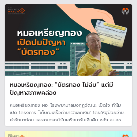
ประกันสังคม ที่หยิบยกเรื่องนี้มาหารือ กำลังจะเป็นบทใหม่ในการ
เปิดทางสู่การปฏิรูประบบหลักประกันสุขภาพ
หมอเหรียญทอง: “บัตรทอง ไม่ล่ม” แต่มี
ปัญหาสภาพคล่อง
หมอเหรียญทอง ผอ. โรงพยาบาลมงกุฎวัฒนะ เปิดใจ ทำไม
เปิด โครงการ ”เก็บใบเสร็จค่ายาไว้แลกเงิน" โดยให้ผู้ป่วยจ่าย
ค่ารักษาก่อน และสามารถนำใบเสร็จมารับเงินคืน หลัง สปสช.
จ่ายหนี้ที่ค้างชำระค่ารักษาผู้ป่วยนอกส่งต่อ (OP Refer) สะสม
ตั้งแต่ปี 2563 และใน “โมเดล 5” ปี 2567–2568 รวมแล้วก