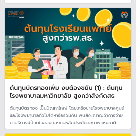
สาธารณสุขที่รับภารกิจบริการประชาชนในวงกว้าง คำถาม
สำคัญจึงตามมาทันทีว่า เมื่อโครงสร้างต้นทุนไม่เท่ากัน ระบบ
ควร “จ่ายชดเชย” เท่ากันหรือไม่
ต้นทุนบัตรทองเพิ่ม งบต้องขยับ (1) : ต้นทุน
โรงพยาบาลมหาวิทยาลัย สูงกว่าสังกัดสธ.
ต้นทุนบัตรทอง เป็นปัญหาใหญ่ โดยเครือข่ายโรงพยาบาลศูนย์
และโรงพยาบาลทั่วไปได้หารือร่วมกัน พบสัญญาณว่าการจ่าย
ค่าบริการผู้ป่วยในของกองทุนหลักประกันสุขภาพแห่งชาติ
(บัตรทอง ) มีต้นทุนค่ารักษาที่ไม่เท่ากัน ทำให้เกิดปัญหาสภาพ