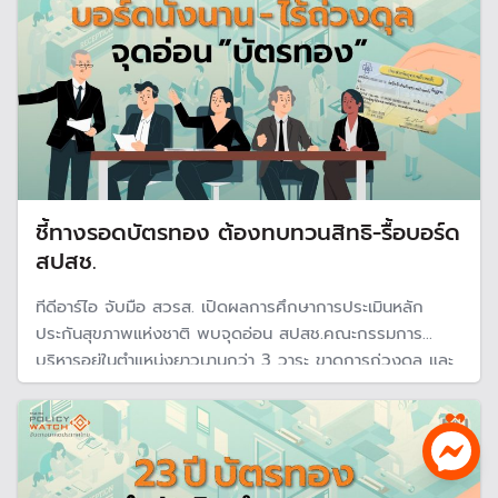
ชี้ทางรอดบัตรทอง ต้องทบทวนสิทธิ-รื้อบอร์ด
สปสช.
ทีดีอาร์ไอ จับมือ สวรส. เปิดผลการศึกษาการประเมินหลัก
ประกันสุขภาพแห่งชาติ พบจุดอ่อน สปสช.คณะกรรมการ
บริหารอยู่ในตำแหน่งยาวนานกว่า 3 วาระ ขาดการถ่วงดุล และ
ขาดมุมมองที่รอบด้าน ห่วงกระทบความยั่งยืนของระบบ เสนอ
ทบทวนชุดสิทธิประโยชน์ พร้อมปรับวิธีคิด-บริหารกองทุนใหม่
โปร่งใสและตรวจสอบได้