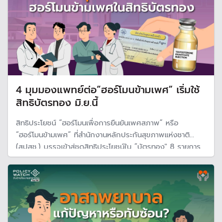
4 มุมมองแพทย์ต่อ”ฮอร์โมนข้ามเพศ” เริ่มใช้
สิทธิบัตรทอง มิ.ย.นี้
สิทธิประโยชน์ “ฮอร์โมนเพื่อการยืนยันเพศสภาพ” หรือ
“ฮอร์โมนข้ามเพศ” ที่สำนักงานหลักประกันสุขภาพแห่งชาติ
(สปสช.) บรรจุเข้าสู่ชุดสิทธิประโยชน์ใน “บัตรทอง" 8 รายการ
พร้อมบริการภายในเดือนมิถุนายนนี้ กลายเป็นกระแสดราม่า ถึง
ความเหมาะสมหรือไม่ ขณะที่งบประมาณด้านสุขภาพมีน้อยควร
จะจัดลำดับความสำคัญก่อนหรือไม