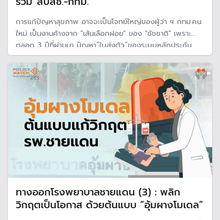
ร่วม”สปสช.-กทม.”
การแก้ปัญหาสุขภาพ อาจจะเป็นโจทย์ใหญ่ของผู้ว่า ฯ กทม.คน
ใหม่ เป็นงานค้างจาก "เส้นเลือกฝอย" ของ "ชัชชาติ" เพราะ
ตลอด 3 ปีที่ผ่านมา ปัญหา”ใบส่งตัว”ของระบบหลักประกัน
สุขภาพ หรือ บัตรทองในพื้นที่ กทม.มีปัญหามากที่สุด จนอาจ
ต้องเป็นโจทย์ร่วม กทม.และสปสช.ในการร่วมแก้ปัญหา
ทางออกโรงพยาบาลชายแดน (3) : พลิก
วิกฤตเป็นโอกาส ด้วยต้นแบบ “อุ้มผางโมเดล”