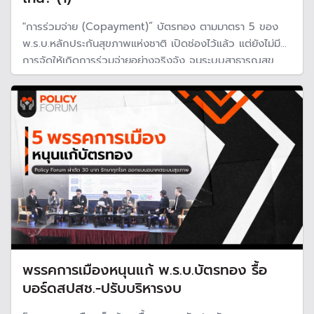
"การร่วมจ่าย (Copayment)” บัตรทอง ตามมาตรา 5 ของ
พ.ร.บ.หลักประกันสุขภาพแห่งชาติ เปิดช่องไว้แล้ว แต่ยังไม่มี
การจัดให้เกิดการร่วมจ่ายอย่างจริงจัง จนระบบสาธารณสุข
เกิดปัญหางบประมาณ และถูกหยิบยกขึ้นมาถกเถียงอีกครั้ง
หลังเวที Policy Forum ผ่าตัด 30 รักษาทุกโรค เสนอแก้
กฎหมายบัตรทอง
พรรคการเมืองหนุนแก้ พ.ร.บ.บัตรทอง รื้อ
บอร์ดสปสช.-ปรับบริหารงบ