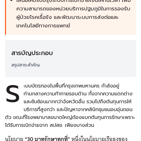
เสนอให้ปรับปรุงระบบการเบิกจ่ายเงินให้ทันเวลา เพิ่ม
ความสามารถของหน่วยบริการปฐมภูมิในการรองรับ
ผู้ป่วยโรคเรื้อรัง และพัฒนาระบบการส่งต่อและ
เทคโนโลยีทางการแพทย์
สารบัญประกอบ
สรุปสาระสำคัญ
ร
ะบบบัตรทองในพื้นที่กรุงเทพมหานคร กำลังอยู่
ท่ามกลางความท้าทายรอบด้าน ทั้งจากความแตกต่าง
และซับซ้อนมากกว่าจังหวัดอื่น รวมไปถึงต้นทุนการให้
บริการที่สูงกว่า และปัญหาจากคลินิกชุมชนอบอุ่นถอน
ตัว ขณะที่โรงพยาบาลขนาดใหญ่ต้องแบกต้นทุนการรักษาเพราะ
ได้รับการเบิกจ่ายจาก สปสช. เพียงบางส่วน
นโยบาย
“
30 บาทรักษาทุกที่”
หนึ่งในนโยบายเรือธงของ