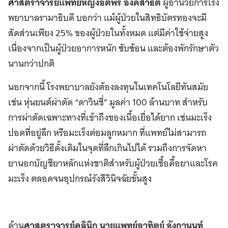
ศาสตราจารย์แพทย์หญิงอติพร อิงค์สาธิต
ผู้อำนวยการโรง
พยาบาลรามาธิบดี บอกว่า แม้ผู้ป่วยในสิทธิบัตรทองจะมี
สัดส่วนเพียง 25% ของผู้ป่วยในทั้งหมด แต่มีค่าใช้จ่ายสูง
เนื่องจากเป็นผู้ป่วยอาการหนัก ซับซ้อน และต้องพักรักษาตัว
นานกว่าปกติ
นอกจากนี้ โรงพยาบาลยังต้องลงทุนในเทคโนโลยีทันสมัย
เช่น หุ่นยนต์ผ่าตัด “ดาวินชี่” มูลค่า 100 ล้านบาท สำหรับ
การผ่าตัดเฉพาะทางที่เข้าถึงของเนื้อเยื่อได้ยาก เช่นมะเร็ง
ปอดที่อยู่ลึก หรือมะเร็งต่อมลูกหมาก ที่แพทย์ไม่สามารถ
ผ่าตัดด้วยวิธีดั้งเดิมในจุดที่ลึกเกินไปได้ รวมถึงการจัดหา
ยานอกบัญชียาหลักแห่งชาติสำหรับผู้ป่วยเชื้อดื้อยาและโรค
มะเร็ง ตลอดจนอุปกรณ์รังสีวินิจฉัยขั้นสูง
ด้าน
ศาสตราจารย์คลินิก นายแพทย์อาทิตย์ อังกานนท์