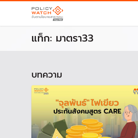
แท็ก:
มาตรา33
บทความ