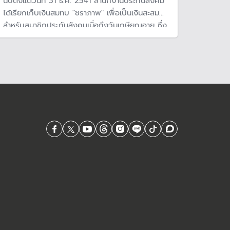
นับตั้งแต่วันที่ 31 ธ.ค. 2541 สำนักงานประกันสังคม
ได้เรียกเก็บเงินสมทบ "ชราภาพ" เพื่อเป็นเงินสะสม
สำหรับสมาชิกประกันสังคมเมื่อถึงวันเกษียณอายุ ซึ่ง
ปัจจุบัน กองทุนมีการจ่ายเงินบำเหน็จบำนาญ
ชราภาพให้กับสมาชิกแล้ว แต่มีการปรับปรุงเงื่อนไข
บางอย่าง ดังนั้น สมาชิกต้องมั่นตรวจสอบเพือประ
โยชน์ของตัวเอง