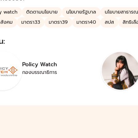
y watch
ติดตามนโยบาย
นโยบายรัฐบาล
นโยบายสาธารณ
นสังคม
มาตรา33
มาตรา39
มาตรา40
สปส
สิทธิเลื
น:
Policy Watch
กองบรรณาธิการ