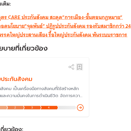
มเติม:
สูตร CARE ประกันสังคม สะดุด”การเมือง-ขั้นตอนกฎหมาย”
ถอดนโยบาย”จุลพันธ์” ปฏิรูปประกันสังคม รองรับสมาชิกกว่า 2
พรรคใหญ่ประสานเสียง รื้อใหญ่ประกันสังคม พ้นระบบราชการ
ยบายที่เกี่ยวข้อง
บประกันสังคม
สังคม เป็นเครื่องมือทางสังคมที่ใช้สร้างหลัก
นและความมั่นคงในการดำเนินชีวิต จัดการความ
จากสถานการณ์ไม่แน่นอนที่เกี่ยวข้องกับความ
2
3
4
่ เช่น เจ็บป่วย อุบัติเหตุ เสียชีวิต ซึ่งเป็นเรื่อง
ี่รัฐบาลประเทศต่าง ๆ ใช้เพื่อให้หลักประกัน
ก่ประชาชนตั้งแต่เกิดจนตาย
เกี่ยวข้อง: