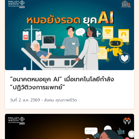
“อนาคตหมอยุค AI” เมื่อเทคโนโลยีกำลัง
”ปฏิวัติวงการแพทย์“
วันที่
2 ส.ค. 2569
•
สังคม คุณภาพชีวิต