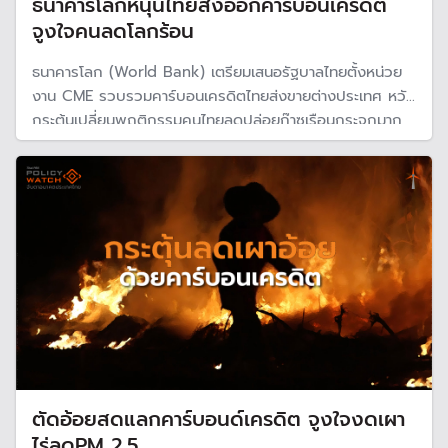
ธนาคารโลกหนุนไทยส่งออกคาร์บอนเครดิต
จูงใจคนลดโลกร้อน
ธนาคารโลก (World Bank) เตรียมเสนอรัฐบาลไทยตั้งหน่วย
งาน CME รวบรวมคาร์บอนเครดิตไทยส่งขายต่างประเทศ หวัง
กระตุ้นเปลี่ยนพฤติกรรมคนไทยลดปล่อยก๊าซเรือนกระจกมาก
ขึ้น และบรรลุเป้าหมาย Net Zero ไวขึ้น
ตัดอ้อยสดแลกคาร์บอนด์เครดิต จูงใจงดเผา
ไร่ลดPM 2.5