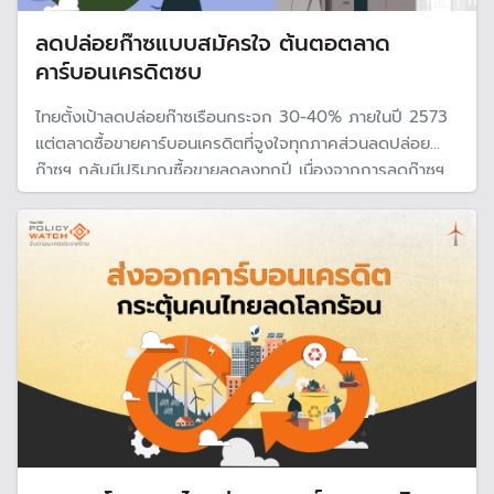
ลดปล่อยก๊าซแบบสมัครใจ ต้นตอตลาด
คาร์บอนเครดิตซบ
ไทยตั้งเป้าลดปล่อยก๊าซเรือนกระจก 30-40% ภายในปี 2573
แต่ตลาดซื้อขายคาร์บอนเครดิตที่จูงใจทุกภาคส่วนลดปล่อย
ก๊าซฯ กลับมีปริมาณซื้อขายลดลงทุกปี เนื่องจากการลดก๊าซฯ
ของไทยยังเป็นแบบภาคสมัครใจ ทำให้คาร์บอนเครดิตขาดแรง
จูงใจจากผู้ซื้อ