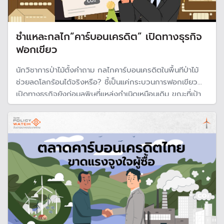
ชำแหละกลไก“คาร์บอนเครดิต” เปิดทางธุรกิจ
ฟอกเขียว
นักวิชาการป่าไม้ตั้งคำถาม กลไกคาร์บอนเครดิตในพื้นทีป่าไม้
ช่วยลดโลกร้อนได้จริงหรือ? ชี้เป็นแค่กระบวนการฟอกเขียว
เปิดทางธุรกิจยังก่อมลพิษที่แหล่งกำเนิดเหมือนเดิม ขณะที่เป้า
หมาย Net Zero ของประเทศจะทำได้ ต้องเพิ่มป่ามากมาถึง
30 ล้านไร่ แต่ที่ผ่านมา 40 ปี ไทยไม่เคยเพิ่มพื้นทีป่าไม้ได้สำเร็จ