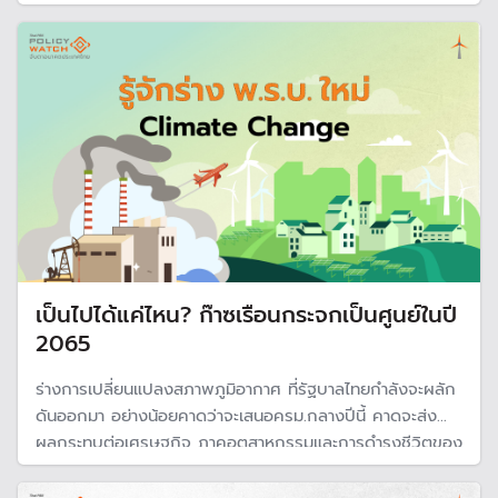
โดยจะมีต้นทุนในการดำเนินการ ประเมิน และรับรองคาร์บอน
เครดิต
เป็นไปได้แค่ไหน? ก๊าซเรือนกระจกเป็นศูนย์ในปี
2065
ร่างการเปลี่ยนแปลงสภาพภูมิอากาศ ที่รัฐบาลไทยกำลังจะผลัก
ดันออกมา อย่างน้อยคาดว่าจะเสนอครม.กลางปีนี้ คาดจะส่ง
ผลกระทบต่อเศรษฐกิจ ภาคอุตสาหกรรมและการดำรงชีวิตของ
คนเราในชีวิตประจำวัน เพราะเราต่างมีราคาที่ต้องจ่าย หากต้อ
งบรรเป้าหมายแก้ปัญหาโลกร้อน