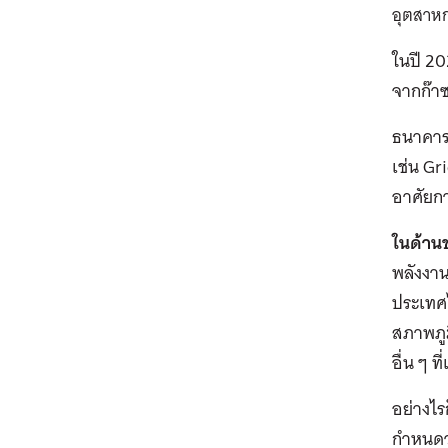
อุตสาห
ในปี 20
จากก๊า
ธนาคารโ
เช่น Gr
อาศัยก
ในด้า
พลังงาน
ประเทศ
สภาพภูม
อื่น ๆ ที
อย่างไร
กำหนดว