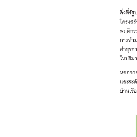
สิ่งที่
โครงสร้
พฤติกรร
การทำม
ค่าธุรก
ในปริมา
นอกจากน
และระดั
บ้านเรื