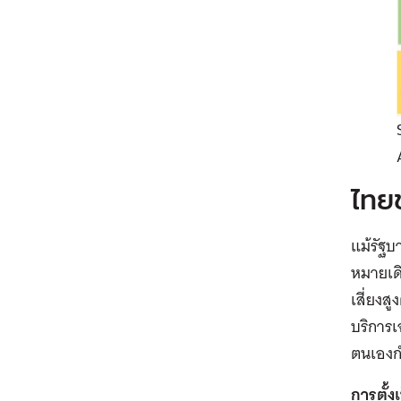
ไทยข
แม้รัฐบ
หมายเดิ
เสี่ยงส
บริการเ
ตนเองก
การตั้ง