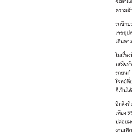
จะต่ำแต
ความล้า
รถอีกป
เจออุปส
เดินทา
ในเรื่อ
เสริมด้
รถยนต์ 
โจทย์ที
ก็เป็นได
อีกสิ่งท
เพียง 5
ปล่อยม
งานเพี