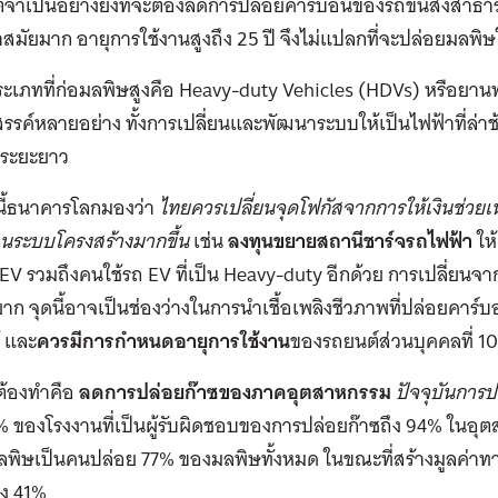
่จำเป็นอย่างยิ่งที่จะต้องลดการปล่อยคาร์บอนของรถขนส่งสาธา
สมัยมาก อายุการใช้งานสูงถึง 25 ปี จึงไม่แปลกที่จะปล่อยมลพิ
ระเภทที่ก่อมลพิษสูงคือ Heavy-duty Vehicles (HDVs) หรือยา
รรค์หลายอย่าง ทั้งการเปลี่ยนและพัฒนาระบบให้เป็นไฟฟ้าที่ล่าช
งระยะยาว
งนี้ธนาคารโลกมองว่า
ไทยควรเปลี่ยนจุดโฟกัสจากการให้เงินช่วยเ
านระบบโครงสร้างมากขึ้น
เช่น
ลงทุนขยายสถานีชาร์จรถไฟฟ้า
ให้
EV รวมถึงคนใช้รถ EV ที่เป็น Heavy-duty อีกด้วย การเปลี่ยนจ
่ยาก จุดนี้อาจเป็นช่องว่างในการนำเชื้อเพลิงชีวภาพที่ปล่อยคาร
้ และ
ควรมีการกำหนดอายุการใช้งาน
ของรถยนต์ส่วนบุคคลที่ 10-
ี่ต้องทำคือ
ลดการปล่อยก๊าซของภาคอุตสาหกรรม
ปัจจุบันการ
% ของโรงงานที่เป็นผู้รับผิดชอบของการปล่อยก๊าซถึง 94% ในอุ
ลพิษเป็นคนปล่อย 77% ของมลพิษทั้งหมด ในขณะที่สร้างมูลค่าท
ยง 41%