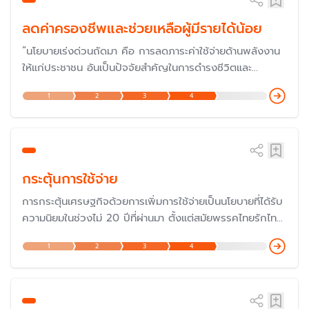
ลดค่าครองชีพและช่วยเหลือผู้มีรายได้น้อย
“นโยบายเร่งด่วนถัดมา คือ การลดภาระค่าใช้จ่ายด้านพลังงาน
ให้แก่ประชาชน อันเป็นปัจจัยสำคัญในการดำรงชีวิตและ
เศรษฐกิจ รัฐบาลจะสนับสนุนให้เกิดการบริหารจัดการราคา
1
2
3
4
พลังงาน ทั้งค่าไฟฟ้า ค่าก๊าซหุงต้ม และค่าน้ำมันเชื้อเพลิงให้อยู่
ในระดับที่เหมาะสมในทันที" - คำแถลงนโยบายของนายก
รัฐมนตรี แถลงต่อรัฐสภา ในวันที่ 11 ก.ย. 2566
กระตุ้นการใช้จ่าย
การกระตุ้นเศรษฐกิจด้วยการเพิ่มการใช้จ่ายเป็นนโยบายที่ได้รับ
ความนิยมในช่วงไม่ 20 ปีที่ผ่านมา ตั้งแต่สมัยพรรคไทยรักไทย
แม้ว่าจะถูกวิพากษ์วิจารณ์ในเรื่องความสมเหตุสมผล ที่ผ่านมา
1
2
3
4
รัฐบาลอาจกระตุ้นด้วยมาตรการ "ลดหย่อนภาษี" "แจกเงินเข้า
บัญโดยตรง" หรือ ออกเงินให้บางส่วน เช่น "คนละครึ่ง"