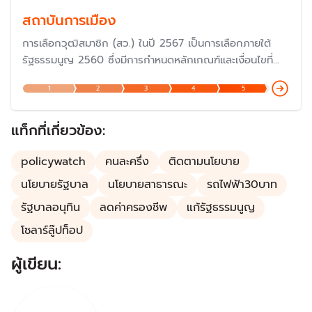
สถาบันการเมือง
การเลือกวุฒิสมาชิก (สว.) ในปี 2567 เป็นการเลือกภายใต้
รัฐธรรมนูญ 2560 ซึ่งมีการกำหนดหลักเกณฑ์และเงื่อนไขที่
แตกต่างไปจากรัฐธรรมนูญก่อนหน้านั้น แม้ว่าจะมีเจตนารมณ์
1
2
3
4
5
เพื่อให้มีวุฒิสมาชิกที่มีความรู้ความสามารถอย่างแท้จริง แต่ก็
ถูกวิพากษ์วิจารณ์ค่อนข้างมากในเรื่องของกฏกติกาในการ
เลือกตั้ง เพราะเป็นการเลือกโดยผู้สมัคร
แท็กที่เกี่ยวข้อง:
policywatch
คนละครึ่ง
ติดตามนโยบาย
นโยบายรัฐบาล
นโยบายสาธารณะ
รถไฟฟ้า30บาท
รัฐบาลอนุทิน
ลดค่าครองชีพ
แก้รัฐธรรมนูญ
โซลาร์ลู๊ปท็อป
ผู้เขียน: