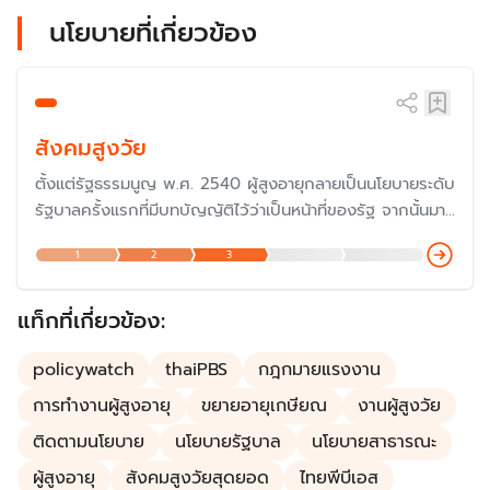
นโยบายที่เกี่ยวข้อง
สังคมสูงวัย
ตั้งแต่รัฐธรรมนูญ พ.ศ. 2540 ผู้สูงอายุกลายเป็นนโยบายระดับ
รัฐบาลครั้งแรกที่มีบทบัญญัติไว้ว่าเป็นหน้าที่ของรัฐ จากนั้นมา
ทุกรัฐบาลก็มีนโยบายต่อประชากรผู้สูงอายุในด้านต่าง ๆ เพื่อให้
1
2
3
ผู้สูงอายุดำรงชีวิตได้อย่างมีคุณภาพ และยิ่งสังคมไทยเริ่มเข้าสู่
สังคมสูงอายุขั้นสุดยอด ทำให้รัฐบาลต้องมาดูแลมากยิ่งขึ้น
แท็กที่เกี่ยวข้อง:
policywatch
thaiPBS
กฎกมายแรงงาน
การทำงานผู้สูงอายุ
ขยายอายุเกษียณ
งานผู้สูงวัย
ติดตามนโยบาย
นโยบายรัฐบาล
นโยบายสาธารณะ
ผู้สูงอายุ
สังคมสูงวัยสุดยอด
ไทยพีบีเอส